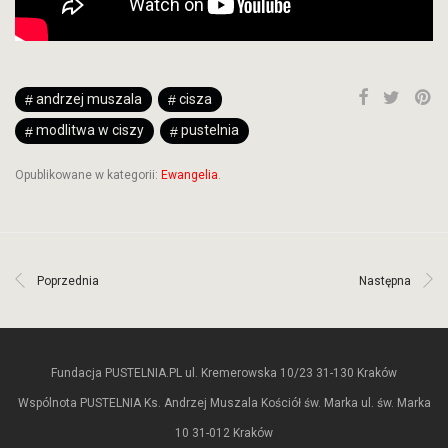
andrzej muszala
cisza
modlitwa w ciszy
pustelnia
Opublikowane w kategorii:
Ewangelia
.
Poprzednia
Następna
Fundacja PUSTELNIA.PL ul. Kremerowska 10/23 31-130 Kraków
Wspólnota PUSTELNIA Ks. Andrzej Muszala Kościół św. Marka ul. św. Marka
10 31-012 Kraków