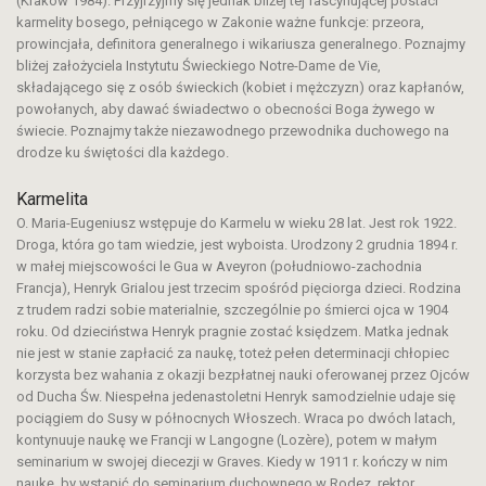
(Kraków 1984). Przyjrzyjmy się jednak bliżej tej fascynującej postaci
karmelity bosego, pełniącego w Zakonie ważne funkcje: przeora,
prowincjała, definitora generalnego i wikariusza generalnego. Poznajmy
bliżej założyciela Instytutu Świeckiego Notre-Dame de Vie,
składającego się z osób świeckich (kobiet i mężczyzn) oraz kapłanów,
powołanych, aby dawać świadectwo o obecności Boga żywego w
świecie. Poznajmy także niezawodnego przewodnika duchowego na
drodze ku świętości dla każdego.
Karmelita
O. Maria-Eugeniusz wstępuje do Karmelu w wieku 28 lat. Jest rok 1922.
Droga, która go tam wiedzie, jest wyboista. Urodzony 2 grudnia 1894 r.
w małej miejscowości le Gua w Aveyron (południowo-zachodnia
Francja), Henryk Grialou jest trzecim spośród pięciorga dzieci. Rodzina
z trudem radzi sobie materialnie, szczególnie po śmierci ojca w 1904
roku. Od dzieciństwa Henryk pragnie zostać księdzem. Matka jednak
nie jest w stanie zapłacić za naukę, toteż pełen determinacji chłopiec
korzysta bez wahania z okazji bezpłatnej nauki oferowanej przez Ojców
od Ducha Św. Niespełna jedenastoletni Henryk samodzielnie udaje się
pociągiem do Susy w północnych Włoszech. Wraca po dwóch latach,
kontynuuje naukę we Francji w Langogne (Lozère), potem w małym
seminarium w swojej diecezji w Graves. Kiedy w 1911 r. kończy w nim
naukę, by wstąpić do seminarium duchownego w Rodez, rektor