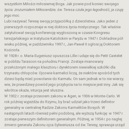
wszystkim Miłości miłosiernej Boga. Jak powie pod koniec swojego
życia:
zrozumiałem Miłosierdzie; św. Teresa czuła jego łagodność, ja czuję
jego moc.
Lubi nazywać Teresę swoją przyjaciółką z dzieciństwa. Jako jeden z
pierwszych rozpoznaje w niej doktora życia mistycznego. Tak właśnie
zatytułował swoją konferencję wygłoszoną w czasie Kongresu
terezjańskiego w Instytucie Katolickim w Paryżu w 1947 r. Dokładnie pół
wieku później, w październiku 1997 r., Jan-Paweł II ogłosi ją Doktorem
Kościoła.
W 1928 r. o. Maria-Eugeniusz opuszcza Lille i udaje się do Petit Castelet
w pobliżu Tarascon na południu Francji. Zostaje mianowany
przełożonym małego klasztoru i dyrektorem niewielkiej szkółki dla
trzynastu chłopców. Ojcowie karmelici liczą, że niektóre spośród tych
dzieci będą mieć powołanie do Karmelu. On sam jednak w to nie wierzy;
wie, że prawdziwy powód jego przybycia na to miejsce jest inny. Jak się
wkrótce okaże, intuicja jest słuszna.
W 1932 r. zostaje przeorem zakonu w Agen, w 1936 w Monte-Carlo. W
rok później wyjeżdża do Rzymu, by brać udział jako trzeci definitor
generalny w centralnej Radzie Zakonu Karmelitów Bosych. W
następnych latach również pełni podobną, ale wyższą funkcję: w 1947 r.
zostaje pierwszym definitorem generalnym. Później, w 1954 r. po nagłej
śmierci generała Zakonu ojca Sylweriusza od św. Teresy, sprawuje urząd