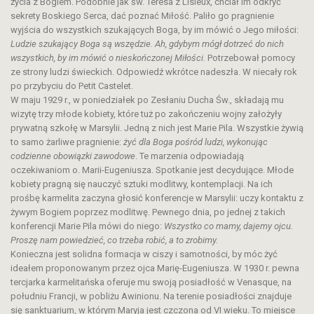
życia z Bogiem. Podobnie jak św. Teresa z Lisieux, chciał im odkryć
sekrety Boskiego Serca, dać poznać Miłość. Paliło go pragnienie
wyjścia do wszystkich szukających Boga, by im mówić o Jego miłości:
Ludzie szukający Boga są wszędzie. Ah, gdybym mógł dotrzeć do nich
wszystkich, by im mówić o nieskończonej Miłości.
Potrzebował pomocy
ze strony ludzi świeckich. Odpowiedź wkrótce nadeszła. W niecały rok
po przybyciu do Petit Castelet.
W maju 1929 r., w poniedziałek po Zesłaniu Ducha Św., składają mu
wizytę trzy młode kobiety, które tuż po zakończeniu wojny założyły
prywatną szkołę w Marsylii. Jedną z nich jest Marie Pila. Wszystkie żywią
to samo żarliwe pragnienie:
żyć dla Boga pośród ludzi, wykonując
codzienne obowiązki zawodowe
. Te marzenia odpowiadają
oczekiwaniom o. Marii-Eugeniusza. Spotkanie jest decydujące. Młode
kobiety pragną się nauczyć sztuki modlitwy, kontemplacji. Na ich
prośbę karmelita zaczyna głosić konferencje w Marsylii: uczy kontaktu z
żywym Bogiem poprzez modlitwę. Pewnego dnia, po jednej z takich
konferencji Marie Pila mówi do niego:
Wszystko co mamy, dajemy ojcu.
Proszę nam powiedzieć, co trzeba robić, a to zrobimy.
Konieczna jest solidna formacja w ciszy i samotności, by móc żyć
ideałem proponowanym przez ojca Marię-Eugeniusza. W 1930 r. pewna
tercjarka karmelitańska oferuje mu swoją posiadłość w Venasque, na
południu Francji, w pobliżu Awinionu. Na terenie posiadłości znajduje
się sanktuarium, w którym Maryja jest czczona od VI wieku. To miejsce