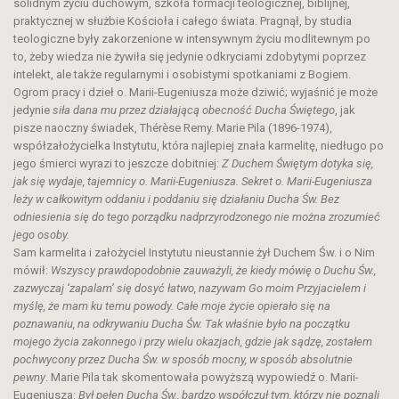
solidnym życiu duchowym, szkoła formacji teologicznej, biblijnej,
praktycznej w służbie Kościoła i całego świata. Pragnął, by studia
teologiczne były zakorzenione w intensywnym życiu modlitewnym po
to, żeby wiedza nie żywiła się jedynie odkryciami zdobytymi poprzez
intelekt, ale także regularnymi i osobistymi spotkaniami z Bogiem.
Ogrom pracy i dzieł o. Marii-Eugeniusza może dziwić; wyjaśnić je może
jedynie
siła dana mu przez działającą obecność Ducha Świętego
, jak
pisze naoczny świadek, Thérèse Remy. Marie Pila (1896-1974),
współzałożycielka Instytutu, która najlepiej znała karmelitę, niedługo po
jego śmierci wyrazi to jeszcze dobitniej:
Z Duchem Świętym dotyka się,
jak się wydaje, tajemnicy o. Marii-Eugeniusza. Sekret o. Marii-Eugeniusza
leży w całkowitym oddaniu i poddaniu się działaniu Ducha Św. Bez
odniesienia się do tego porządku nadprzyrodzonego nie można zrozumieć
jego osoby.
Sam karmelita i założyciel Instytutu nieustannie żył Duchem Św. i o Nim
mówił:
Wszyscy prawdopodobnie zauważyli, że kiedy mówię o Duchu Św.,
zazwyczaj ‘zapalam’ się dosyć łatwo, nazywam Go moim Przyjacielem i
myślę, że mam ku temu powody. Całe moje życie opierało się na
poznawaniu, na odkrywaniu Ducha Św. Tak właśnie było na początku
mojego życia zakonnego i przy wielu okazjach, gdzie jak sądzę, zostałem
pochwycony przez Ducha Św. w sposób mocny, w sposób absolutnie
pewny
. Marie Pila tak skomentowała powyższą wypowiedź o. Marii-
Eugeniusza:
Był pełen Ducha Św., bardzo współczuł tym, którzy nie poznali