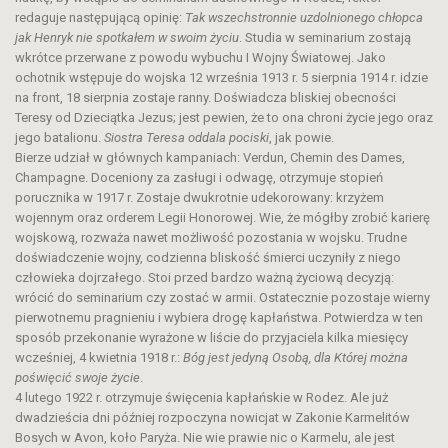
redaguje następującą opinię:
Tak wszechstronnie uzdolnionego chłopca
jak Henryk nie spotkałem w swoim życiu
. Studia w seminarium zostają
wkrótce przerwane z powodu wybuchu I Wojny Światowej. Jako
ochotnik wstępuje do wojska 12 września 1913 r. 5 sierpnia 1914 r. idzie
na front, 18 sierpnia zostaje ranny. Doświadcza bliskiej obecności
Teresy od Dzieciątka Jezus; jest pewien, że to ona chroni życie jego oraz
jego batalionu.
Siostra Teresa oddala pociski
, jak powie.
Bierze udział w głównych kampaniach: Verdun, Chemin des Dames,
Champagne. Doceniony za zasługi i odwagę, otrzymuje stopień
porucznika w 1917 r. Zostaje dwukrotnie udekorowany: krzyżem
wojennym oraz orderem Legii Honorowej. Wie, że mógłby zrobić karierę
wojskową, rozważa nawet możliwość pozostania w wojsku. Trudne
doświadczenie wojny, codzienna bliskość śmierci uczyniły z niego
człowieka dojrzałego. Stoi przed bardzo ważną życiową decyzją:
wrócić do seminarium czy zostać w armii. Ostatecznie pozostaje wierny
pierwotnemu pragnieniu i wybiera drogę kapłaństwa. Potwierdza w ten
sposób przekonanie wyrażone w liście do przyjaciela kilka miesięcy
wcześniej, 4 kwietnia 1918 r.:
Bóg jest jedyną Osobą, dla Której można
poświęcić swoje życie
.
4 lutego 1922 r. otrzymuje święcenia kapłańskie w Rodez. Ale już
dwadzieścia dni później rozpoczyna nowicjat w Zakonie Karmelitów
Bosych w Avon, koło Paryża. Nie wie prawie nic o Karmelu, ale jest