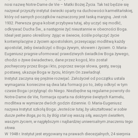
nosi nazwę Notre-Dame de Vie – Matki Bożej Życia. Tak też będzie się
nazywał przyszły instytut świecki oparty na duchowości karmelitańskiej,
który od samych początków naznaczony jest łaską maryjną. Jest rok
1932. Pierwsza grupa kobiet przybywa tutaj, aby uczyć się modlić,
odkrywać Ducha Św., a następnie żyć nieustannie w obecności Boga.
Ideał jest jasno określony: żyjąc w świecie, ściśle połączyć życie
kontemplacyjne z życiem apostolskim, przesycając modlitwą każdy
apostolat, żeby świadczyć o Bogu żywym, słowem i życiem. O. Maria-
Eugeniusz pragnie uformować prawdziwych świadków Boga żywego,
chodzi o żywe świadectwo, dane przez kogoś, kto został
pochwycony
przez Boga i kto, poprzez swoje słowa, gesty, swoją
postawę, ukazuje Boga w życiu, którym On zawładnął.
Instytut zaczyna się prężnie rozwijać. Założyciel od początku ustala
wymagania: konieczne są dwa lata formacji po to, żeby odkryć w tym
czasie Boga i przylgnąć do Niego. Niezbędne są regularne powroty do
Notre-Dame de Vie, formacja oparta na doktrynie świętych Karmelu,
modlitwa w wymiarze dwóch godzin dziennie. O. Maria-Eugeniusz
nazywa Instytut szkołą Boga:
Jesteście tutaj, by ukształtować w sobie
dusze pełne Boga, po to, by Bóg stał się waszą siłą, waszym światłem,
waszym życiem, w najgłębszym i najbardziej uniwersalnym znaczeniu tego
słowa.
W 1948 r. Instytut jest erygowany na prawach diecezjalnych, 24 sierpnia