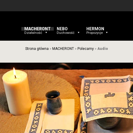
MACHERONT
NEBO
HERMON
Działalność
Duchowość
Propozycje
Strona główna
»
MACHERONT
»
Polecamy
»
Audio