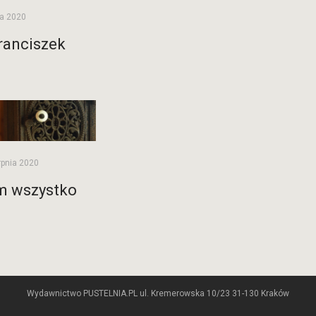
ca 2020
ranciszek
rpnia 2020
m wszystko
Wydawnictwo PUSTELNIA.PL ul. Kremerowska 10/23 31-130 Kraków