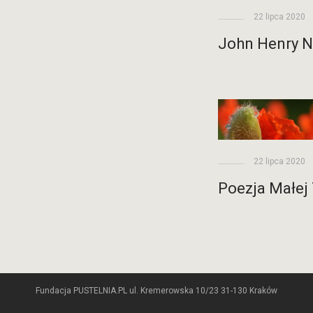
22 lipca 2020
John Henry 
22 lipca 2020
Poezja Małej
Fundacja PUSTELNIA.PL ul. Kremerowska 10/23 31-130 Kraków