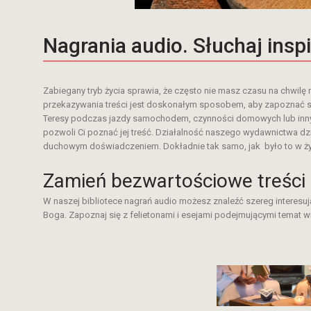
Nagrania audio. Słuchaj insp
Zabiegany tryb życia sprawia, że często nie masz czasu na chwilę 
przekazywania treści jest doskonałym sposobem, aby zapoznać się
Teresy podczas jazdy samochodem, czynności domowych lub innych
pozwoli Ci poznać jej treść. Działalność naszego wydawnictwa dz
duchowym doświadczeniem. Dokładnie tak samo, jak było to w życi
Zamień bezwartościowe treści
W naszej bibliotece nagrań audio możesz znaleźć szereg interesują
Boga. Zapoznaj się z felietonami i esejami podejmującymi temat 