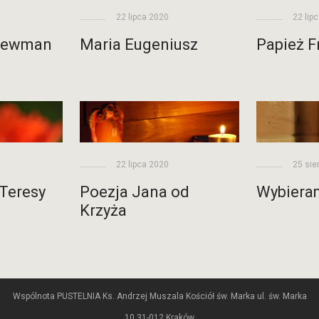
22 lipca 2020
22 lip
Newman
Maria Eugeniusz
Papież F
25 sie
22 lipca 2020
 Teresy
Wybiera
Poezja Jana od
Krzyża
Wspólnota PUSTELNIA Ks. Andrzej Muszala Kościół św. Marka ul. św. Marka
10 31-012 Kraków