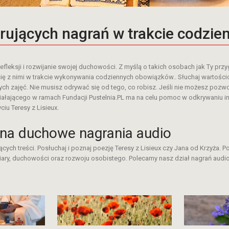
irujących nagrań w trakcie codzi
refleksji i rozwijanie swojej duchowości. Z myślą o takich osobach jak Ty pr
 z nimi w trakcie wykonywania codziennych obowiązków.. Słuchaj wartościow
 zajęć. Nie musisz odrywać się od tego, co robisz. Jeśli nie możesz pozwo
iałającego w ramach Fundacji Pustelnia.PL ma na celu pomoc w odkrywaniu i
u Teresy z Lisieux.
 na duchowe nagrania audio
cych treści. Posłuchaj i poznaj poezję Teresy z Lisieux czy Jana od Krzyża. P
wiary, duchowości oraz rozwoju osobistego. Polecamy nasz dział nagrań audio