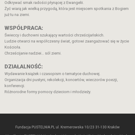
Odkrywać smak radości płynącej z Ewangelii.
Żyć wiarą jak wielką przygodą, która jest miejscem spotkania z Bogiem
już tu na ziemi.
WSPÓŁPRACA:
Świeccy i duchowni szukający wartości chrześcijańskich.
Ludzie otwarci na współczesny świat, gotowi zaangażować się w życie
Kościoła.
Chrześcijanie nadziei… sól ziemi.
DZIAŁALNOŚĆ:
Wydawanie książek i czasopism o tematyce duchowej.
Organizacja dni pustyni, rekolekcji, koncertów, wieczorów poezji,
konferencji.
Różnorodne formy pomocy dzieciom i młodzieży.
Fundacja PUSTELNIA.PL ul. Kremerowska 10/23 31-130 Kraków