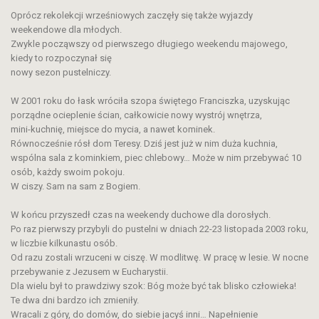
Oprócz rekolekcji wrześniowych zaczęły się także wyjazdy
weekendowe dla młodych.
Zwykle począwszy od pierwszego długiego weekendu majowego,
kiedy to rozpoczynał się
nowy sezon pustelniczy.
W 2001 roku do łask wróciła szopa świętego Franciszka, uzyskując
porządne ocieplenie ścian, całkowicie nowy wystrój wnętrza,
mini-kuchnię, miejsce do mycia, a nawet kominek.
Równocześnie rósł dom Teresy. Dziś jest już w nim duża kuchnia,
wspólna sala z kominkiem, piec chlebowy… Może w nim przebywać 10
osób, każdy swoim pokoju.
W ciszy. Sam na sam z Bogiem.
W końcu przyszedł czas na weekendy duchowe dla dorosłych.
Po raz pierwszy przybyli do pustelni w dniach 22-23 listopada 2003 roku,
w liczbie kilkunastu osób.
Od razu zostali wrzuceni w ciszę. W modlitwę. W pracę w lesie. W nocne
przebywanie z Jezusem w Eucharystii.
Dla wielu był to prawdziwy szok: Bóg może być tak blisko człowieka!
Te dwa dni bardzo ich zmieniły.
Wracali z góry, do domów, do siebie jacyś inni… Napełnienie