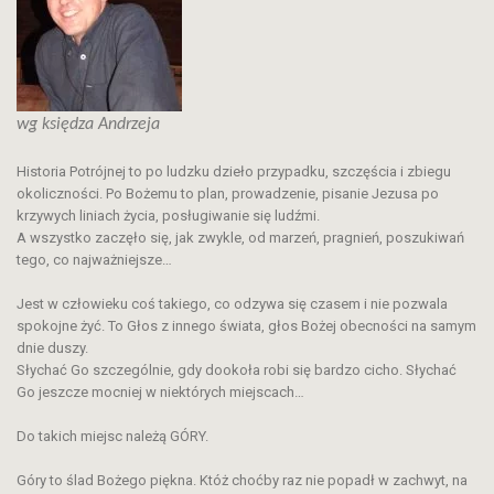
wg księdza Andrzeja
Historia Potrójnej to po ludzku dzieło przypadku, szczęścia i zbiegu
okoliczności. Po Bożemu to plan, prowadzenie, pisanie Jezusa po
krzywych liniach życia, posługiwanie się ludźmi.
A wszystko zaczęło się, jak zwykle, od marzeń, pragnień, poszukiwań
tego, co najważniejsze…
Jest w człowieku coś takiego, co odzywa się czasem i nie pozwala
spokojne żyć. To Głos z innego świata, głos Bożej obecności na samym
dnie duszy.
Słychać Go szczególnie, gdy dookoła robi się bardzo cicho. Słychać
Go jeszcze mocniej w niektórych miejscach…
Do takich miejsc należą GÓRY.
Góry to ślad Bożego piękna. Któż choćby raz nie popadł w zachwyt, na