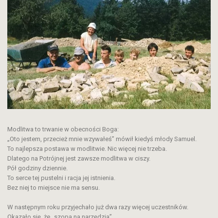
Modlitwa to trwanie w obecności Boga:
„Oto jestem, przecież mnie wzywałeś” mówił kiedyś młody Samuel.
To najlepsza postawa w modlitwie. Nic więcej nie trzeba.
Dlatego na Potrójnej jest zawsze modlitwa w ciszy.
Pół godziny dziennie.
To serce tej pustelni i racja jej istnienia.
Bez niej to miejsce nie ma sensu.
W następnym roku przyjechało już dwa razy więcej uczestników.
Okazało się, że „szopa na narzędzia”