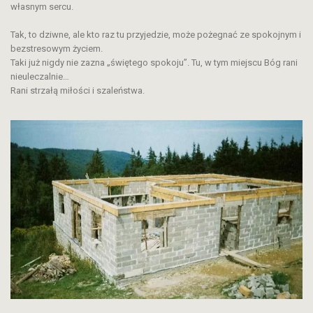
własnym sercu.
Tak, to dziwne, ale kto raz tu przyjedzie, może pożegnać ze spokojnym i
bezstresowym życiem.
Taki już nigdy nie zazna „świętego spokoju”. Tu, w tym miejscu Bóg rani
nieuleczalnie…
Rani strzałą miłości i szaleństwa.