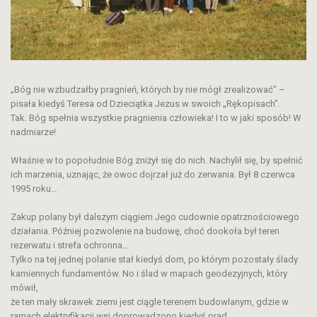
„Bóg nie wzbudzałby pragnień, których by nie mógł zrealizować” –
pisała kiedyś Teresa od Dzieciątka Jezus w swoich „Rękopisach”.
Tak. Bóg spełnia wszystkie pragnienia człowieka! I to w jaki sposób! W
nadmiarze!
Właśnie w to popołudnie Bóg zniżył się do nich. Nachylił się, by spełnić
ich marzenia, uznając, że owoc dojrzał już do zerwania. Był 8 czerwca
1995 roku…
Zakup polany był dalszym ciągiem Jego cudownie opatrznościowego
działania. Później pozwolenie na budowę, choć dookoła był teren
rezerwatu i strefa ochronna…
Tylko na tej jednej polanie stał kiedyś dom, po którym pozostały ślady
kamiennych fundamentów. No i ślad w mapach geodezyjnych, który
mówił,
że ten mały skrawek ziemi jest ciągle terenem budowlanym, gdzie w
ramach elektryfikacji wsi doprowadzono kiedyś prąd.