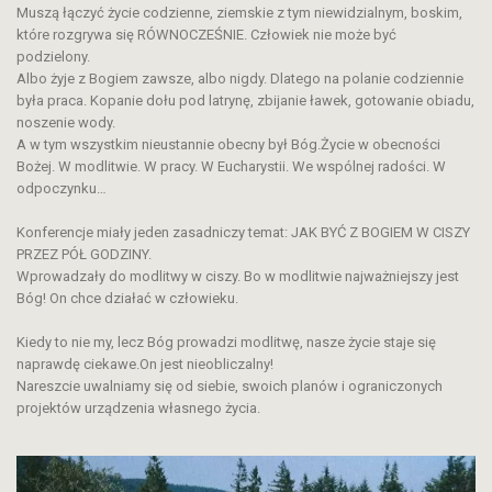
Muszą łączyć życie codzienne, ziemskie z tym niewidzialnym, boskim,
które rozgrywa się RÓWNOCZEŚNIE. Człowiek nie może być
podzielony.
Albo żyje z Bogiem zawsze, albo nigdy. Dlatego na polanie codziennie
była praca. Kopanie dołu pod latrynę, zbijanie ławek, gotowanie obiadu,
noszenie wody.
A w tym wszystkim nieustannie obecny był Bóg.Życie w obecności
Bożej. W modlitwie. W pracy. W Eucharystii. We wspólnej radości. W
odpoczynku…
Konferencje miały jeden zasadniczy temat: JAK BYĆ Z BOGIEM W CISZY
PRZEZ PÓŁ GODZINY.
Wprowadzały do modlitwy w ciszy. Bo w modlitwie najważniejszy jest
Bóg! On chce działać w człowieku.
Kiedy to nie my, lecz Bóg prowadzi modlitwę, nasze życie staje się
naprawdę ciekawe.On jest nieobliczalny!
Nareszcie uwalniamy się od siebie, swoich planów i ograniczonych
projektów urządzenia własnego życia.