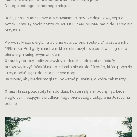
Do tego jednego, samotnego miejsca…
Boże, przerastasz nasze oczekiwania! Ty zawsze dajesz więcej niż
oczekujemy. Ty spełniasz tylko WIELKIE PRAGNIENIA, małe do Ciebie nie
przystają!
Pierwsza Msza święta na polanie odprawiona została 21 października
1995 roku. Pod gołym niebem, które chmurzyło się co chwila i groziło
pierwszym śniegowym atakiem.
Ołtarz był prosty, zbity ze zwykłych desek, a obok stał nieduży,
brzozowy krzyż. Wokół niego zebrało się około 30 osób, które przyszły
tu by modlić się i oddać to miejsce Bogu.
By prosić, aby kiedyś mogła tu powstać pustelnia, o której tak marzyli…
Ołtarz i krzyż pozostały tam do dziś. Postarzały się, pochyliły… Lecz
ciągle są milczącym świadkiem tego pierwszego zstąpienia Jezusa na
polanę.