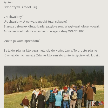
życiem.
Odpoczywał i modlił się.
„Pochwalony!”
„Pochwalony! A co wy, panocki, tutaj sukacie?
Starszy człowiek długo badał przybyszów. Wypytywał, obserwował.
A oni nie wiedzieli, że właśnie od niego zależy WSZYSTKO…
„No to jo wom sprzedom.”
Są takie zdania, które pamięta się do końca życia. To proste zdanie
również do nich należy. Zdanie, które miało zmienić życie wielu ludzi…