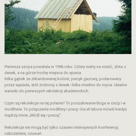
Pierwsza szopa powstała w 1996 roku. Cztery metry na sześć, zbita z
desek, a na górze trochę miejsca do spania.
Kilka gąbek ze zlikwidowanej kolonii, piecyk gazowy, podarowany
przez sąsiada, stół zrobiony z desek i kilka miednic do mycia. Idealne
warunki do pierwszych rekolekcji akademickich.
Czym są rekolekcje na tej polanie? To poszukiwanie Boga w ciszy i w
modlitwie. To połączenie modlitwy i pracy. Ora et labora mówili kiedyś
mądrzy mnisi „Módl się i pracuj”.
Rekolekcje nie mogą być tylko czasem intensywnych konferencji,
nabożeństw, czuwań.