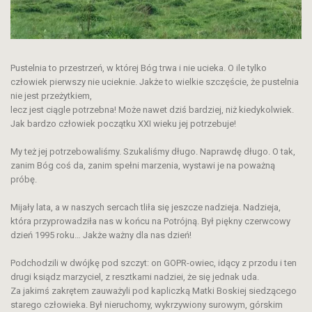
Pustelnia to przestrzeń, w której Bóg trwa i nie ucieka. O ile tylko
człowiek pierwszy nie ucieknie. Jakże to wielkie szczęście, że pustelnia
nie jest przeżytkiem,
lecz jest ciągle potrzebna! Może nawet dziś bardziej, niż kiedykolwiek.
Jak bardzo człowiek początku XXI wieku jej potrzebuje!
My też jej potrzebowaliśmy. Szukaliśmy długo. Naprawdę długo. O tak,
zanim Bóg coś da, zanim spełni marzenia, wystawi je na poważną
próbę.
Mijały lata, a w naszych sercach tliła się jeszcze nadzieja. Nadzieja,
która przyprowadziła nas w końcu na Potrójną. Był piękny czerwcowy
dzień 1995 roku… Jakże ważny dla nas dzień!
Podchodzili w dwójkę pod szczyt: on GOPR-owiec, idący z przodu i ten
drugi ksiądz marzyciel, z resztkami nadziei, że się jednak uda.
Za jakimś zakrętem zauważyli pod kapliczką Matki Boskiej siedzącego
starego człowieka. Był nieruchomy, wykrzywiony surowym, górskim