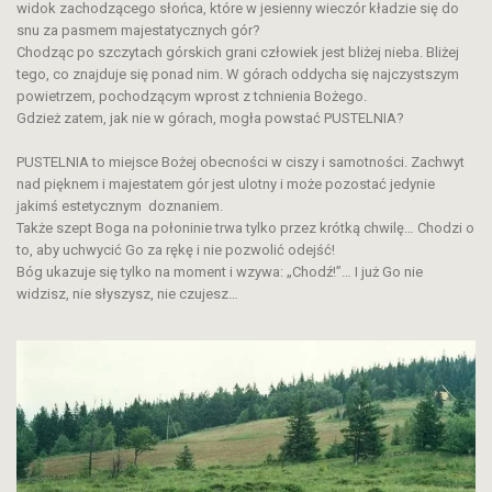
widok zachodzącego słońca, które w jesienny wieczór kładzie się do
snu za pasmem majestatycznych gór?
Chodząc po szczytach górskich grani człowiek jest bliżej nieba. Bliżej
tego, co znajduje się ponad nim. W górach oddycha się najczystszym
powietrzem, pochodzącym wprost z tchnienia Bożego.
Gdzież zatem, jak nie w górach, mogła powstać PUSTELNIA?
PUSTELNIA to miejsce Bożej obecności w ciszy i samotności. Zachwyt
nad pięknem i majestatem gór jest ulotny i może pozostać jedynie
jakimś estetycznym doznaniem.
Także szept Boga na połoninie trwa tylko przez krótką chwilę… Chodzi o
to, aby uchwycić Go za rękę i nie pozwolić odejść!
Bóg ukazuje się tylko na moment i wzywa: „Chodź!”… I już Go nie
widzisz, nie słyszysz, nie czujesz…