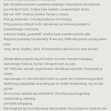
(jak oficjalnie nazwano pustelnię świętego Franciszka) nie mieściła
już młodych ludzi. Trzeba było myśleć o prawdziwym domu.
Był rok 1997. Stulecie śmierci Teresy z Lisieux.
Rok jej doktoratu. I rok jej przybycia na Potrójną.
Przy pomocy różnych ludzi zabrała się za budowę pustelni z
prawdziwego zdarzenia,
w którym każdy „pustelnik” miałby swój maleńki pokoik-celę.
Najpierw powstały fundamenty. A wiosną 1998 roku prace ruszyły pełna
parą:
mury, strop, więźba, dach. W listopadzie zakończono stan surowy.
Wtedy także pojawili się inni ludzie. Dorośli, również szukający
samotnego miejsca, by być z Bogiem sam na sam.
Od 1998 roku zaczęli organizować rekolekcje wspólnie. Prowadzili je
razem,
zapraszając co roku młodych ludzi na osiem dni wrześniowej pustyni.
Niektórzy przyjeżdżali na polanę jak do chatki studenckiej, czy na rajd
górski.
Aż w końcu zarażali się śmiertelnie. Chorobą wysokogórską,
nieuleczalną, zakaźną,
potrójnie zabijającą.
Nie mogli już żyć bez tej polany. Bez pustelni. Bez pustyni w mieście i we