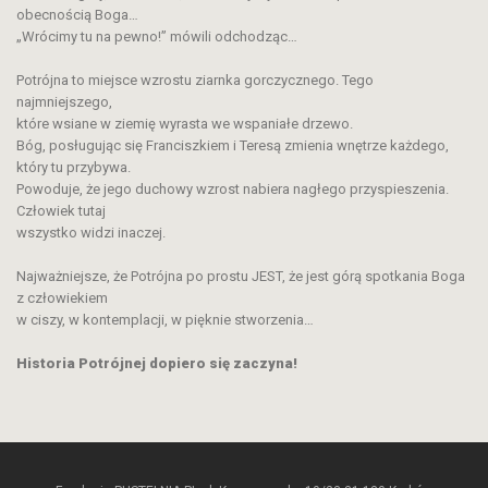
obecnością Boga…
„Wrócimy tu na pewno!” mówili odchodząc…
Potrójna to miejsce wzrostu ziarnka gorczycznego. Tego
najmniejszego,
które wsiane w ziemię wyrasta we wspaniałe drzewo.
Bóg, posługując się Franciszkiem i Teresą zmienia wnętrze każdego,
który tu przybywa.
Powoduje, że jego duchowy wzrost nabiera nagłego przyspieszenia.
Człowiek tutaj
wszystko widzi inaczej.
Najważniejsze, że Potrójna po prostu JEST, że jest górą spotkania Boga
z człowiekiem
w ciszy, w kontemplacji, w pięknie stworzenia…
Historia Potrójnej dopiero się zaczyna!