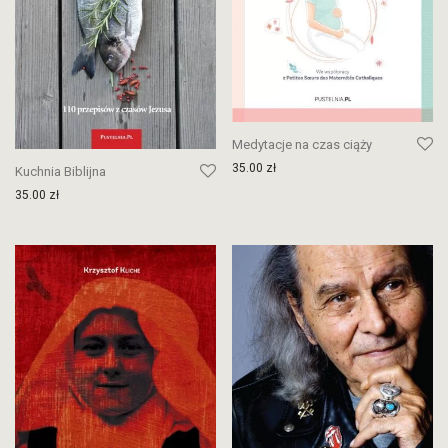
Medytacje na czas ciąży
35.00
zł
Kuchnia Biblijna
35.00
zł