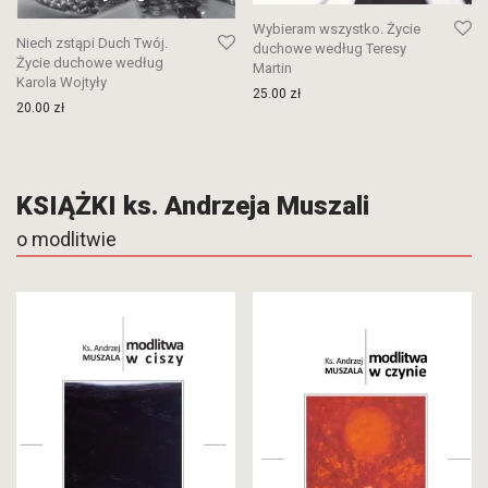
Wybieram wszystko. Życie
Niech zstąpi Duch Twój.
duchowe według Teresy
Życie duchowe według
Martin
Karola Wojtyły
25.00
zł
20.00
zł
KSIĄŻKI ks. Andrzeja Muszali
o modlitwie