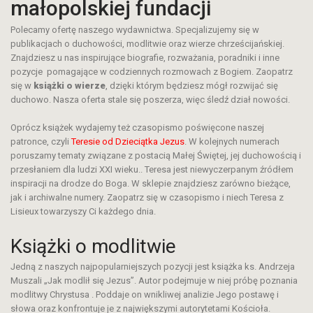
małopolskiej fundacji
Polecamy ofertę naszego wydawnictwa. Specjalizujemy się w
publikacjach o duchowości, modlitwie oraz wierze chrześcijańskiej.
Znajdziesz u nas inspirujące biografie, rozważania, poradniki i inne
pozycje pomagające w codziennych rozmowach z Bogiem. Zaopatrz
się w
książki o wierze
, dzięki którym będziesz mógł rozwijać się
duchowo. Nasza oferta stale się poszerza, więc śledź dział nowości.
Oprócz książek wydajemy też czasopismo poświęcone naszej
patronce, czyli
Teresie od Dzieciątka Jezus
. W kolejnych numerach
poruszamy tematy związane z postacią Małej Świętej, jej duchowością i
przesłaniem dla ludzi XXI wieku.. Teresa jest niewyczerpanym źródłem
inspiracji na drodze do Boga. W sklepie znajdziesz zarówno bieżące,
jak i archiwalne numery. Zaopatrz się w czasopismo i niech Teresa z
Lisieux towarzyszy Ci każdego dnia.
Książki o modlitwie
Jedną z naszych najpopularniejszych pozycji jest książka ks. Andrzeja
Muszali „Jak modlił się Jezus”. Autor podejmuje w niej próbę poznania
modlitwy Chrystusa . Poddaje on wnikliwej analizie Jego postawę i
słowa oraz konfrontuje je z największymi autorytetami Kościoła.