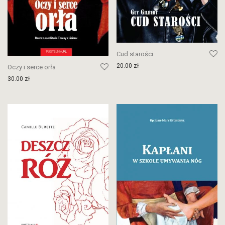
Cud starości
20.00
zł
Oczy i serce orła
30.00
zł