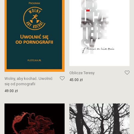
Oblicze Teresy
Wolny, aby kochać. Uwolnić
45.00
zł
się od pornografii
49.00
zł