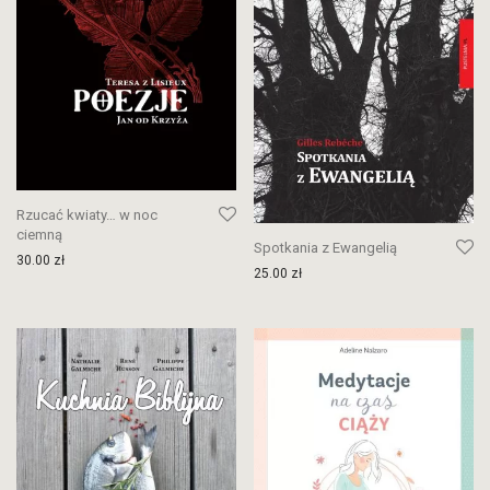
Rzucać kwiaty… w noc
ciemną
Spotkania z Ewangelią
30.00
zł
25.00
zł