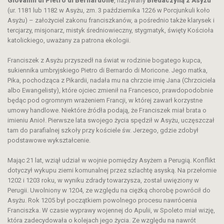
Giovanni di Pietro di Bernardone
, nazywany
Biedaczyną z Asyżu
(ur. 1181 lub 1182 w Asyżu, zm. 3 października 1226 w Porcjunkuli koło
Asyżu) – założyciel zakonu franciszkanów, a pośrednio także klarysek i
tercjarzy, misjonarz, mistyk średniowieczny, stygmatyk, święty Kościoła
katolickiego, uważany za patrona ekologii.
Franciszek z Asyżu przyszedł na świat w rodzinie bogatego kupca,
sukiennika umbryjskiego Pietro di Bernardo di Moricone. Jego matka,
Pika, pochodząca z Pikardii, nadała mu na chrzcie imię Jana (Chrzciciela
albo Ewangelisty), które ojciec zmienił na Francesco, prawdopodobnie
będąc pod ogromnym wrażeniem Francji, w której zawarł korzystne
umowy handlowe. Niektóre źródła podają, że Franciszek miał brata o
imieniu Anioł. Pierwsze lata swojego życia spędził w Asyżu, uczęszczał
tam do parafialnej szkoły przy kościele św. Jerzego, gdzie zdobył
podstawowe wykształcenie.
Mając 21 lat, wziął udział w wojnie pomiędzy Asyżem a Perugią. Konflikt
dotyczył wykupu ziemi komunalnej przez szlachtę asyską. Na przełomie
1202 i 1203 roku, w wyniku zdrady towarzysza, został uwięziony w
Perugii. Uwolniony w 1204, ze względu na ciężką chorobę powrócił do
Asyżu. Rok 1205 był początkiem powolnego procesu nawrócenia
Franciszka. W czasie wyprawy wojennej do Apulii, w Spoleto miał wizję,
która zadecydowała o kolejach jego życia. Ze względu na nawrót