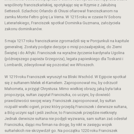
wspólnoty franciszkańskiej, spotykając się w Rzymie z Jakubiną
Settesoli. Szlachcic Orlando di Chiusi ofiarował franciszkanom na
zamku Monte Feltro górę La Verna. W 1215 roku w czasie IV Soboru
Laterańskiego, Franciszek spotkał Dominika Guzmana, założyciela
zakonu dominikanów.
5 maja 1217 roku franciszkanie zgromadzili się w Porcjunkuli na kapitule
generalnej. Zostały podjęte decyzje o misji pozaalpejskiej, do Ziemi
Świętej i do Afryki. Franciszek na wyraźne życzenie kardynała Ugolina
(późniejszego papieża Grzegorza), legata papieskiego dla Toskanii i
Lombardii, zdecydował się pozostać we Włoszech.
W 1219 roku Franciszek wyruszył na Bliski Wschód. W Egipcie spotkał
się z sułtanem Melek el-Kamelem. Zaproponował mu, by odrzucił
Mahometa, a przyjął Chrystusa. Mimo wielkiej obrazy, jaką była taka
propozycja, sułtan zapytał Franciszka, co uczyni, by dowieść
prawdziwości swojej wiary. Franciszek zaproponował, by sułtan
rozpalił wielki ogień, przez który przejdą Franciszek i derwisze sułtana,
a Bóg uczyni sąd i jeśli zechce, to Franciszek przejdzie nietknięty.
Jednak derwisze sułtana nie podjęli wyzwania, sam sułtan zaś odesłał
Franciszka, dając mu firman na drogę, by nikt w zasięgu wojsk
sułtańskich nie skrzywdził go. Na początku 1220 roku Franciszek