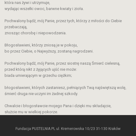
która nas żywi i utrzymuje,
wydając wszelki owoc, barwne kwiaty i zioła.
Pochwalony bądź, mój Panie, przez tych, którzy z miłości do Ciebie
przebaczają,
znosząc chorobę i niepowodzenia.
Błogosławieni, którzy zniosą je w pokoju,
bo przez Ciebie, o Najwyższy, zostaną nagrodzeni.
Pochwalony bądź, mój Panie, przez siostrę naszą Śmierć cielesną,
przed którą nikt z żyjących ujść nie może:
biada umierającym w grzechu ciężkim;
błogosławieni, których zastaniesz, pełniących Twą najświętszą wolę,
śmierć druga nie uczyni im żadnej szkody.
Chwalcie i błogosławcie mojego Pana i dzięki mu składajcie,
służcie mu w wielkiej pokorze.
Fundacja PUSTELNIA.PL ul. Kremerowska 10/23 31-130 Kraków