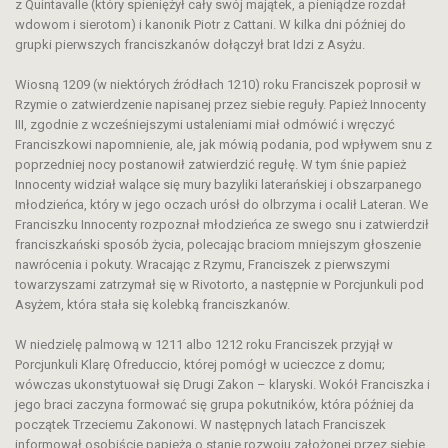
z Quintavalle (który spieniężył cały swój majątek, a pieniądze rozdał
wdowom i sierotom) i kanonik Piotr z Cattani. W kilka dni później do
grupki pierwszych franciszkanów dołączył brat Idzi z Asyżu.
Wiosną 1209 (w niektórych źródłach 1210) roku Franciszek poprosił w
Rzymie o zatwierdzenie napisanej przez siebie reguły. Papież Innocenty
III, zgodnie z wcześniejszymi ustaleniami miał odmówić i wręczyć
Franciszkowi napomnienie, ale, jak mówią podania, pod wpływem snu z
poprzedniej nocy postanowił zatwierdzić regułę. W tym śnie papież
Innocenty widział walące się mury bazyliki laterańskiej i obszarpanego
młodzieńca, który w jego oczach urósł do olbrzyma i ocalił Lateran. We
Franciszku Innocenty rozpoznał młodzieńca ze swego snu i zatwierdził
franciszkański sposób życia, polecając braciom mniejszym głoszenie
nawrócenia i pokuty. Wracając z Rzymu, Franciszek z pierwszymi
towarzyszami zatrzymał się w Rivotorto, a następnie w Porcjunkuli pod
Asyżem, która stała się kolebką franciszkanów.
W niedzielę palmową w 1211 albo 1212 roku Franciszek przyjął w
Porcjunkuli Klarę Ofreduccio, której pomógł w ucieczce z domu;
wówczas ukonstytuował się Drugi Zakon – klaryski. Wokół Franciszka i
jego braci zaczyna formować się grupa pokutników, która później da
początek Trzeciemu Zakonowi. W następnych latach Franciszek
informował osobiście papieża o stanie rozwoju założonej przez siebie