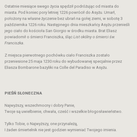
Ostatnie miesiące swego życia spędził podróżując od miasta do
miasta. Pod koniec pory letniej 1226 powrócił do Asyżu. Umarł,
położony na własne życzenie bez ubrań na gołej ziemi, w sobotę 3
października 1226 roku. Następnego dnia mieszkańcy Asyżu przenieśli
jego ciało do kościoła San Giorgio w środku miasta. Brat Eliasz
powiadomił o śmierci Franciszka, śląc
List okólny o śmierci św.
Franciszka
.
Z miejsca pierwotnego pochówku ciało Franciszka zostało
przeniesione 25 maja 1230 roku do wybudowanej specjalnie przez
Eliasza Bombarone bazyliki na Colle del Paradiso w Asyżu.
PIEŚŃ SŁONECZNA
Najwyższy, wszechmocny i dobry Panie,
Twoje są uwielbienie, chwała, cześć i wszelkie błogosławieństwo.
Tylko Tobie, o Najwyższy, one przynależą,
I żaden śmiertelnik nie jest godzien wymieniać Twojego imienia.