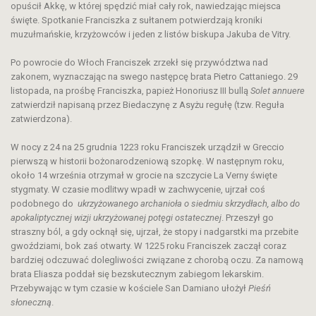
opuścił Akkę, w której spędzić miał cały rok, nawiedzając miejsca
święte. Spotkanie Franciszka z sułtanem potwierdzają kroniki
muzułmańskie, krzyżowców i jeden z listów biskupa Jakuba de Vitry.
Po powrocie do Włoch Franciszek zrzekł się przywództwa nad
zakonem, wyznaczając na swego następcę brata Pietro Cattaniego. 29
listopada, na prośbę Franciszka, papież Honoriusz III bullą
Solet annuere
zatwierdził napisaną przez Biedaczynę z Asyżu regułę (tzw. Reguła
zatwierdzona).
W nocy z 24 na 25 grudnia 1223 roku Franciszek urządził w Greccio
pierwszą w historii bożonarodzeniową szopkę. W następnym roku,
około 14 września otrzymał w grocie na szczycie La Verny święte
stygmaty. W czasie modlitwy wpadł w zachwycenie, ujrzał coś
podobnego do
ukrzyżowanego archanioła o siedmiu skrzydłach, albo do
apokaliptycznej wizji ukrzyżowanej potęgi ostatecznej
. Przeszył go
straszny ból, a gdy ocknął się, ujrzał, że stopy i nadgarstki ma przebite
gwoździami, bok zaś otwarty. W 1225 roku Franciszek zaczął coraz
bardziej odczuwać dolegliwości związane z chorobą oczu. Za namową
brata Eliasza poddał się bezskutecznym zabiegom lekarskim.
Przebywając w tym czasie w kościele San Damiano ułożył
Pieśń
słoneczną
.