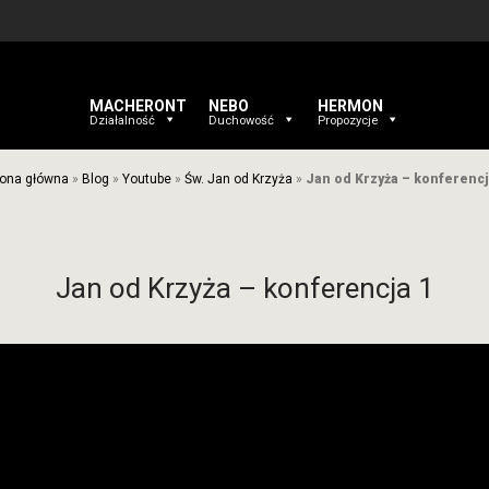
MACHERONT
NEBO
HERMON
Działalność
Duchowość
Propozycje
rona główna
»
Blog
»
Youtube
»
Św. Jan od Krzyża
»
Jan od Krzyża – konferencj
Jan od Krzyża – konferencja 1