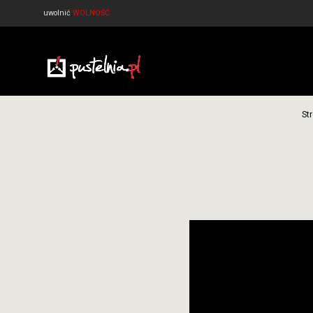
uwolnić
WOLNOŚĆ
St