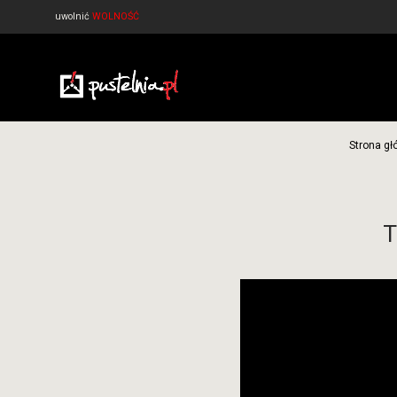
uwolnić
WOLNOŚĆ
Strona g
T