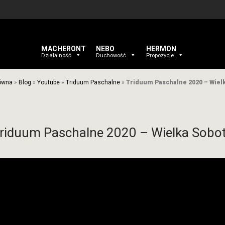
MACHERONT
NEBO
HERMON
Działalność
Duchowość
Propozycje
łówna
»
Blog
»
Youtube
»
Triduum Paschalne
»
Triduum Paschalne 2020 – Wiel
riduum Paschalne 2020 – Wielka Sobo