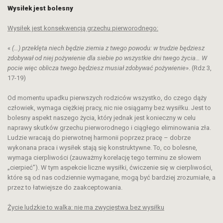
W
ysiłek jest bolesny
Wysiłek jest konsekwencją grzechu pierworodnego
:
«
(…)
przeklęta niech będzie ziemia z twego powodu: w trudzie będziesz
zdobywał od niej pożywienie dla siebie po wszystkie dni twego życia… W
pocie więc oblicza twego będziesz musiał zdobywać pożywienie
». (Rdz 3,
17-19)
Od momentu upadku pierwszych rodziców wszystko, do czego dąży
człowiek, wymaga ciężkiej pracy, nic nie osiągamy bez wysiłku. Jest to
bolesny aspekt naszego życia, który jednak jest konieczny w celu
naprawy skutków grzechu pierworodnego i ciągłego eliminowania zła.
Ludzie wracają do pierwotnej harmonii poprzez pracę – dobrze
wykonana praca i wysiłek stają się konstruktywne. To, co bolesne,
wymaga cierpliwości (zauważmy korelację tego terminu ze słowem
„cierpieć”). W tym aspekcie liczne wysiłki, ćwiczenie się w cierpliwości,
które są od nas codziennie wymagane, mogą być bardziej zrozumiałe, a
przez to łatwiejsze do zaakceptowania.
Życie ludzkie to walka: nie ma zwycięstwa bez wysiłku