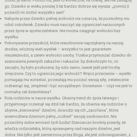
zrobić je samo. Pomóż mu, jeśli to konieczne, na chwilę, ale nie zastępuj
go. Dziecko w wieku poniżej 3 lat bardzo dobrze się wyraża: „pomóż (i
pozwól) mi zrobić wszystko sam”.
Nabycie przez dziecko pełnej wolności nie oznacza, że pozwolimy mu
robić cokolwiek. Dziecko musi nauczyć się ograniczeń narzuconych
przez życie w społeczeństwie. Nie można osiągnąć wolności bez
wysiłku.
Pokonywanie przeszkód, które nieuchronnie napotykamy na naszej
drodze, włożony weń wysiłek – wszystko to jest gwarantem
niezależności, a zatem wolności osoby. Trzeba przymuszać dziecko do
szanowania pewnych zakazów i nakazów: by dokończyło to, co
zaczęło, by było posłuszne, by szło samo, nawet jeśli jest trochę
zmęczone. Czy to ogranicza jego wolność? Wręcz przeciwnie – wysiłki
pomagają mu wzrastać, pozwalają mu poczuć swoją siłę, ostatecznie
rozkwinąć się, zmężnieć i być szczęśliwym. Dorastanie – czyż nie jest to
normalny cel dzieciństwa?
Rola rodziców w nauce wysiłku. Obecny trend do życia łatwego i
przyjemnego rozwinął się dziś tak bardzo, że ob​​winia się rodziców o
zbytnie „kierowanie” dziećmi, dowodzi się ich „zacofania”, które
uniemożliwia dzieciom pełny „rozkwit” swojej osobowości. Nie
pozwólmy sobie wmówić tych bzdur! Stanowczo brońmy prawdy, że
władza rodzicielska, którą sprawujemy nad naszymi dziećmi, jest
dobra. Nie tylko jest zamierzona przez Boga, ale jest zobowiązaniem, z