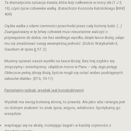
Ta dramatyczna sytuacja świata, która leży całkowicie w mocy zła (1 J 5,
19), czyni życie człowieka walką.
(Katechizm Kościoła Katolickiego [KKK]
409)
Ciężka walka z siłami ciemności przechodzi przez całą historię ludzi. (…)
Zaangażowany w tę bitwę człowiek musi nieustannie walczyć o
przywiązanie do dobra; nie bez wielkiego wysiłku, dzięki łasce Bożej, udaje
mu się zrealizować swoją wewnętrzną jedność.
(Sobór Watykański II,
Gaudium et spes § 37. 2)
Musimy opierać nasze wysiłki na łasce Bożej. Bez niej szybko się
zmęczymy i zniechęcimy:
«Bądźcie mocni w Panu – siłą Jego potęgi.
Obleczcie pełną zbroję Bożą, byście mogli się ostać wobec podstępnych
zakusów diabła».
(Ef 6, 10-11)
Pamiętajmy jednak:
wysiłek jest konstruktywny!
Wysiłek ma swoją bolesną stronę, to prawda. Ale jako siła i energia jest
on dobrym znakiem: to znak życia, wigoru, witalności. Spotykamy go
wszędzie:
wspinając się na skałę, rozwijając żagiel i w każdej czynności z