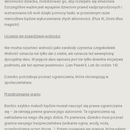
skłonności dziecka, mobilizować go, aby rozwijało się właściwie.
Szczególnie ważne jest wpajanie dzieciom prawd nadprzyrodzonych i
wzmacnianie ich woli dzięki pomocy łaski; w przeciwnym razie
niemożliwe będzie wykorzenienie złych skłonności. (Pius XI,
Divini illius
magistri
)
Uczenie się prawdziwej wolności
Nie można rozumieć wolności jako swobody czynienia czegokolwiek.
Wolność oznacza nie tylko dar z siebie, ale oznacza też wewnętrzną
dyscyplinę daru. W pojęcie daru wpisana jest nie tylko dowolna inicjatywa
podmiotu, ale też wymiar powinności.
(Jan Paweł II, List do rodzin 14)
Dziecko potrzebuje poznać ograniczenia, które obowiązują w
społeczeństwie.
Przestrzeganie
granic
Bardzo szybko maluch będzie musiał nauczyć się prawa ograniczania
się – że istnieją pewne granice jego autonomii. Te ograniczenia są
nakładane na niego dla jego dobra. Po pierwsze, dziecko musi poznać
granice swojego bezpieczeństwa (unikanie ognia, wody, noża,
przechodzenia przez drogę…). Potem pojawiają się granice, które należy