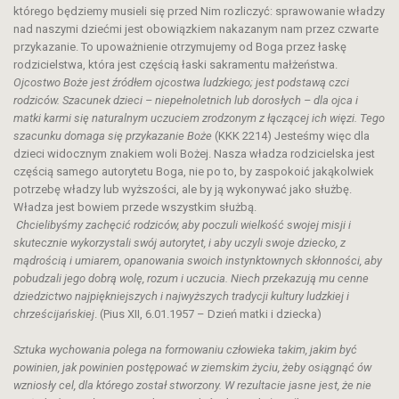
którego będziemy musieli się przed Nim rozliczyć: sprawowanie władzy
nad naszymi dziećmi jest obowiązkiem nakazanym nam przez czwarte
przykazanie. To upoważnienie otrzymujemy od Boga przez łaskę
rodzicielstwa, która jest częścią łaski sakramentu małżeństwa.
Ojcostwo Boże jest źródłem ojcostwa ludzkiego; jest podstawą czci
rodziców. Szacunek dzieci – niepełnoletnich lub dorosłych – dla ojca i
matki karmi się naturalnym uczuciem zrodzonym z łączącej ich więzi. Tego
szacunku domaga się przykazanie Boże
(KKK 2214) Jesteśmy więc dla
dzieci widocznym znakiem woli Bożej. Nasza władza rodzicielska jest
częścią samego autorytetu Boga, nie po to, by zaspokoić jakąkolwiek
potrzebę władzy lub wyższości, ale by ją wykonywać jako służbę.
Władza jest bowiem przede wszystkim służbą.
Chcielibyśmy zachęcić rodziców, aby poczuli wielkość swojej misji i
skutecznie wykorzystali swój autorytet,
i
aby uczy
li
swoje dziecko
, z
mądrością i umiarem,
opanowania
swoich
instynktownych skłonności,
aby
pobudz
ali
jego dobr
ą
wol
ę
,
rozum
i uczu
cia
. Niech przekazują mu cenne
dziedzictwo najpiękniejszych i najwyższych tradycji kultury ludzkiej i
chrześcijańskiej
. (Pius XII, 6.01.1957 – Dzień matki i dziecka)
Sztuka wychowania polega na formowaniu człowieka takim, jakim być
powinien, jak powinien postępować w ziemskim życiu, żeby osiągnąć ów
wzniosły cel, dla którego został stworzony. W rezultacie jasne jest, że nie