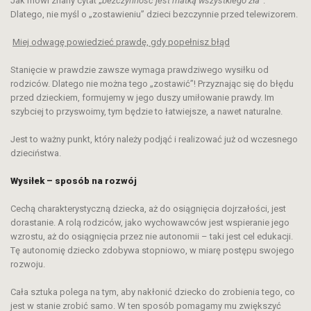
Jak mówi znany cytat „
bezczynność jest matką wszystkiego zła
”.
Dlatego, nie myśl o „zostawieniu” dzieci bezczynnie przed telewizorem.
Miej odwagę powiedzieć prawdę, gdy popełnisz błąd
Stanięcie w prawdzie zawsze wymaga prawdziwego wysiłku od
rodziców. Dlatego nie można tego „zostawić”! Przyznając się do błędu
przed dzieckiem, formujemy w jego duszy umiłowanie prawdy. Im
szybciej to przyswoimy, tym będzie to łatwiejsze, a nawet naturalne.
Jest to ważny punkt, który należy podjąć i realizować już od wczesnego
dzieciństwa.
Wysiłek – sposób na rozwój
Cechą charakterystyczną dziecka, aż do osiągnięcia dojrzałości, jest
dorastanie. A rolą rodziców, jako wychowawców jest wspieranie jego
wzrostu, aż do osiągnięcia przez nie autonomii – taki jest cel edukacji.
Tę autonomię dziecko zdobywa stopniowo, w miarę postępu swojego
rozwoju.
Cała sztuka polega na tym, aby nakłonić dziecko do zrobienia tego, co
jest w stanie zrobić samo. W ten sposób pomagamy mu zwiększyć