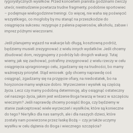
rygorystycznych wysiłków. Przed koncertem pianista godzinami ćwiczy
utwór, niestrudzenie powtarza trudne fragmenty; podobnie sportowiec
– podejmuje wielogodzinne treningi. Co więcej, nie waha się poświęcić
wszystkiego, co mogłoby by mu stanąć na przeszkodzie do
osiągnięcia sukcesu: rezygnuje z palenia papierosów, alkoholu, zabaw i
imprez późnymi wieczorami.
Jeśli planujemy wyjazd na wakacje lub długą, kosztowną podróż,
będziemy musieli zrezygnować z wielu innych wydatków. Jeśli chcemy
zbudować dom, rezygnujemy z podróży lub drogich wakacji. Tutaj
wiemy, jak się zachować, potrafimy zrezygnować z wielu rzeczy w celu
osiągnięcia upragnionego celu, zgadzamy się na trudności, bo mamy
ważniejszy priorytet. Stąd wniosek: gdy chcemy naprawdę coś
osiągnąć, zgadzamy się na przyjęcie ofiary, na niedostatek, bo na
horyzoncie mamy większe dobro. Wyrzeczenie i wysiłek są częścią
życia. Lecz czy mamy podobną determincję, aby osiągnąć ostateczny
cel naszego życia, jakim jest widzenie Boga twarzą w twarz w szczęściu
wiecznym? Jeśli naprawdę chcemy posiąść Boga, czy będziemy w
stanie zaakceptować wiele wyrzeczeń i wysiłków, które są konieczne
do tego? Nie tylko dla nas samych, ale i dla naszych dzieci, które
zostały nam powierzone przez łaskę Bożą – czy je także uczymy
wysiłku w celu dążenia do Boga i wiecznego szczęścia?