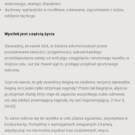
właściwego, stałego charakteru
duchowy: wytrwałość w modlitwie, oderwanie, zapomnienie o sobie,
oddanie się Bogu
Wysiłek jest częścią życia
Zauważmy, że nawet dziś, w świecie zdominowanym przez
poszukiwanie łatwości i przyjemności, sukces każdego
przedsięwzięcia zależy od woli jego osiągnięcia i włożonego wysiłku w
dojście celu. Już św. Paweł ujął to, podając przykład sportowego
sukcesu:
Czyż nie wiecie, że gdy zawodnicy biegną na stadionie, wszyscy wprawdzie
biegną, lecz jeden tylko otrzymuje nagrodę? Przeto tak biegnijcie, abyście
ją otrzymali. Każdy, który staje do zapasów, wszystkiego sobie odmawia;
oni, aby zdobyć przemijającą nagrodę, my zaś nieprzemijającą.
(1 Kor 9,
24-25)
To samo odnosi się do wysiłku w celu zdania egzaminu, zwycięstwa w
konkursie itp. Pomyślmy o wymaganiach związanych z karierą
artystyczną: nic nie można uzyskać bez codziennych, wręcz