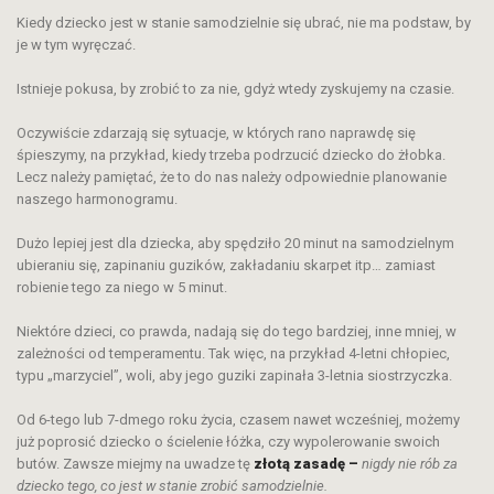
Kiedy dziecko jest w stanie samodzielnie się ubrać, nie ma podstaw, by
je w tym wyręczać.
Istnieje pokusa, by zrobić to za nie, gdyż wtedy zyskujemy na czasie.
Oczywiście zdarzają się sytuacje, w których rano naprawdę się
śpieszymy, na przykład, kiedy trzeba podrzucić dziecko do żłobka.
Lecz należy pamiętać, że to do nas należy odpowiednie planowanie
naszego harmonogramu.
Dużo lepiej jest dla dziecka, aby spędziło 20 minut na samodzielnym
ubieraniu się, zapinaniu guzików, zakładaniu skarpet itp… zamiast
robienie tego za niego w 5 minut.
Niektóre dzieci, co prawda, nadają się do tego bardziej, inne mniej, w
zależności od temperamentu. Tak więc, na przykład 4-letni chłopiec,
typu „marzyciel”, woli, aby jego guziki zapinała 3-letnia siostrzyczka.
Od 6-tego lub 7-dmego roku życia, czasem nawet wcześniej, możemy
już poprosić dziecko o ścielenie łóżka, czy wypolerowanie swoich
butów. Zawsze miejmy na uwadze tę
złotą zasadę –
nigdy nie rób za
dziecko tego, co jest w stanie zrobić samodzielnie.