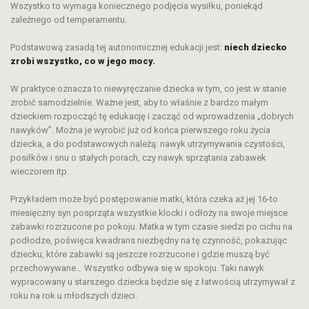
Wszystko to wymaga koniecznego podjęcia wysiłku, poniekąd
zależnego od temperamentu.
Podstawową zasadą tej autonomicznej edukacji jest:
niech dziecko
zrobi wszystko, co w jego mocy.
W praktyce oznacza to niewyręczanie dziecka w tym, co jest w stanie
zrobić samodzielnie. Ważne jest, aby to właśnie z bardzo małym
dzieckiem rozpocząć tę edukację i zacząć od wprowadzenia „dobrych
nawyków”. Można je wyrobić już od końca pierwszego roku życia
dziecka, a do podstawowych należą: nawyk utrzymywania czystości,
posiłków i snu o stałych porach, czy nawyk sprzątania zabawek
wieczorem itp.
Przykładem może być postępowanie matki, która czeka aż jej 16-to
miesięczny syn posprząta wszystkie klocki i odłoży na swoje miejsce
zabawki rozrzucone po pokoju. Matka w tym czasie siedzi po cichu na
podłodze, poświęca kwadrans niezbędny na tę czynność, pokazując
dziecku, które zabawki są jeszcze rozrzucone i gdzie muszą być
przechowywane… Wszystko odbywa się w spokoju. Taki nawyk
wypracowany u starszego dziecka będzie się z łatwością utrzymywał z
roku na rok u młodszych dzieci.