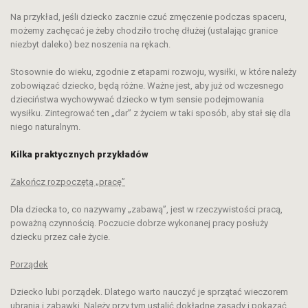
Na przykład, jeśli dziecko zacznie czuć zmęczenie podczas spaceru,
możemy zachęcać je żeby chodziło trochę dłużej (ustalając granice
niezbyt daleko) bez noszenia na rękach.
Stosownie do wieku, zgodnie z etapami rozwoju, wysiłki, w które należy
zobowiązać dziecko, będą różne. Ważne jest, aby już od wczesnego
dzieciństwa wychowywać dziecko w tym sensie podejmowania
wysiłku. Zintegrować ten „dar” z życiem w taki sposób, aby stał się dla
niego naturalnym.
Kilka praktycznych przykładów
Zakończ rozpoczętą „pracę”
Dla dziecka to, co nazywamy „zabawą”, jest w rzeczywistości pracą,
poważną czynnością. Poczucie dobrze wykonanej pracy posłuży
dziecku przez całe życie.
Porządek
Dziecko lubi porządek. Dlatego warto nauczyć je sprzątać wieczorem
ubrania i zabawki. Należy przy tym ustalić dokładne zasady i pokazać