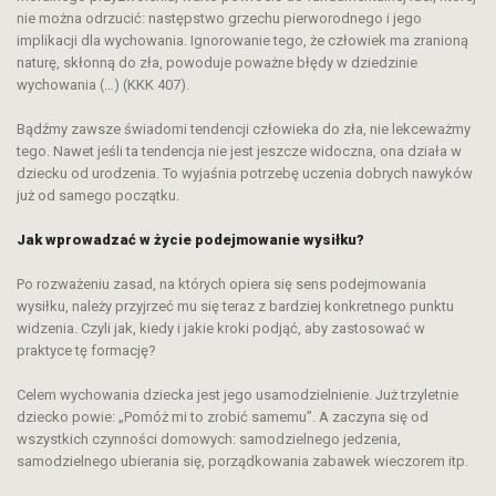
nie można odrzucić: następstwo grzechu pierworodnego i jego
implikacji dla wychowania. Ignorowanie tego, że człowiek ma zranioną
naturę, skłonną do zła, powoduje poważne błędy w dziedzinie
wychowania (…) (KKK 407).
Bądźmy zawsze świadomi tendencji człowieka do zła, nie lekceważmy
tego. Nawet jeśli ta tendencja nie jest jeszcze widoczna, ona działa w
dziecku od urodzenia. To wyjaśnia potrzebę uczenia dobrych nawyków
już od samego początku.
Jak wprowadzać w życie podejmowanie wysiłku?
Po rozważeniu zasad, na których opiera się sens podejmowania
wysiłku, należy przyjrzeć mu się teraz z bardziej konkretnego punktu
widzenia. Czyli jak, kiedy i jakie kroki podjąć, aby zastosować w
praktyce tę formację?
Celem wychowania dziecka jest jego usamodzielnienie. Już trzyletnie
dziecko powie: „Pomóż mi to zrobić samemu”. A zaczyna się od
wszystkich czynności domowych: samodzielnego jedzenia,
samodzielnego ubierania się, porządkowania zabawek wieczorem itp.