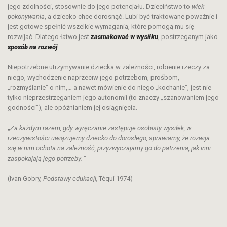
jego zdolności, stosownie do jego potencjału. Dzieciństwo to
wiek
pokonywania
, a dziecko chce dorosnąć. Lubi być traktowane poważnie i
jest gotowe spełnić wszelkie wymagania, które pomogą mu się
rozwijać. Dlatego łatwo jest
zasmakować w wysiłku
, postrzeganym jako
sposób na rozwój
!
Niepotrzebne utrzymywanie dziecka w zależności, robienie rzeczy za
niego, wychodzenie naprzeciw jego potrzebom, prośbom,
„rozmyślanie” o nim,… a nawet mówienie do niego „kochanie”, jest nie
tylko nieprzestrzeganiem jego autonomii (to znaczy „szanowaniem jego
godności”), ale opóźnianiem jej osiągnięcia.
„
Za każdym razem, gdy wyręczanie zastępuje osobisty wysiłek, w
rzeczywistości uwiązujemy dziecko do dorosłego, sprawiamy, że rozwija
się w nim ochota na zależność, przyzwyczajamy go do patrzenia, jak inni
zaspokajają jego potrzeby.
”
(Ivan Gobry,
Podstawy edukacji,
Téqui 1974)