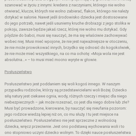
szanować w życiu z innymi: kredens z naczyniami, którego nie wolno
otwierać, klucze, których nie wolno zabierać, flakon, którego nie należy
dotykać w salonie. Nawet jeśli środowisko dziecka jest dostosowane
do jego potrzeb, nawet jeśli usuniemy kruche drobiazgi z jego stolika w
pokoju, zawsze będzie jakaś rzecz, której nie wolno mu dotykać. Gdy
pójdzie do babci, musi się nauczyć, że ma się właściwie zachowywać
wobec niej. Musi mieć wpojone, że nie jest najważniejsze w otoczeniu,
że nie może prowokować innych, brzydko się odnosić do kogokolwiek,
że nie może mieć wszystkiego, na co ma ochotę: «Moja wola nie jest
absolutna…» – to musi mieć mocno wyryte w głowie.
Posłuszeństwo
Posłuszeństwo jest poddaniem się woli kogoś innego. W naszym
przypadku rodziców, którzy są przedstawicielami woli Bożej. Dziecko
siłą natury jest ciekawe ognia, wody, różnych rzeczy i miejsc dla niego
niebezpiecznych – jak może rozeznać, co jest dla niego dobre lub złe?
Musi być prowadzone, kierowane, by nauczyć się nieufania pozorom:
jego rodzice wiedzą lepiej niż on, co mu służy. I tu jest miejsce na
posłuszeństwo. Posłuszeństwo nie jest sprzeczne z wolnością
dziecka, wręcz przeciwnie. Jest ono podstawą wychowania woli i to
ono stopniowo uczyni dziecko wolnym. To dzięki nauce posłuszeństwa