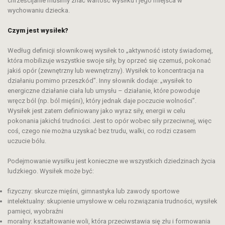
chrześcijanie musimy znać wartość wysiłku i jego miejsca w
wychowaniu dziecka.
Czym jest wysiłek?
Według definicji słownikowej wysiłek to „aktywność istoty świadomej,
która mobilizuje wszystkie swoje siły, by oprzeć się czemuś, pokonać
jakiś opór (zewnętrzny lub wewnętrzny). Wysiłek to koncentracja na
działaniu pomimo przeszkód”. Inny słownik dodaje: „wysiłek to
energiczne działanie ciała lub umysłu – działanie, które powoduje
wręcz ból (np. ból mięśni), który jednak daje poczucie wolności”.
Wysiłek jest zatem definiowany jako wyraz siły, energii w celu
pokonania jakichś trudności. Jest to opór wobec siły przeciwnej, więc
coś, czego nie można uzyskać bez trudu, walki, co rodzi czasem
uczucie bólu.
Podejmowanie wysiłku jest konieczne we wszystkich dziedzinach życia
ludzkiego. Wysiłek może być:
fizyczny: skurcze mięśni, gimnastyka lub zawody sportowe
intelektualny: skupienie umysłowe w celu rozwiązania trudności, wysiłek
pamięci, wyobraźni
moralny: kształtowanie woli, która przeciwstawia się złu i formowania