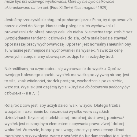
może być prawdziwego wychowania, które by nie było całkowicie
ukierunkowane na ten cel.
(Pius XI
Divini illius magistri
1929)
Jesteśmy rzeczywiście sługami posłanymi przez Pana, by doprowadzić
nasze dzieci do Niego. Nasza rola polega na ich wychowaniu i
prowadzeniu do określonego celu: do nieba. Nie można tego zrobić bez
uwzględnienia tendencji człowieka do zła, która stale będzie stawiać
opór naszej pracy wychowawczej. Opór ten jest normalny i nieunikniony.
Tu właśnie jest miejsce na wychowanie i na wysiłek. Nawet za cenę
pewnych napięć mamy obowiązek podjąć ten niezbędny trud.
Nakreśliliśmy, na czym opiera się wychowanie do wysiłku. Oprócz
swojego bolesnego aspektu wysiłek ma wielką pozytywną stronę: jest
to siła, znak witalności, środek postępu, wychodzenia poza siebie,
wzrostu. Wysiłek jest częścią życia:
«Czyż nie do bojowania podobny byt
człowieka?»
(Hi 7, 1)
Rolą rodziców jest, aby uczyli dzieci walki w życiu. Dlatego trzeba
wpajać im rozumienie konieczności wysiłku we wszystkich
dziedzinach: fizycznej, intelektualnej, moralnej, duchowej, ponieważ
wysiłek jest niezbędnym elementem nabywania prawdziwej i dobrej
wolności. Wreszcie, biorąc pod uwagę obecny i powszechny klimat
moralnego przyzwolenia, warto powrócić do fundamentalnej idei, której