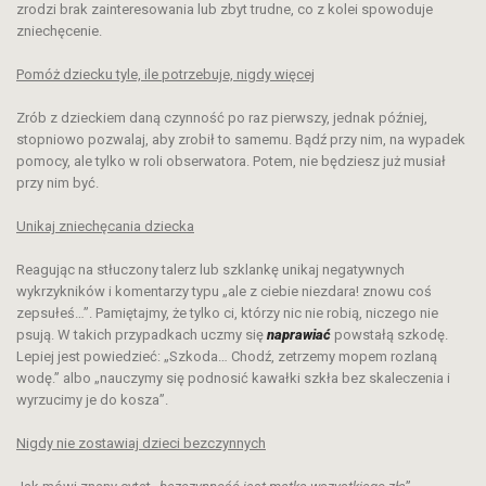
zrodzi brak zainteresowania lub zbyt trudne, co z kolei spowoduje
zniechęcenie.
Pomóż dziecku tyle, ile potrzebuje, nigdy więcej
Zrób z dzieckiem daną czynność po raz pierwszy, jednak później,
stopniowo pozwalaj, aby zrobił to samemu. Bądź przy nim, na wypadek
pomocy, ale tylko w roli obserwatora. Potem, nie będziesz już musiał
przy nim być.
Unikaj zniechęcania dziecka
Reagując na stłuczony talerz lub szklankę unikaj negatywnych
wykrzykników i komentarzy typu „ale z ciebie niezdara! znowu coś
zepsułeś…”. Pamiętajmy, że tylko ci, którzy nic nie robią, niczego nie
psują. W takich przypadkach uczmy się
naprawiać
powstałą szkodę.
Lepiej jest powiedzieć: „Szkoda… Chodź, zetrzemy mopem rozlaną
wodę.” albo „nauczymy się podnosić kawałki szkła bez skaleczenia i
wyrzucimy je do kosza”.
Nigdy nie zostawiaj dzieci bezczynnych