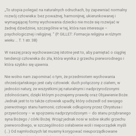
„To utopia polegać na naturalnych odruchach, by zapewniać normalny
rozwój człowieka: bez poważnej, harmonijnej, ukierunkowanej i
wymagającej formy wychowania dziecko nie może się rozwijać w
żadnej dziedzinie, szczególnie w tej, która nas interesuje –
psychologicznej i religijnej. ” (P. GILLET:
Formacja religijna w różnym
wieku
… T. 1 str. 38)
W naszej pracy wychowawczej istotne jest to, aby pamiętać o ciągłej
tendencji człowieka do zła, która wynika z grzechu pierworodnego i
która szybko się ujawnia.
Nie wolno nam zapominać o tym, że przedmiotem wychowania
chrześcijańskiego jest cały człowiek: duch połączony z ciałem, w
jedności natury, ze wszystkimi jej naturalnymi i nadprzyrodzonymi
zdolnościami, dzięki którym poznajemy prawdę oraz Objawienie Boże.
Jednak jest to to także człowiek upadły, który odszedł od swojego
pierwotnego stanu harmonii; człowiek odkupiony przez Chrystusa i
przywrócony – w spojrzeniu nadprzyrodzonym – do stanu przybranego
syna Bożego / córki Bożej. Wciąż jednak nosi w sobie skutki grzechu
pierworodnego, w szczególności osłabienie woli i nieporządek myśli
(…) Od najmłodszych lat musimy korygować nieuporządkowane