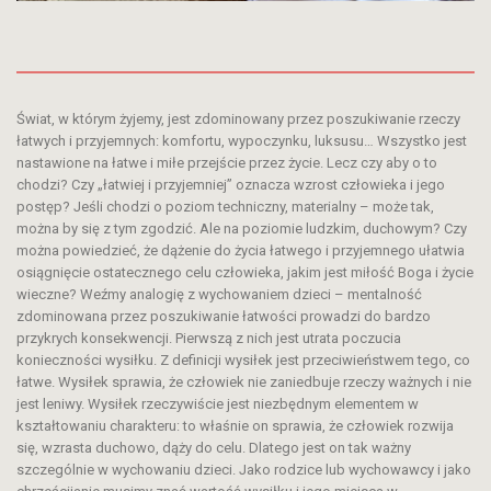
Świat, w którym żyjemy, jest zdominowany przez poszukiwanie rzeczy
łatwych i przyjemnych: komfortu, wypoczynku, luksusu… Wszystko jest
nastawione na łatwe i miłe przejście przez życie. Lecz czy aby o to
chodzi? Czy „łatwiej i przyjemniej” oznacza wzrost człowieka i jego
postęp? Jeśli chodzi o poziom techniczny, materialny – może tak,
można by się z tym zgodzić. Ale na poziomie ludzkim, duchowym? Czy
można powiedzieć, że dążenie do życia łatwego i przyjemnego ułatwia
osiągnięcie ostatecznego celu człowieka, jakim jest miłość Boga i życie
wieczne? Weźmy analogię z wychowaniem dzieci – mentalność
zdominowana przez poszukiwanie łatwości prowadzi do bardzo
przykrych konsekwencji. Pierwszą z nich jest utrata poczucia
konieczności wysiłku. Z definicji wysiłek jest przeciwieństwem tego, co
łatwe. Wysiłek sprawia, że człowiek nie zaniedbuje rzeczy ważnych i nie
jest leniwy. Wysiłek rzeczywiście jest niezbędnym elementem w
kształtowaniu charakteru: to właśnie on sprawia, że człowiek ​​rozwija
się, wzrasta duchowo, dąży do celu. Dlatego jest on tak ważny
szczególnie w wychowaniu dzieci. Jako rodzice lub wychowawcy i jako