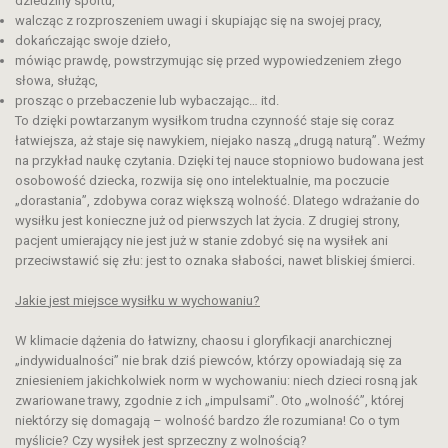
dziedziny sportu,
walcząc z rozproszeniem uwagi i skupiając się na swojej pracy,
dokańczając swoje dzieło,
mówiąc prawdę, powstrzymując się przed wypowiedzeniem złego
słowa, służąc,
prosząc o przebaczenie lub wybaczając… itd.
To dzięki powtarzanym wysiłkom trudna czynność staje się coraz
łatwiejsza, aż staje się nawykiem, niejako naszą „drugą naturą”. Weźmy
na przykład naukę czytania. Dzięki tej nauce stopniowo budowana jest
osobowość dziecka, rozwija się ono intelektualnie, ma poczucie
„dorastania”, zdobywa coraz większą wolność. Dlatego wdrażanie do
wysiłku jest konieczne już od pierwszych lat życia. Z drugiej strony,
pacjent umierający nie jest już w stanie zdobyć się na wysiłek ani
przeciwstawić się złu: jest to oznaka słabości, nawet bliskiej śmierci.
Jakie
jest
miejsce wysiłk
u
w
wychowaniu
?
W klimacie dążenia do łatwizny, chaosu i gloryfikacji anarchicznej
„indywidualności” nie brak dziś piewców, którzy opowiadają się za
zniesieniem jakichkolwiek norm w wychowaniu: niech dzieci rosną jak
zwariowane trawy, zgodnie z ich „impulsami”. Oto „wolność”, której
niektórzy się domagają – wolność bardzo źle rozumiana! Co o tym
myślicie? Czy wysiłek jest sprzeczny z wolnością?