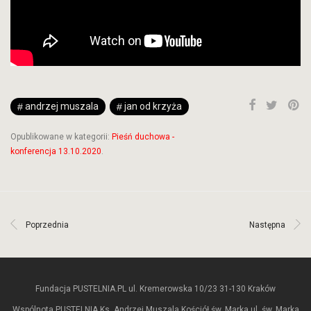
andrzej muszala
jan od krzyża
Opublikowane w kategorii:
Pieśń duchowa -
konferencja 13.10.2020
.
Poprzednia
Następna
Fundacja PUSTELNIA.PL ul. Kremerowska 10/23 31-130 Kraków
Wspólnota PUSTELNIA Ks. Andrzej Muszala Kościół św. Marka ul. św. Marka