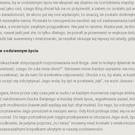
ssena, by w codziennym życiu nie skupiać się zbytnio na rozróżnieniu międz
ć jako coś, czego Bóg chciał lub na co przyzwolił, a zatem co zostało już
 świadomość, że skoro już się coś wydarzyło, to znaczy, że zostało dotknięte
t niezwykle cenna. Pozwala to rzeczywiście uwolnić się od zastanawiania nad
eka, a może było zwykłym przypadkiem. Nie jest to istotne. Ważne jest, że 
o, nawet jeśli jest złe, to tylko dlatego, że potrafi je przemienić w większe do
 tak suwerenny i mistrzowski, że rezultat okazuje się lepszy niż wtedy, gdyby
w codziennym życiu
wskazówek dotyczących rozpoznawania woli Boga. Jest to kolejny dylemat wi
edzieć, czego On ode mnie chce?”. Stinissen mówi bardzo wyraźnie: nie mo
 oczekiwać, że da nam On konkretne odpowiedzi. Chodzi o to, by stale, w ka
uczyć się odczytywać Jego wolę; by żyć w postawie „tak”, na wzór Jezusa i 
ara, która przez cały czas jest w ruchu i w każdym momencie zajmuje dokładn
 natchnieniom Ducha Świętego w każdej chwili życia,, wypełnianie zadań, któ
ych możliwości (nawet jeśli wydają się być zbyt trudne). Do tego, by odczyt
zpoznawania Jego poruszeń w naszym sercu. Gdy ktoś próbuje zdać się na wo
ozpoznać. Do tego potrzebne jest ciągłe przebywanie w obszarze Jego woli, ży
n podkreśla, że jedynie poprzez „tu i teraz” możemy mieć kontakt z nieskończ
iezauważalnymi kropelkami ukrytymi w naszej codzienności.