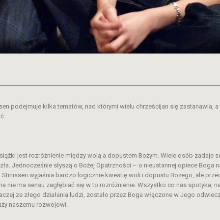
sen podejmuje kilka tematów, nad którymi wielu chrześcijan się zastanawia, a 
ć.
iążki jest rozróżnienie między wolą a dopustem Bożym. Wiele osób zadaje sob
e zła. Jednocześnie słyszą o Bożej Opatrzności – o nieustannej opiece Boga 
 Stinissen wyjaśnia bardzo logicznie kwestię woli i dopustu Bożego, ale prz
a nie ma sensu zagłębiać się w to rozróżnienie. Wszystko co nas spotyka, naw
raczej ze złego działania ludzi, zostało przez Boga włączone w Jego odwiecz
służy naszemu rozwojowi.