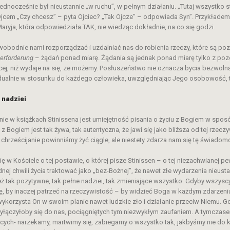
jednocześnie był nieustannie „w ruchu”, w pełnym działaniu. „Tutaj wszystko s
 Ojcem „Czy chcesz” – pyta Ojciec? „Tak Ojcze” – odpowiada Syn”. Przykłade
aryja, która odpowiedziała TAK, nie wiedząc dokładnie, na co się godzi.
odnie nami rozporządzać i uzdalniać nas do robienia rzeczy, które są pozo
erforderung
– żądań ponad miarę. Żądania są jednak ponad miarę tylko z poz
cej, niż wydaje na się, ze możemy. Posłuszeństwo nie oznacza bycia bezwoln
idualnie w stosunku do każdego człowieka, uwzględniając Jego osobowość, t
 nadziei
ie w książkach Stinissena jest umiejętność pisania o życiu z Bogiem w spos
 Bogiem jest tak żywa, tak autentyczna, że jawi się jako bliższa od tej rzeczy
chrześcijanie powinniśmy żyć ciągle, ale niestety zdarza nam się tę świadom
ię w Kościele o tej postawie, o której pisze Stinissen – o tej niezachwianej 
nej chwili życia traktować jako „bez-Bożnej”, że nawet złe wydarzenia nieus
cież tak pozytywne, tak pełne nadziei, tak zmieniające wszystko. Gdyby wszysc
ę, by inaczej patrzeć na rzeczywistość – by widzieć Boga w każdym zdarzen
e wykorzysta On w swoim planie nawet ludzkie zło i działanie przeciw Niemu. 
rzyłączyłoby się do nas, pociągniętych tym niezwykłym zaufaniem. A tymcza
ących- narzekamy, martwimy się, zabiegamy o wszystko tak, jakbyśmy nie do k