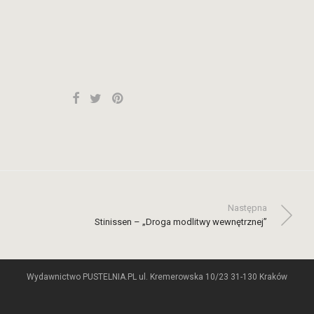
Następna
Stinissen – „Droga modlitwy wewnętrznej”
Wydawnictwo PUSTELNIA.PL ul. Kremerowska 10/23 31-130 Kraków