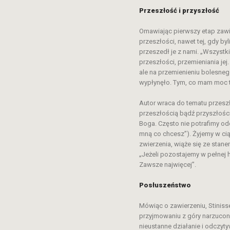
Przeszłość i przyszłość
Omawiając pierwszy etap zawi
przeszłości, nawet tej, gdy b
przeszedł je z nami. „Wszystk
przeszłości, przemieniania je
ale na przemienieniu bolesneg
wypłynęło. Tym, co mam moc ta
Autor wraca do tematu przesz
przeszłością bądź przyszłości
Boga. Często nie potrafimy od
mną co chcesz”). Żyjemy w cią
zwierzenia, wiąże się ze stan
„Jeżeli pozostajemy w pełnej 
Zawsze najwięcej”.
Posłuszeństwo
Mówiąc o zawierzeniu, Stiniss
przyjmowaniu z góry narzucon
nieustanne działanie i odczyt