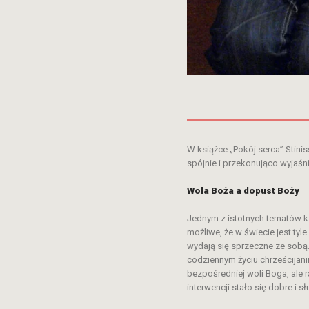
W książce „Pokój serca” Stinis
spójnie i przekonująco wyjaśni
Wola Boża a dopust Boży
Jednym z istotnych tematów ks
możliwe, że w świecie jest tyl
wydają się sprzeczne ze sobą.
codziennym życiu chrześcijanin
bezpośredniej woli Boga, ale 
interwencji stało się dobre i 