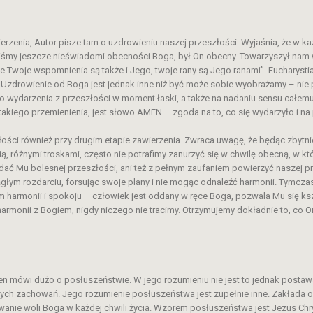
erzenia, Autor pisze tam o uzdrowieniu naszej przeszłości. Wyjaśnia, że w 
yliśmy jeszcze nieświadomi obecności Boga, był On obecny. Towarzyszył nam 
ie Twoje wspomnienia są także i Jego, twoje rany są Jego ranami”. Eucharyst
j. Uzdrowienie od Boga jest jednak inne niż być może sobie wyobrażamy – nie 
o wydarzenia z przeszłości w moment łaski, a także na nadaniu sensu całemu c
kiego przemienienia, jest słowo AMEN – zgoda na to, co się wydarzyło i na p
łości również przy drugim etapie zawierzenia. Zwraca uwagę, że będąc zbyt
ą, różnymi troskami, często nie potrafimy zanurzyć się w chwilę obecną, w kt
dać Mu bolesnej przeszłości, ani też z pełnym zaufaniem powierzyć naszej pr
głym rozdarciu, forsując swoje plany i nie mogąc odnaleźć harmonii. Tymczase
em harmonii i spokoju – człowiek jest oddany w ręce Boga, pozwala Mu się ks
harmonii z Bogiem, nigdy niczego nie tracimy. Otrzymujemy dokładnie to, co 
en mówi dużo o posłuszeństwie. W jego rozumieniu nie jest to jednak postaw
ych zachowań. Jego rozumienie posłuszeństwa jest zupełnie inne. Zakłada 
ywanie woli Boga w każdej chwili życia. Wzorem posłuszeństwa jest Jezus Chr