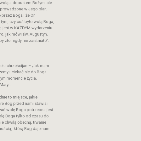
y wolą a dopustem Bożym, ale
 wprowadzone w Jego plan,
 przez Boga i że On
 tym, czy coś było wolą Boga,
Bóg jest w KAŻDYM wydarzeniu.
bro, jak mówi św. Augustyn.
 zło nigdy nie zaistniało”.
elu chrześcijan – „jak mam
żemy uciekać się do Boga
żdym momencie życia,
Maryi.
ie to miejsce, jakie
re Bóg przed nami stawia i
ywać wolę Boga potrzebna jest
lę Boga tylko od czasu do
cie chwilą obecną, trwanie
onością, którą Bóg daje nam