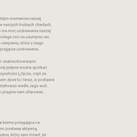
każdym momencie naszej
w naszych trudnych chwilach,
ia ma moc uzdrawiania naszej
polega ono na usunięciu ran,
ierpieniu, które z niego
rzyjęcie uzdrowienia..
nio zaabsorbowanymi
órej jedynie można spotkać
zyszłości („Ojcze, czyń ze
m życie tu i teraz, w postawie
ztałtować wedle Jego woli.
On pragnie nam ofiarować.
a bierna polegająca na
ono postawę aktywną,
ystus, który sam mówił, że