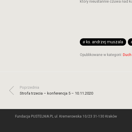
który nieustannie czuwa nad 
ks. andrzej muszala
Opublikowane w kategorii:
Duch 
Poprzednia
Strofa trzecia – konferencja 5 – 10.11.2020
Fundacja PUSTELNIA.PL ul. Kremerowska 10/23 31-130 Kraków