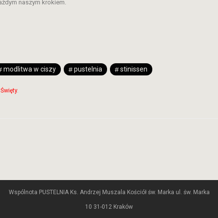
każdym naszym krokiem.
modlitwa w ciszy
pustelnia
stinissen
Święty
.
Wspólnota PUSTELNIA Ks. Andrzej Muszala Kościół św. Marka ul. św. Marka
10 31-012 Kraków