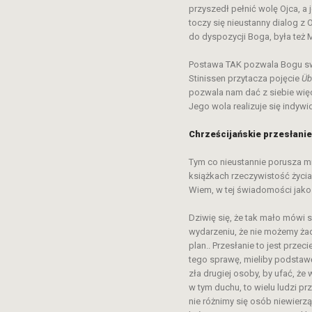
przyszedł pełnić wolę Ojca, a 
toczy się nieustanny dialog z
do dyspozycji Boga, była też M
Postawa TAK pozwala Bogu swob
Stinissen przytacza pojęcie
Üb
pozwala nam dać z siebie wię
Jego wola realizuje się indyw
Chrześcijańskie przesłanie
Tym co nieustannie porusza mn
książkach rzeczywistość życia z
Wiem, w tej świadomości jako 
Dziwię się, że tak mało mówi s
wydarzeniu, że nie możemy żad
plan.. Przesłanie to jest prze
tego sprawę, mieliby podstaw
zła drugiej osoby, by ufać, ż
w tym duchu, to wielu ludzi p
nie różnimy się osób niewierz