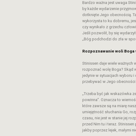
Bardzo ważna jest uwaga Stini
by każde wydarzenie przyjmowa
dotknięte Jego obecnością. Ta
wykorzysta to ku dobremu, jes
czy wynikało z grzechu człowi
Jeśli pozwolił, by się wydarzył
„Bóg podchodzi do zła w sposób
Rozpoznawanie woli Boga 
Stinissen daje wiele ważnych 
rozpoznać wolę Boga? Skąd wi
jedynie w sytuacjach wyboru i
przebywać w Jego obecności i 
„Trzeba być jak wskazówka zeg
powinna”. Oznacza to wierność
które zawsze są na miarę nasz
umiejętność słuchania Go, ro
czasu, nie jest w stanie jej r
przed Nim tu i teraz. Stinisse
jakby poprzez lejek, małymi n