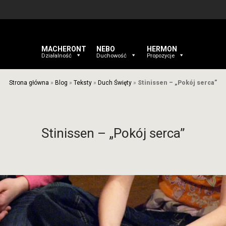
MACHERONT
NEBO
HERMON
Działalność
Duchowość
Propozycje
Strona główna
»
Blog
»
Teksty
»
Duch Święty
»
Stinissen – „Pokój serca”
Stinissen – „Pokój serca”