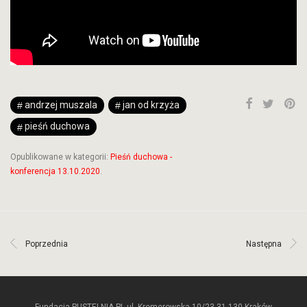
andrzej muszala
jan od krzyża
pieśń duchowa
Opublikowane w kategorii:
Pieśń duchowa -
konferencja 13.10.2020
.
Poprzednia
Następna