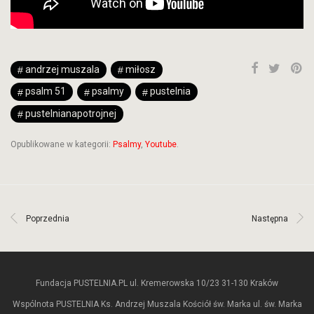
andrzej muszala
miłosz
psalm 51
psalmy
pustelnia
pustelnianapotrojnej
Opublikowane w kategorii:
Psalmy
,
Youtube
.
Poprzednia
Następna
Fundacja PUSTELNIA.PL ul. Kremerowska 10/23 31-130 Kraków
Wspólnota PUSTELNIA Ks. Andrzej Muszala Kościół św. Marka ul. św. Marka