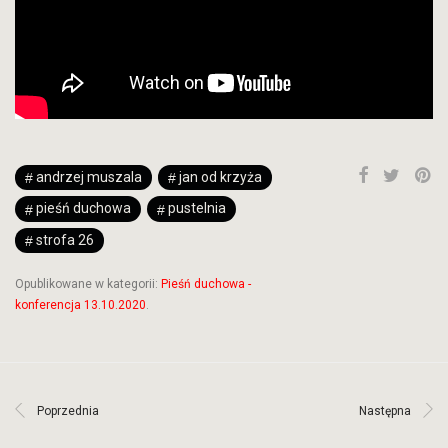
andrzej muszala
jan od krzyża
pieśń duchowa
pustelnia
strofa 26
Opublikowane w kategorii:
Pieśń duchowa -
konferencja 13.10.2020
.
Poprzednia
Następna