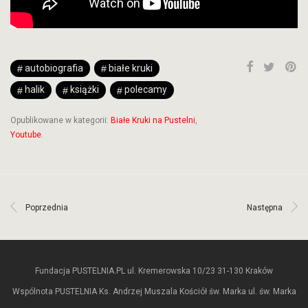
autobiografia
białe kruki
halik
książki
polecamy
Opublikowane w kategorii:
Białe Kruki na Pustelni
,
Youtube
.
Poprzednia
Następna
Fundacja PUSTELNIA.PL ul. Kremerowska 10/23 31-130 Kraków
Wspólnota PUSTELNIA Ks. Andrzej Muszala Kościół św. Marka ul. św. Marka