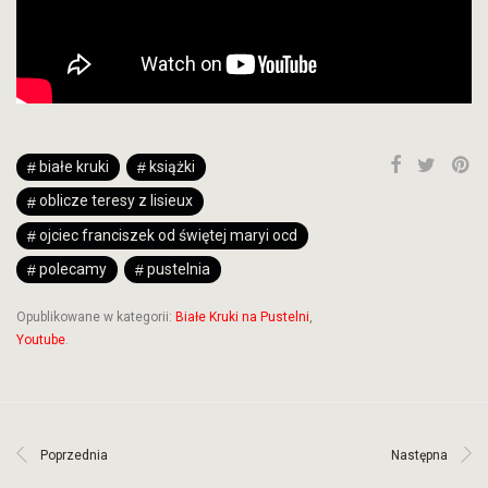
białe kruki
książki
oblicze teresy z lisieux
ojciec franciszek od świętej maryi ocd
polecamy
pustelnia
Opublikowane w kategorii:
Białe Kruki na Pustelni
,
Youtube
.
Poprzednia
Następna