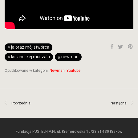
ja oraz mój stwórca
ks. andrzej muszala
newman
Opublikowane w kategorii:
Newman
,
Youtube
.
Poprzednia
Następna
Fundacja PUSTELNIA.PL ul. Kremerowska 10/23 31-130 Kraków