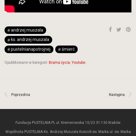
andrzej muszala
ks. andrzej muszala
pustelnianapotrojnej
śmierć
Opublikowane w kategorii:
Brama życia
,
Youtube
.
Poprzednia
Następna
Fundacja PUSTELNIA.PL ul. Kremerowska 10/23 31-130 Kraków
Wspólnota PUSTELNIA Ks. Andrzej Muszala Kościół św. Marka ul. św. Marka