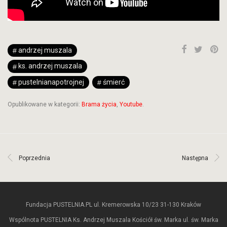
andrzej muszala
ks. andrzej muszala
pustelnianapotrojnej
śmierć
Opublikowane w kategorii:
Brama życia
,
Youtube
.
Poprzednia
Następna
Fundacja PUSTELNIA.PL ul. Kremerowska 10/23 31-130 Kraków
Wspólnota PUSTELNIA Ks. Andrzej Muszala Kościół św. Marka ul. św. Marka