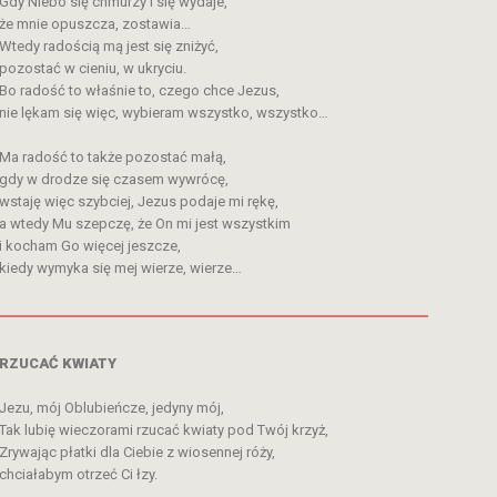
Gdy Niebo się chmurzy i się wydaje,
że mnie opuszcza, zostawia…
Wtedy radością mą jest się zniżyć,
pozostać w cieniu, w ukryciu.
Bo radość to właśnie to, czego chce Jezus,
nie lękam się więc, wybieram wszystko, wszystko…
Ma radość to także pozostać małą,
gdy w drodze się czasem wywrócę,
wstaję więc szybciej, Jezus podaje mi rękę,
a wtedy Mu szepczę, że On mi jest wszystkim
i kocham Go więcej jeszcze,
kiedy wymyka się mej wierze, wierze…
RZUCAĆ KWIATY
Jezu, mój Oblubieńcze, jedyny mój,
Tak lubię wieczorami rzucać kwiaty pod Twój krzyż,
Zrywając płatki dla Ciebie z wiosennej róży,
chciałabym otrzeć Ci łzy.