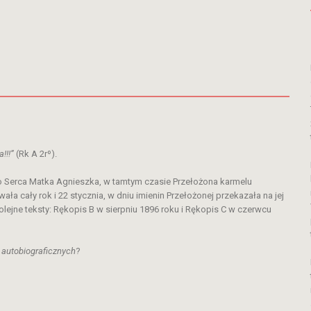
!!!”
(Rk A 2rº).
o Serca Matka Agnieszka, w tamtym czasie Przełożona karmelu
a cały rok i 22 stycznia, w dniu imienin Przełożonej przekazała na jej
olejne teksty: Rękopis B w sierpniu 1896 roku i Rękopis C w czerwcu
autobiograficznych
?