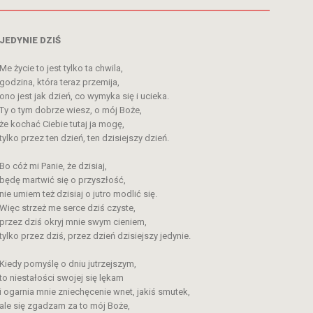
JEDYNIE DZIŚ
Me życie to jest tylko ta chwila,
godzina, która teraz przemija,
ono jest jak dzień, co wymyka się i ucieka.
Ty o tym dobrze wiesz, o mój Boże,
że kochać Ciebie tutaj ja mogę,
tylko przez ten dzień, ten dzisiejszy dzień.
Bo cóż mi Panie, że dzisiaj,
będę martwić się o przyszłość,
nie umiem też dzisiaj o jutro modlić się.
Więc strzeż me serce dziś czyste,
przez dziś okryj mnie swym cieniem,
tylko przez dziś, przez dzień dzisiejszy jedynie.
Kiedy pomyślę o dniu jutrzejszym,
to niestałości swojej się lękam
i ogarnia mnie zniechęcenie wnet, jakiś smutek,
ale się zgadzam za to mój Boże,