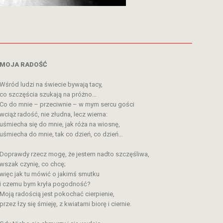
MOJA RADOŚĆ
Wśród ludzi na świecie bywają tacy,
co szczęścia szukają na próżno…
Co do mnie – przeciwnie – w mym sercu gości
wciąż radość, nie złudna, lecz wierna:
uśmiecha się do mnie, jak róża na wiosnę,
uśmiecha do mnie, tak co dzień, co dzień…
Doprawdy rzecz mogę, że jestem nadto szczęśliwa,
wszak czynię, co chcę;
więc jak tu mówić o jakimś smutku
i czemu bym kryła pogodność?
Moją radością jest pokochać cierpienie,
przez łzy się śmieję, z kwiatami biorę i ciernie.