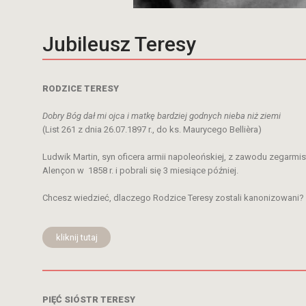
Jubileusz Teresy
RODZICE TERESY
Dobry Bóg dał mi ojca i matkę bardziej godnych nieba niż ziemi
(List 261 z dnia 26.07.1897 r., do ks. Maurycego Bellièra)
Ludwik Martin, syn oficera armii napoleońskiej, z zawodu zegarmis
Alençon w 1858 r. i pobrali się 3 miesiące później.
Chcesz wiedzieć, dlaczego Rodzice Teresy zostali kanonizowani?
kliknij tutaj
PIĘĆ SIÓSTR TERESY