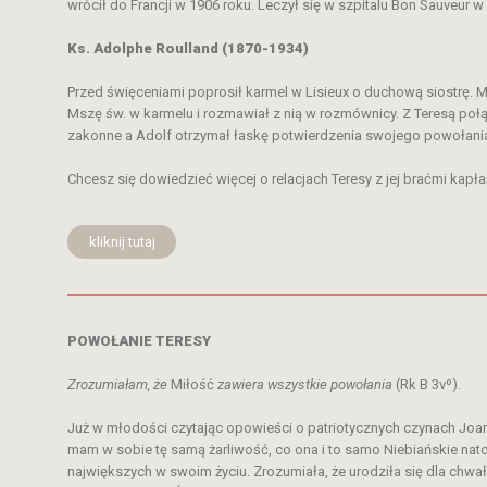
wrócił do Francji w 1906 roku. Leczył się w szpitalu Bon Sauveur 
Ks. Adolphe Roulland (1870-1934)
Przed święceniami poprosił karmel w Lisieux o duchową siostrę. 
Mszę św. w karmelu i rozmawiał z nią w rozmównicy. Z Teresą połąc
zakonne a Adolf otrzymał łaskę potwierdzenia swojego powołani
Chcesz się dowiedzieć więcej o relacjach Teresy z jej braćmi kapł
kliknij tutaj
POWOŁANIE TERESY
Zrozumiałam, że
Miłość
zawiera wszystkie powołania
(Rk B 3vº).
Już w młodości czytając opowieści o patriotycznych czynach Joann
mam w sobie tę samą żarliwość, co ona i to samo Niebiańskie nat
największych w swoim życiu. Zrozumiała, że urodziła się dla chwały