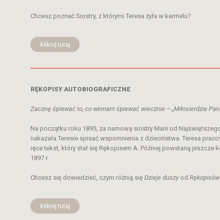
Chcesz poznać Siostry, z którymi Teresa żyła w karmelu?
kliknij tutaj
RĘKOPISY AUTOBIOGRAFICZNE
Zacznę śpiewać to, co winnam śpiewać wiecznie – „Miłosierdzie Pana
Na początku roku 1895, za namową siostry Marii od Najświętszeg
nakazała Teresie spisać wspomnienia z dzieciństwa. Teresa pracował
ręce tekst, który stał się Rękopisem A. Później powstaną jeszcze k
1897 r.
Chcesz się dowiedzieć, czym różnią się
Dzieje duszy
od
Rękopisów 
kliknij tutaj