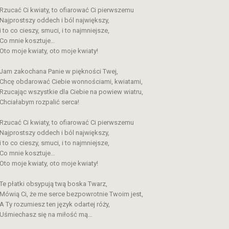
Rzucać Ci kwiaty, to ofiarować Ci pierwszemu
Najprostszy oddech i ból największy,
i to co cieszy, smuci, i to najmniejsze,
Co mnie kosztuje…
Oto moje kwiaty, oto moje kwiaty!
Jam zakochana Panie w piękności Twej,
Chcę obdarować Ciebie wonnościami, kwiatami,
Rzucając wszystkie dla Ciebie na powiew wiatru,
Chciałabym rozpalić serca!
Rzucać Ci kwiaty, to ofiarować Ci pierwszemu
Najprostszy oddech i ból największy,
i to co cieszy, smuci, i to najmniejsze,
Co mnie kosztuje…
Oto moje kwiaty, oto moje kwiaty!
Te płatki obsypują twą boska Twarz,
Mówią Ci, że me serce bezpowrotnie Twoim jest,
A Ty rozumiesz ten język odartej róży,
Uśmiechasz się na miłość mą…