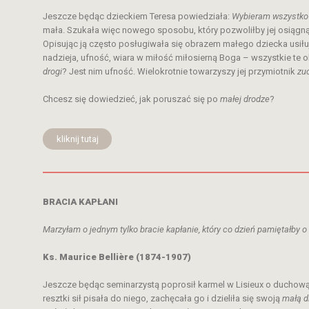
Jeszcze będąc dzieckiem Teresa powiedziała:
Wybieram wszystko
mała. Szukała więc nowego sposobu, który pozwoliłby jej osiągn
Opisując ją często posługiwała się obrazem małego dziecka usiłu
nadzieja, ufność, wiara w miłość miłosierną Boga – wszystkie te ok
drogi
? Jest nim ufność. Wielokrotnie towarzyszy jej przymiotnik
zu
Chcesz się dowiedzieć, jak poruszać się po
małej drodze
?
kliknij tutaj
BRACIA KAPŁANI
Marzyłam o jednym tylko bracie kapłanie, który co dzień pamiętałby o
Ks. Maurice Bellière (1874-1907)
Jeszcze będąc seminarzystą poprosił karmel w Lisieux o duchową 
resztki sił pisała do niego, zachęcała go i dzieliła się swoją
małą d