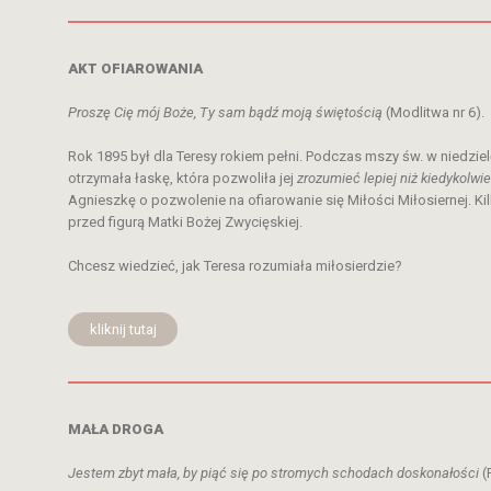
AKT OFIAROWANIA
Proszę Cię mój Boże, Ty sam bądź moją świętością
(Modlitwa nr 6).
Rok 1895 był dla Teresy rokiem pełni. Podczas mszy św. w niedzie
otrzymała łaskę, która pozwoliła jej
zrozumieć lepiej niż kiedykolwi
Agnieszkę o pozwolenie na ofiarowanie się Miłości Miłosiernej. Kil
przed figurą Matki Bożej Zwycięskiej.
Chcesz wiedzieć, jak Teresa rozumiała miłosierdzie?
kliknij tutaj
MAŁA DROGA
Jestem zbyt mała, by piąć się po stromych schodach doskonałości
(