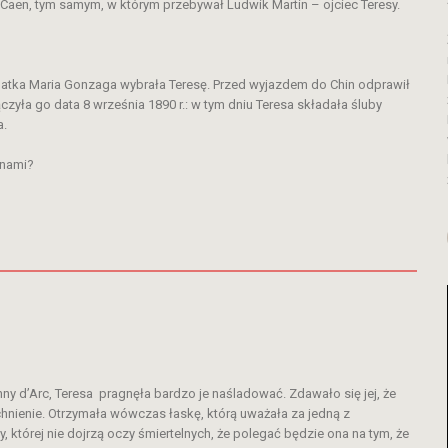
w Caen, tym samym, w którym przebywał Ludwik Martin – ojciec Teresy.
Matka Maria Gonzaga wybrała Teresę. Przed wyjazdem do Chin odprawił
zyła go data 8 września 1890 r.: w tym dniu Teresa składała śluby
a.
anami?
y d’Arc, Teresa pragnęła bardzo je naśladować. Zdawało się jej, że
chnienie. Otrzymała wówczas łaskę, którą uważała za jedną z
, której nie dojrzą oczy śmiertelnych, że polegać będzie ona na tym, że