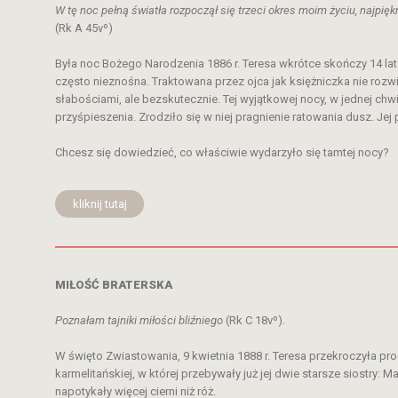
W tę noc pełną światła rozpoczął się trzeci okres moim życiu, najpięk
(Rk A 45vº)
Była noc Bożego Narodzenia 1886 r. Teresa wkrótce skończy 14 lat. 
często nieznośna. Traktowana przez ojca jak księżniczka nie rozwij
słabościami, ale bezskutecznie. Tej wyjątkowej nocy, w jednej chwil
przyśpieszenia. Zrodziło się w niej pragnienie ratowania dusz. Je
Chcesz się dowiedzieć, co właściwie wydarzyło się tamtej nocy?
kliknij tutaj
MIŁOŚĆ BRATERSKA
Poznałam tajniki miłości bliźniego
(Rk C 18vº).
W święto Zwiastowania, 9 kwietnia 1888 r. Teresa przekroczyła pr
karmelitańskiej, w której przebywały już jej dwie starsze siostry: Mar
napotykały więcej cierni niż róż.