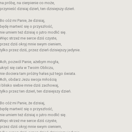
na próbę, na cierpienie co może,
przynieść dzisiaj dzień, ten dzisiejszy dzień.
Bo cóż mi Panie, że dzisiaj,
będę martwić się o przyszłość,
nie umiem też dzisiaj o jutro modlić się.
Więc strzeż me serce dziś czyste,
przez dziś okryj mnie swym cieniem,
tylko przez dziś, przez dzień dzisiejszy jedynie.
Ach, pozwól Panie, ażebym mogła,
ukryć się cała w Twoim Obliczu,
nie dociera tam próżny hałas już tego świata.
Ach, obdarz Jezu swoja miłością
i blisko siebie mnie dziś zachowaj,
tylko przez ten dzień, ten dzisiejszy dzień.
Bo cóż mi Panie, że dzisiaj,
będę martwić się o przyszłość,
nie umiem też dzisiaj o jutro modlić się.
Więc strzeż me serce dziś czyste,
przez dziś okryj mnie swym cieniem,