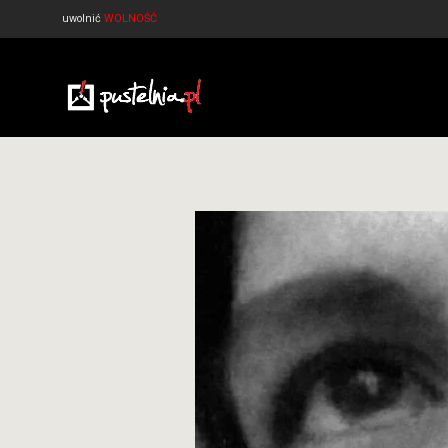
uwolnić
WOLNOŚĆ