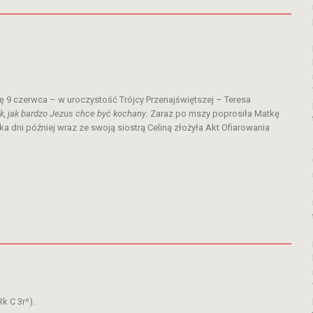
lę 9 czerwca – w uroczystość Trójcy Przenajświętszej – Teresa
ek, jak bardzo Jezus chce być kochany
. Zaraz po mszy poprosiła Matkę
ka dni później wraz ze swoją siostrą Celiną złożyła Akt Ofiarowania
Rk C 3rº).