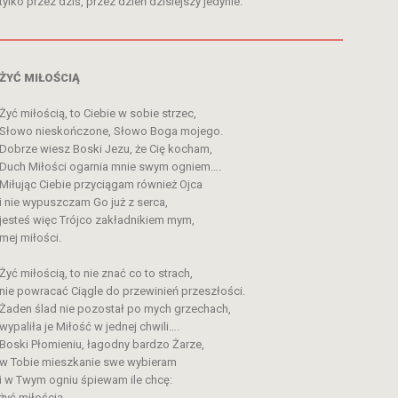
tylko przez dziś, przez dzień dzisiejszy jedynie.
ŻYĆ MIŁOŚCIĄ
Żyć miłością, to Ciebie w sobie strzec,
Słowo nieskończone, Słowo Boga mojego.
Dobrze wiesz Boski Jezu, że Cię kocham,
Duch Miłości ogarnia mnie swym ogniem….
Miłując Ciebie przyciągam również Ojca
i nie wypuszczam Go już z serca,
jesteś więc Trójco zakładnikiem mym,
mej miłości.
Żyć miłością, to nie znać co to strach,
nie powracać Ciągle do przewinień przeszłości.
Żaden ślad nie pozostał po mych grzechach,
wypaliła je Miłość w jednej chwili….
Boski Płomieniu, łagodny bardzo Żarze,
w Tobie mieszkanie swe wybieram
i w Twym ogniu śpiewam ile chcę:
żyć miłością.