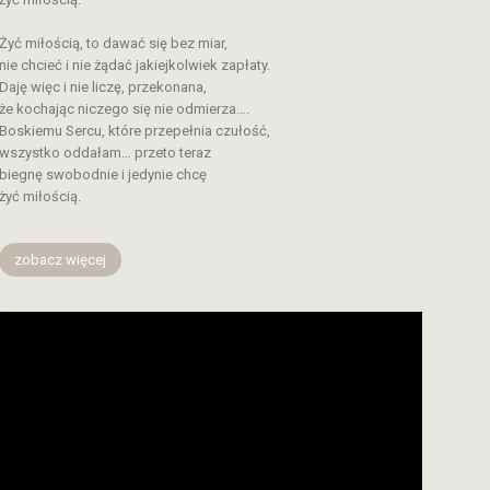
Żyć miłością, to dawać się bez miar,
nie chcieć i nie żądać jakiejkolwiek zapłaty.
Daję więc i nie liczę, przekonana,
że kochając niczego się nie odmierza….
Boskiemu Sercu, które przepełnia czułość,
wszystko oddałam… przeto teraz
biegnę swobodnie i jedynie chcę
żyć miłością.
zobacz więcej