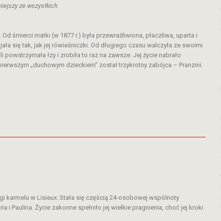
niejszy ze wszystkich
Od śmierci matki (w 1877 r.) była przewrażliwiona, płaczliwa, uparta i
ała się tak, jak jej rówieśniczki. Od długiego czasu walczyła ze swoimi
i powstrzymała łzy i zrobiła to raz na zawsze. Jej życie nabrało
j pierwszym „duchowym dzieckiem” został trzykrotny zabójca – Pranzini.
ogi karmelu w Lisieux. Stała się częścią 24-osobowej wspólnoty
ia i Paulina. Życie zakonne spełniło jej wielkie pragnienia, choć jej kroki