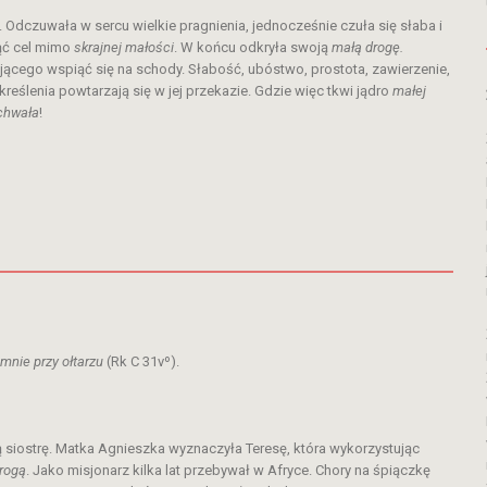
. Odczuwała w sercu wielkie pragnienia, jednocześnie czuła się słaba i
ąć cel mimo
skrajnej małości
. W końcu odkryła swoją
małą drogę.
jącego wspiąć się na schody. Słabość, ubóstwo, prostota, zawierzenie,
reślenia powtarzają się w jej przekazie. Gdzie więc tkwi jądro
małej
chwała
!
 mnie przy ołtarzu
(Rk C 31vº).
siostrę. Matka Agnieszka wyznaczyła Teresę, która wykorzystując
rogą
. Jako misjonarz kilka lat przebywał w Afryce. Chory na śpiączkę