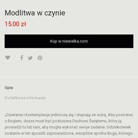
Modlitwa w czynie
15.00
zł
Kup w niewielka.com
Opis
Dodatkowe informacje
„Działanie i kontemplacja jednoczą się i stapiają ze sobą. Aby pozostać
z Bogiem, dusza musi być posłuszna Duchowi Świętemu, który ją
prowadzi tu lub tam, aby mogła wykonać swoje zadanie. Gdziekolwiek
zostanie w ten sposób zaprowadzona, wszędzie spotka Boga, którego