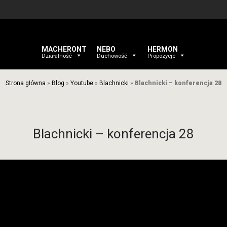
MACHERONT
NEBO
HERMON
Działalność
Duchowość
Propozycje
Strona główna
»
Blog
»
Youtube
»
Blachnicki
»
Blachnicki – konferencja 28
Blachnicki – konferencja 28