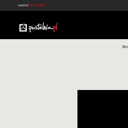
uwolnić
WOLNOŚĆ
Str