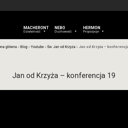
MACHERONT
NEBO
HERMON
Działalność
Duchowość
Propozycje
ona główna
»
Blog
»
Youtube
»
Św. Jan od Krzyża
»
Jan od Krzyża – konferencj
Jan od Krzyża – konferencja 19