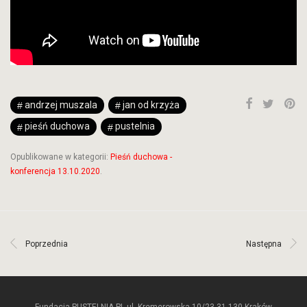
andrzej muszala
jan od krzyża
pieśń duchowa
pustelnia
Opublikowane w kategorii:
Pieśń duchowa -
konferencja 13.10.2020
.
Poprzednia
Następna