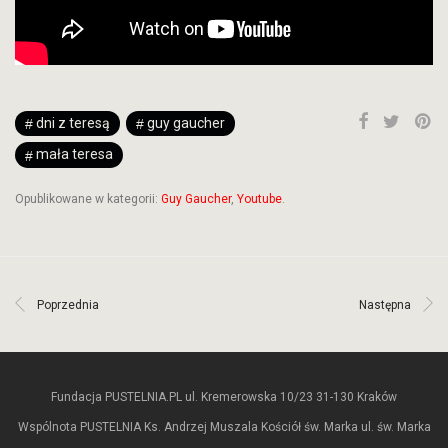
dni z teresą
guy gaucher
mała teresa
Opublikowane w kategorii:
Guy Gaucher
,
Youtube
.
Poprzednia
Następna
Fundacja PUSTELNIA.PL ul. Kremerowska 10/23 31-130 Kraków
Wspólnota PUSTELNIA Ks. Andrzej Muszala Kościół św. Marka ul. św. Marka