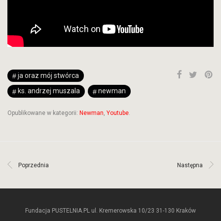
ja oraz mój stwórca
ks. andrzej muszala
newman
Opublikowane w kategorii:
Newman
,
Youtube
.
Poprzednia
Następna
Fundacja PUSTELNIA.PL ul. Kremerowska 10/23 31-130 Kraków