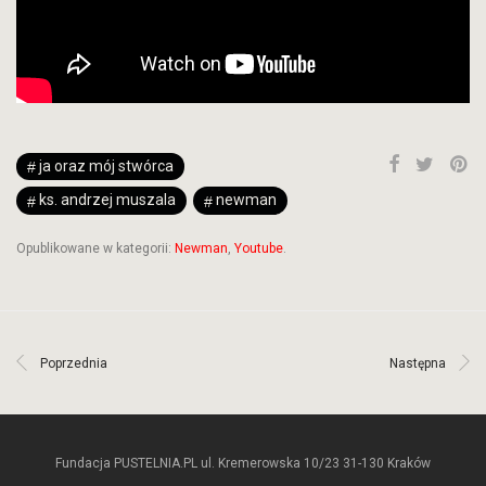
ja oraz mój stwórca
ks. andrzej muszala
newman
Opublikowane w kategorii:
Newman
,
Youtube
.
Poprzednia
Następna
Fundacja PUSTELNIA.PL ul. Kremerowska 10/23 31-130 Kraków