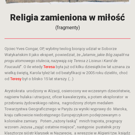
Religia zamieniona w miłość
(fragmenty)
Ojciec Yves Congar, OP, wybitny teolog biorący udział w Soborze
Watykańskim II jako ekspert, powiedział, że „
latarnie, jakie Bóg zapalił na
progu atomowego stulecia, nazywają się Teresa z Lisieux i Karol de
Foucauld
”. O ile wtedy
Teresa
była już od kilku dziesiątków lat uznana za
wielką świętą, Karola tyleż lat od beatyfikacji w 2005 roku dzieliło, choć
od
Teresy
był o blisko 15 lat starszy. (…)
Arystokrata urodzony w Alzacji, osierocony we wczesnym dzieciństwie,
najpierw hulaka i utracjusz, oficer kawalerzysta, a potem eksplorator w
przebraniu żydowskiego rabina, nagrodzony złotym medalem
Towarzystwa Geograficznego w Paryżu za wyniki wyprawy do Maroka,
kraju całkowicie niedostępnego Europejczykom podejrzewanym o
kolonialne zamiary. Potem „rażony łaską” mnich trapista, pragnący
wzorem Jezusa „zająć ostatnie miejsce”, następnie pustelnik przy
klasztorze sióstr klarysek w Nazarecie, a wreszcie w Algierii tzw. ksiądz