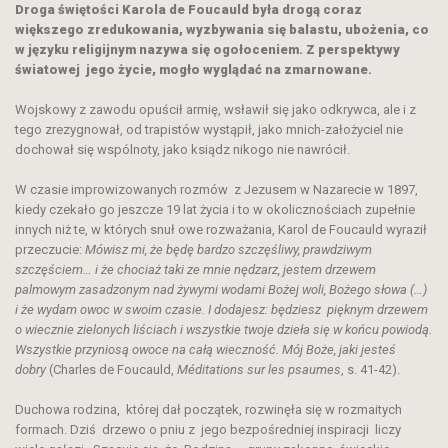
Droga świętości Karola de Foucauld była drogą coraz
większego zredukowania, wyzbywania się balastu, ubożenia, co
w języku religijnym nazywa się ogołoceniem. Z perspektywy
światowej jego życie, mogło wyglądać na zmarnowane.
Wojskowy z zawodu opuścił armię, wsławił się jako odkrywca, ale i z
tego zrezygnował, od trapistów wystąpił, jako mnich-założyciel nie
dochował się wspólnoty, jako ksiądz nikogo nie nawrócił.
W czasie improwizowanych rozmów z Jezusem w Nazarecie w 1897,
kiedy czekało go jeszcze 19 lat życia i to w okolicznościach zupełnie
innych niż te, w których snuł owe rozważania, Karol de Foucauld wyraził
przeczucie:
Mówisz mi, że będę bardzo szczęśliwy, prawdziwym
szczęściem… i że chociaż taki ze mnie nędzarz, jestem drzewem
palmowym zasadzonym nad żywymi wodami Bożej woli, Bożego słowa (…)
i że wydam owoc w swoim czasie. I dodajesz: będziesz pięknym drzewem
o wiecznie zielonych liściach i wszystkie twoje dzieła się w końcu powiodą.
Wszystkie przyniosą owoce na całą wieczność. Mój Boże, jaki jesteś
dobry
(Charles de Foucauld,
Méditations sur les psaumes
, s. 41-42).
Duchowa rodzina, której dał początek, rozwinęła się w rozmaitych
formach. Dziś drzewo o pniu z jego bezpośredniej inspiracji liczy