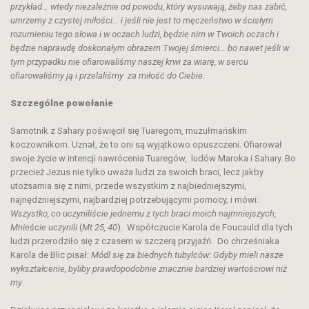
przykład… wtedy niezależnie od powodu, który wysuwają, żeby nas zabić,
umrzemy z czystej miłości… i jeśli nie jest to męczeństwo w ścisłym
rozumieniu tego słowa i w oczach ludzi, będzie nim w Twoich oczach i
będzie naprawdę doskonałym obrazem Twojej śmierci… bo nawet jeśli w
tym przypadku nie ofiarowaliśmy naszej krwi za wiarę, w sercu
ofiarowaliśmy ją i przelaliśmy za miłość do Ciebie
.
Szczególne powołanie
Samotnik z Sahary poświęcił się Tuaregom, muzułmańskim
koczownikom. Uznał, że to oni są wyjątkowo opuszczeni. Ofiarował
swoje życie w intencji nawrócenia Tuaregów, ludów Maroka i Sahary. Bo
przecież Jezus nie tylko uważa ludzi za swoich braci, lecz jakby
utożsamia się z nimi, przede wszystkim z najbiedniejszymi,
najnędzniejszymi, najbardziej potrzebującymi pomocy, i mówi:
Wszystko, co uczyniliście jednemu z tych braci moich najmniejszych,
Mnieście uczynili
(
Mt 25, 40
). Współczucie Karola de Foucauld dla tych
ludzi przerodziło się z czasem w szczerą przyjaźń. Do chrześniaka
Karola de Blic pisał:
Módl się za biednych tubylców: Gdyby mieli nasze
wykształcenie, byliby prawdopodobnie znacznie bardziej wartościowi niż
my
.