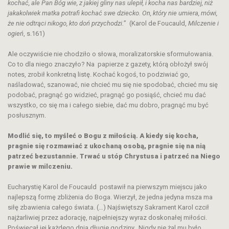
kochać, ale Pan Bóg wie, z jakiej gliny nas ulepił, i kocha nas bardziej, niż
jakakolwiek matka potrafi kochać swe dziecko. On, który nie umiera, mówi,
że nie odtrąci nikogo, kto doń przychodzi.
” (Karol de Foucauld,
Milczenie i
ogień
, s.161)
Ale oczywiście nie chodziło o słowa, moralizatorskie sformułowania.
Co to dla niego znaczyło? Na papierze z gazety, którą obłożył swój
notes, zrobił konkretną listę. Kochać kogoś, to podziwiać go,
naśladować, szanować, nie chcieć mu się nie spodobać, chcieć mu się
podobać, pragnąć go widzieć, pragnąć go posiąść, chcieć mu dać
wszystko, co się ma i całego siebie, dać mu dobro, pragnąć mu być
posłusznym.
Modlić się, to myśleć o Bogu z miłością. A kiedy się kocha,
pragnie się rozmawiać z ukochaną osobą, pragnie się na nią
patrzeć bezustannie. Trwać u stóp Chrystusa i patrzeć na Niego
prawie w milczeniu.
Eucharystię Karol de Foucauld postawił na pierwszym miejscu jako
najlepszą formę zbliżenia do Boga. Wierzył, że jedna jedyna msza ma
siłę zbawienia całego świata. (…) Najświętszy Sakrament Karol czcił
najżarliwiej przez adorację, najpełniejszy wyraz doskonałej miłości.
Poświęcał jej każdego dnia długie godziny. Nigdy nie żal mu było