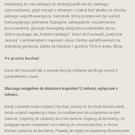
niezależny, bo nie należący do żadnej parafii ani do żadnego
zgromadzenia, gdyż marzył o własnym i czekał bez skutku na choćby
jednego współtowarzysza. Samotnik, który postanowił żyć wśród
berberyjskiego plemienia Tuaregów, saharyjskich muzułmanów
koczowników, głosząc Ewangelię wyłącznie przykładem życia i
dobrocią stając się „bratem każdego”. Karol de Foucauld „mały brat
Jezusa” z emblematem i napisem
Jesus Caritas
wyhaftowanym na
arabskiej gandurze, zabity na Saharze 1 grudnia 1916 w wieku 58 lat.
Po prostu kochać
Karol de Foucauld tak o swojej decyzji oddania się Bogu mówił z
perspektywy czasu:
Dlaczego wstąpiłem do klasztoru trapistów? Z miłości, wyłącznie z
miłości…
Kiedy człowiek może cierpieć i kochać, znaczy to, że może bardzo wiele,
może uczynić najwięcej z tego, co możliwe jest do uczynienia na tym
świecie. Czujemy, że cierpimy, lecz nie zawsze czujemy, że kochamy, i to
potęguje nasze cierpienie! Lecz wiemy, że chcemy kochać, a chcieć
kochać oznacza, że kochamy. Prawda, że nigdy nie będziemy dostatecznie