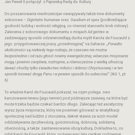
Jan Paweł II połączył z Papieską Radą ds. Kultury .
Do poszanowania niechrześcijan nawiązywały także inne dokumenty
soborowe –
Dignitatis humanae
oraz
Gaudium et spes
(podkreślające
godność ludzką i wolność religijną, co również stanowiło krok milowy).
Zalecenia z soborowego dokumentu o misjach
Ad gentes
w
zadziwiający sposób odzwierciedlają ducha myśli Karola de Foucauld z
jego przygotowawczej pracy „przedmisyjnej” na Saharze. „
Ponadto
okoliczności są niekiedy tego rodzaju, że czasowo nie można
bezpośrednio i od razu głosić nowiny ewangelicznej; wówczas misjonarze
mogą i powinni cierpliwie, roztropnie, a równocześnie z wielką ufnością
dawać choćby tylko świadectwo miłości i dobroci Chrystusowej i w ten
sposób torować drogę Panu i w pewien sposób Go uobecniać
”
(
AG 1, pt
6
).
To właśnie Karol de Foucauld pokazał, na czym polega owo
karczowanie terenu (jego termin) pod późniejsze zasiewy, na które być
może trzeba będzie czekać bardzo długo. Zalecając też ascetyczny
wyraz życia misjonarza, który nie powinien górować w stratyfikacji
społecznej nad ludźmi z otoczenia, dekret stawia za wzór model
oddziaływania życzliwością, gościnnością, dobrocią, solidarną
obecnością, a także zainteresowanie obcą kulturą. Dokładnie to, co
robił Karol de Foucauld, który poświęcając lata ciężkiej codziennej