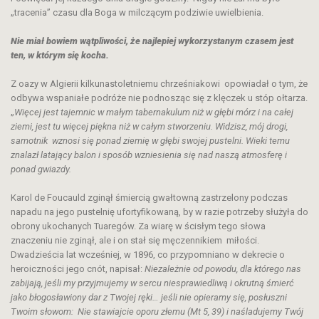
„tracenia” czasu dla Boga w milczącym podziwie uwielbienia.
Nie miał bowiem wątpliwości, że najlepiej wykorzystanym czasem jest
ten, w którym się kocha.
Z oazy w Algierii kilkunastoletniemu chrześniakowi opowiadał o tym, że
odbywa wspaniałe podróże nie podnosząc się z klęczek u stóp ołtarza.
„
Więcej jest tajemnic w małym tabernakulum niż w głębi mórz i na całej
ziemi, jest tu więcej piękna niż w całym stworzeniu. Widzisz, mój drogi,
samotnik wznosi się ponad ziemię w głębi swojej pustelni. Wieki temu
znalazł latający balon i sposób wzniesienia się nad naszą atmosferę i
ponad gwiazdy.
Karol de Foucauld zginął śmiercią gwałtowną zastrzelony podczas
napadu na jego pustelnię ufortyfikowaną, by w razie potrzeby służyła do
obrony ukochanych Tuaregów. Za wiarę w ścisłym tego słowa
znaczeniu nie zginął, ale i on stał się męczennikiem miłości.
Dwadzieścia lat wcześniej, w 1896, co przypomniano w dekrecie o
heroiczności jego cnót, napisał:
Niezależnie od powodu, dla którego nas
zabijają, jeśli my przyjmujemy w sercu niesprawiedliwą i okrutną śmierć
jako błogosławiony dar z Twojej ręki… jeśli nie opieramy się, posłuszni
Twoim słowom: Nie stawiajcie oporu złemu (Mt 5, 39) i naśladujemy Twój