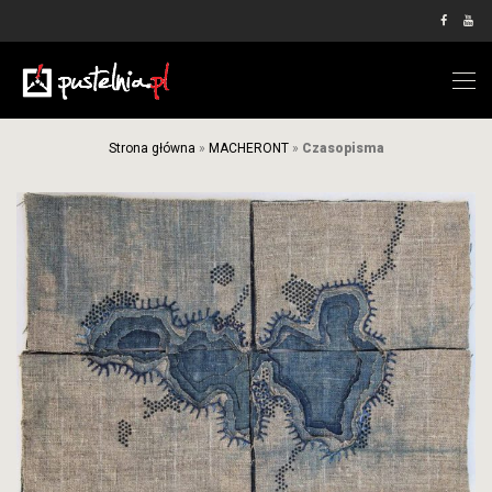
Strona główna
»
MACHERONT
»
Czasopisma