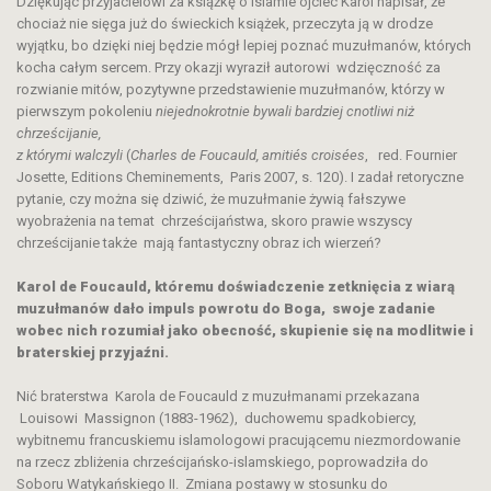
Dziękując przyjacielowi za książkę o islamie ojciec Karol napisał, że
chociaż nie sięga już do świeckich książek, przeczyta ją w drodze
wyjątku, bo dzięki niej będzie mógł lepiej poznać muzułmanów, których
kocha całym sercem. Przy okazji wyraził autorowi wdzięczność za
rozwianie mitów, pozytywne przedstawienie muzułmanów, którzy w
pierwszym pokoleniu
niejednokrotnie bywali bardziej cnotliwi niż
chrześcijanie,
z którymi walczyli
(
Charles de Foucauld, amitiés croisées
, red. Fournier
Josette, Editions Cheminements, Paris 2007, s. 120). I zadał retoryczne
pytanie, czy można się dziwić, że muzułmanie żywią fałszywe
wyobrażenia na temat chrześcijaństwa, skoro prawie wszyscy
chrześcijanie także mają fantastyczny obraz ich wierzeń?
Karol de Foucauld
, któremu doświadczenie zetknięcia z wiarą
muzułmanów dało impuls powrotu do Boga, swoje zadanie
wobec nich
rozumiał jako obecność, skupienie się na modlitwie i
braterskiej przyjaźni.
Nić braterstwa Karola de Foucauld z muzułmanami przekazana
Louisowi Massignon (1883-1962), duchowemu spadkobiercy,
wybitnemu francuskiemu islamologowi pracującemu niezmordowanie
na rzecz zbliżenia chrześcijańsko-islamskiego, poprowadziła do
Soboru Watykańskiego II. Zmiana postawy w stosunku do