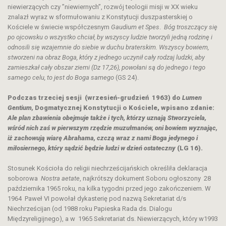
niewierzących czy ”niewiernych”, rozwój teologii misji w XX wieku
znalazł wyraz w sformułowaniu z Konstytucji duszpasterskiej o
Kościele w świecie współczesnym
Gaudium et Spes
.
Bóg troszczący się
po ojcowsku o wszystko chciał, by wszyscy ludzie tworzyli jedną rodzinę i
odnosili się wzajemnie do siebie w duchu braterskim. Wszyscy bowiem,
stworzeni na obraz Boga, który z jednego uczynił cały rodzaj ludzki, aby
zamieszkał cały obszar ziemi (Dz 17,26), powołani są do jednego i tego
samego celu, to jest do Boga samego
(GS 24).
Podczas trzeciej sesji (wrzesień-grudzień 1963) do
Lumen
Gentium,
Dogmatycznej Konstytucji o Kościele, wpisano zdanie:
Ale plan zbawienia obejmuje także i tych, którzy uznają Stworzyciela,
wśród nich zaś w pierwszym rzędzie muzułmanów, oni bowiem wyznając,
iż zachowują wiarę Abrahama, czczą wraz z nami Boga jedynego i
miłosiernego, który sądzić będzie ludzi w dzień ostateczny
(LG 16).
Stosunek Kościoła do religii niechrześcijańskich określiła deklaracja
soborowa
Nostra aetate
, najkrótszy dokument Soboru ogłoszony 28
października 1965 roku, na kilka tygodni przed jego zakończeniem. W
1964 Paweł VI powołał dykasterię pod nazwą Sekretariat d/s
Niechrześcijan (od 1988 roku Papieska Rada ds. Dialogu
Międzyreligijnego), a w 1965 Sekretariat ds. Niewierzących, który w1993