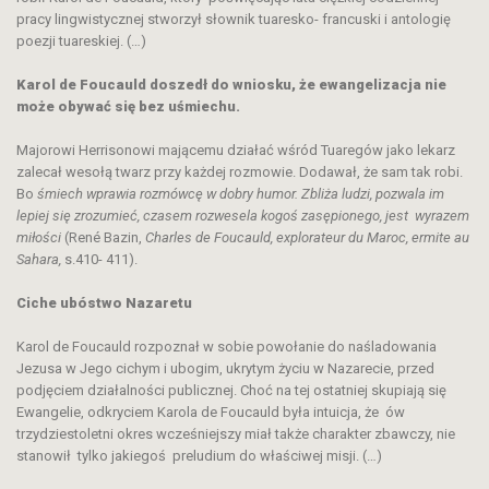
pracy lingwistycznej stworzył słownik tuaresko- francuski i antologię
poezji tuareskiej. (…)
Karol de Foucauld doszedł do wniosku, że ewangelizacja nie
może obywać się bez uśmiechu.
Majorowi Herrisonowi mającemu działać wśród Tuaregów jako lekarz
zalecał wesołą twarz przy każdej rozmowie. Dodawał, że sam tak robi.
Bo
śmiech wprawia rozmówcę w dobry humor. Zbliża ludzi, pozwala im
lepiej się zrozumieć, czasem rozwesela kogoś zasępionego, jest wyrazem
miłości
(René Bazin,
Charles de Foucauld, explorateur du Maroc, ermite au
Sahara,
s.410- 411).
Ciche ubóstwo Nazaretu
Karol de Foucauld rozpoznał w sobie powołanie do naśladowania
Jezusa w Jego cichym i ubogim, ukrytym życiu w Nazarecie, przed
podjęciem działalności publicznej. Choć na tej ostatniej skupiają się
Ewangelie, odkryciem Karola de Foucauld była intuicja, że ów
trzydziestoletni okres wcześniejszy miał także charakter zbawczy, nie
stanowił tylko jakiegoś preludium do właściwej misji. (…)