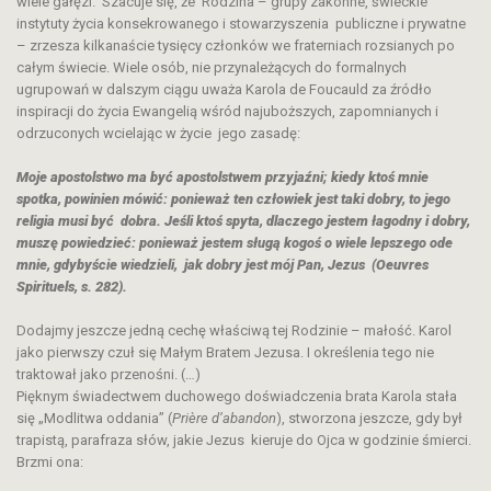
wiele gałęzi. Szacuje się, że Rodzina – grupy zakonne, świeckie
instytuty życia konsekrowanego i stowarzyszenia publiczne i prywatne
– zrzesza kilkanaście tysięcy członków we fraterniach rozsianych po
całym świecie. Wiele osób, nie przynależących do formalnych
ugrupowań w dalszym ciągu uważa Karola de Foucauld za źródło
inspiracji do życia Ewangelią wśród najuboższych, zapomnianych i
odrzuconych wcielając w życie jego zasadę:
Moje apostolstwo ma być apostolstwem przyjaźni; kiedy ktoś mnie
spotka, powinien mówić: ponieważ ten człowiek jest taki dobry, to jego
religia musi być
dobra. Jeśli ktoś spyta, dlaczego jestem łagodny i dobry,
muszę powiedzieć: ponieważ jestem sługą kogoś o wiele lepszego ode
mnie, gdybyście wiedzieli, jak dobry jest mój Pan, Jezus (Oeuvres
Spirituels, s. 282).
Dodajmy jeszcze jedną cechę właściwą tej Rodzinie – małość. Karol
jako pierwszy czuł się Małym Bratem Jezusa. I określenia tego nie
traktował jako przenośni. (…)
Pięknym świadectwem duchowego doświadczenia brata Karola stała
się „Modlitwa oddania” (
Pri
ère d’abandon
), stworzona jeszcze, gdy był
trapistą, parafraza słów, jakie Jezus kieruje do Ojca w godzinie śmierci.
Brzmi ona: