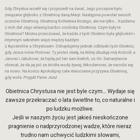
Gdy Chrystus wcielił się i przyszedł na świat, Jego poczęcie było
związane głęboko z Obietnicą daną Maryi. Następnie powołał swoich
uczniów Obietnicą. Obietnicą Królestwa Bożego, ale nie tylko… Każdemu
z nich dał Jego własną bardzo osobistą Obietnicę. Czym były te
Obietnice? Można przeczuwać, że każda z tych Obietnic była głębokim i
intymnym sekretem więzi między każdym
z Apostołów a Chrystusem. Odnajdujemy jednak odblaski tych Obietnic,
gdy Jezus mówi Piotrowi:
Ty jesteś skałą, na której zbuduję mój Kościół
, a
Janowi i Jakubowi, że będą pić ten sam kielich, co On. Samarytance
obiecał, że da jej pić ze źródła wody żywej, Nikodemowi, że narodzi się
na nowo. Na końcu Apokalipsy całe stworzenie przyzywa Obietnicę,
gdy woła:
Przyjdź Panie Jezu
!
Obietnica Chrystusa nie jest byle czym… Wydaje się
zawsze przekraczać o lata świetlne to, co naturalne i
po ludzku możliwe.
Jeśli w naszym życiu jest jakieś nieskończone
pragnienie o nadprzyrodzonej wadze, które nieraz
trudno nam uchwycić ludzkimi słowami,