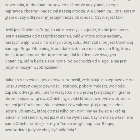
powołania, trudno nam odpowiedzieć sobie na pytanie, czego
naprawdę chcemy i nadać cel naszej drodze. Ale Obietnica… ona jest i w
głębi duszy odkrywamy jej tajemniczą obecność. Czy nie jest tak?
Jeśli jest Obietnicą Boga, to nie możemy jej zgubić, bo nie jest nasza,
jest niezależna od naszych rozeznań, celów, które sobie nadamy,
naszych wątpliwości na różnych drogach… Jest stała, bo jest Obietnicą
samego Boga. Obietnicą, którą dał każdemu z nas ten sam Bóg, który
dał ją Abrahamowi, dał Apostołom, dał każdemu ze świętych.
Obietnicą, która będzie spełniona, bo pochodzi od Niego, a nie jest
jedynie naszym wyobrażeniem.
Jakie to szczęście, gdy człowiek pomyśli, że brakuje mu wprawdzie po
ludzku wszystkiego: pewności, stałości, pokory, miłości, wolności,
zapału, odwagi, etc… ale to wszystko ani o jedną tysięczną miligrama
nie zmniejsza wagi owej Obietnicy, dzięki której może żyć swobodnie,
bo jest już Spełniona. Nie zmienia też wcale wagi tej drugiej jednej
jedynej Obietnicy, którą dostał tylko on i nikt inny na świecie i której
istnienia nikt i nic nie jest już w stanie wymazać. Czy to nie są właśnie te
same Obietnice, dzięki którym Teresa mogła napisać: Biegnę
swobodnie i jedynie chcę żyć Miłością?