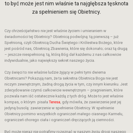
to być może jest nim właśnie ta najgłębsza tęsknota
za spełnieniem się Obietnicy.
Czy chrześcijaństwo nie jest właśnie życiem i umieraniem w
świadomości tej Obietnicy? Obietnicą podwójną: tą pierwszą – już
Spełnioną, czyli Obietnicą Ducha Świętego i Królestwa Bożego, które
jest pośród nas, Obietnicą Zbawienia, które się dokonało; oraz tą drugą
– jeszcze niespełnioną: tą, którą Bóg dał każdemu z nas całkowicie
indywidualnie, jako największy sekret naszego życia.
Czy święci to nie właśnie ludzie żyjący w pełni tymi dwiema
Obietnicami? Pokazują nam, że ta sekretna Obietnica Boga nie jest
niczym zewnętrznym, żadną drogą życia w tym, czy innym kierunku. Jest
zdecydowanie czymś całkowicie wewnętrznym – pragnieniem, które
pozwala nam iść ostatecznie każdą z tych dróg. Może to jest właśnie
kompas, o którym pisała
Teresa
, gdy mówiła, że zawierzenie jest jej
jedyną busolą: zawierzenie w spełnienie Obietnicy. W spełnienie
Obietnicy pomimo wszystkich ograniczeń małego ciasnego Karmelu,
ograniczeń chorego ciała i ograniczeń dręczących ją ciemności.
Być może nieraz nie potrafimy rozeznać w naszym życiu drogi naszego