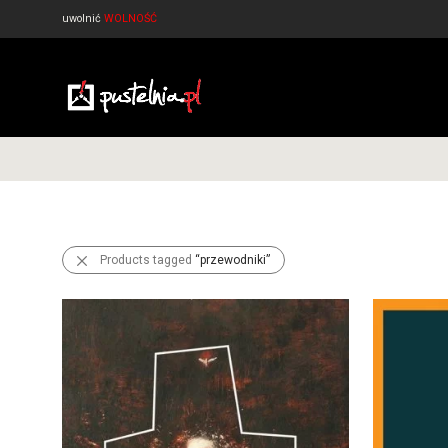
uwolnić
WOLNOŚĆ
Products tagged
“przewodniki”