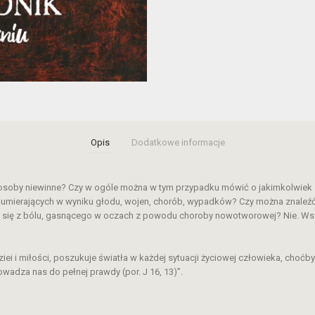
Opis
Dodatkowe informacje
zez osoby niewinne? Czy w ogóle można w tym przypadku mówić o jakimkolwie
 umierających w wyniku głodu, wojen, chorób, wypadków? Czy można znaleźć j
o się z bólu, gasnącego w oczach z powodu choroby nowotworowej? Nie. Wszelk
ziei i miłości, poszukuje światła w każdej sytuacji życiowej człowieka, choćby
wadza nas do pełnej prawdy (por. J 16, 13)”.