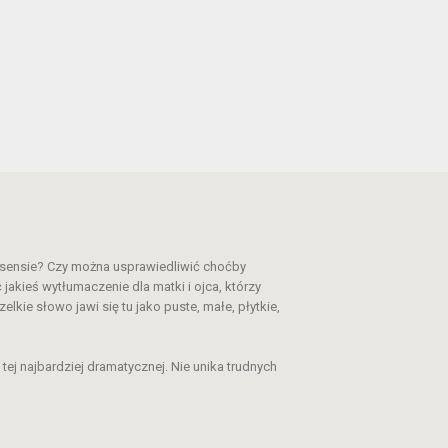
k sensie? Czy można usprawiedliwić choćby
akieś wytłumaczenie dla matki i ojca, którzy
ie słowo jawi się tu jako puste, małe, płytkie,
 tej najbardziej dramatycznej. Nie unika trudnych