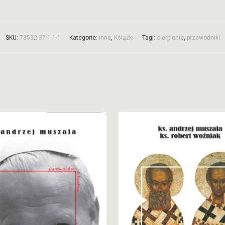
SKU:
73532-37-1-1-1
Kategorie:
inne
,
Książki
Tagi:
cierpienie
,
przewodniki