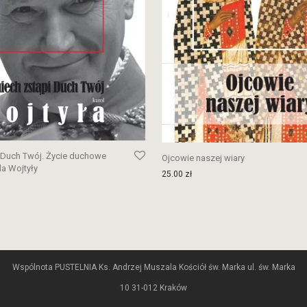
 Duch Twój. Życie duchowe
Ojcowie naszej wiary
a Wojtyły
25.00
zł
Wspólnota PUSTELNIA Ks. Andrzej Muszala Kościół św. Marka ul. św. Marka
10 31-012 Kraków