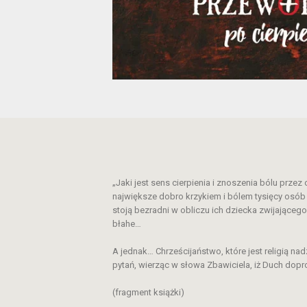
„Jaki jest sens cierpienia i znoszenia bólu pr
największe dobro krzykiem i bólem tysięcy osób
stoją bezradni w obliczu ich dziecka zwijająceg
błahe…
A jednak… Chrześcijaństwo, które jest religią nad
pytań, wierząc w słowa Zbawiciela, iż Duch dopro
(fragment książki)