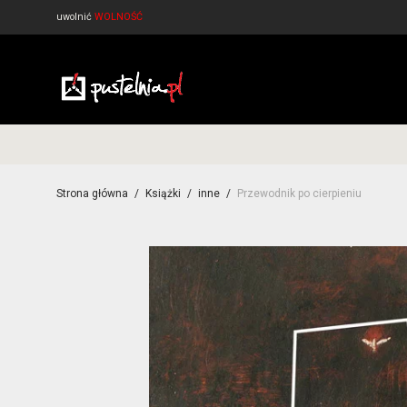
uwolnić
WOLNOŚĆ
Strona główna
/
Książki
/
inne
/
Przewodnik po cierpieniu