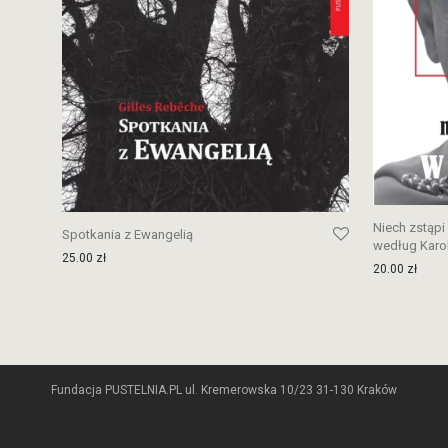
Niech zstąpi
Spotkania z Ewangelią
według Karol
25.00
zł
20.00
zł
Fundacja PUSTELNIA.PL ul. Kremerowska 10/23 31-130 Kraków