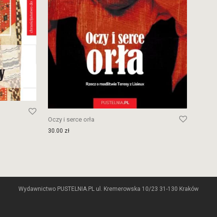
Oczy i serce orła
30.00
zł
Wydawnictwo PUSTELNIA.PL ul. Kremerowska 10/23 31-130 Kraków