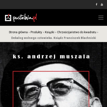
Strona główna
»
Produkty
»
Książki
»
Chrześcijaństwo do kwadratu
»
Dekalog wolnego człowieka. Ksiądz Franciszek Blachnicki