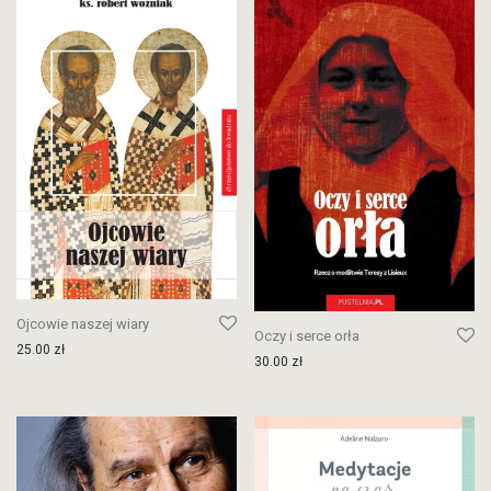
Ojcowie naszej wiary
Oczy i serce orła
25.00
zł
30.00
zł