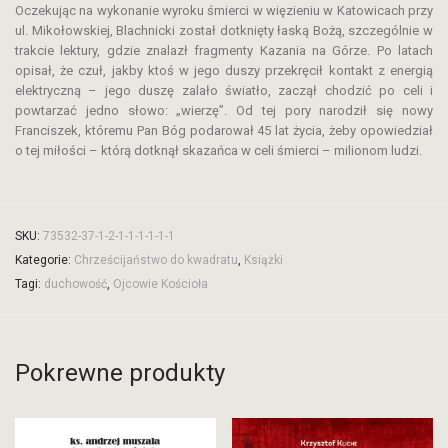
Oczekując na wykonanie wyroku śmierci w więzieniu w Katowicach przy
ul. Mikołowskiej, Blachnicki
został dotknięty łaską Bożą, szczególnie w
trakcie lektury, gdzie znalazł fragmenty Kazania na Górze. Po latach
opisał, że czuł, jakby ktoś w jego duszy przekręcił kontakt z energią
elektryczną – jego duszę zalało światło, zaczął chodzić po celi i
powtarzać jedno słowo: „wierzę”. Od tej pory narodził się nowy
Franciszek, któremu Pan Bóg podarował 45 lat życia, żeby opowiedział
o tej miłości – którą dotknął skazańca w celi śmierci – milionom ludzi.
SKU:
73532-37-1-2-1-1-1-1-1-1
Kategorie:
Chrześcijaństwo do kwadratu
,
Książki
Tagi:
duchowość
,
Ojcowie Kościoła
Pokrewne produkty