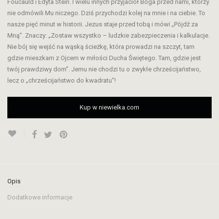
Foucauld i Edyta Stein. I wielu innych przyjaciół Boga przed nami, którzy
nie odmówili Mu niczego. Dziś przychodzi kolej na mnie i na ciebie. To
nasze pięć minut w historii. Jezus staje przed tobą i mówi „Pójdź za
Mną”. Znaczy: „Zostaw wszystko – ludzkie zabezpieczenia i kalkulacje.
Nie bój się wejść na wąską ścieżkę, która prowadzi na szczyt, tam
gdzie mieszkam z Ojcem w miłości Ducha Świętego. Tam, gdzie jest
twój prawdziwy dom”. Jemu nie chodzi tu o zwykłe chrześcijaństwo,
lecz o „chrześcijaństwo do kwadratu”!
Kup w niewielka.com
Opis
Dodatkowe informacje