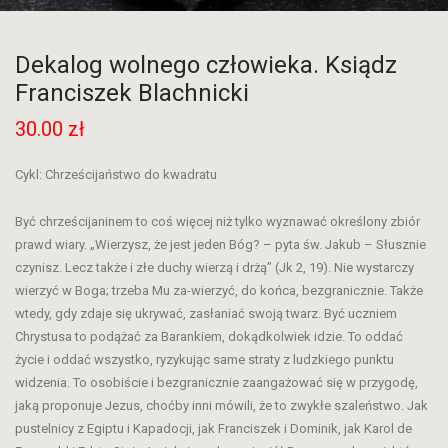
Dekalog wolnego człowieka. Ksiądz
Franciszek Blachnicki
30.00
zł
Cykl: Chrześcijaństwo do kwadratu
Być chrześcijaninem to coś więcej niż tylko wyznawać określony zbiór
prawd wiary. „Wierzysz, że jest jeden Bóg? – pyta św. Jakub – Słusznie
czynisz. Lecz także i złe duchy wierzą i drżą” (Jk 2, 19). Nie wystarczy
wierzyć w Boga; trzeba Mu za-wierzyć, do końca, bezgranicznie. Także
wtedy, gdy zdaje się ukrywać, zasłaniać swoją twarz. Być uczniem
Chrystusa to podążać za Barankiem, dokądkolwiek idzie. To oddać
życie i oddać wszystko, ryzykując same straty z ludzkiego punktu
widzenia. To osobiście i bezgranicznie zaangażować się w przygodę,
jaką proponuje Jezus, choćby inni mówili, że to zwykłe szaleństwo. Jak
pustelnicy z Egiptu i Kapadocji, jak Franciszek i Dominik, jak Karol de