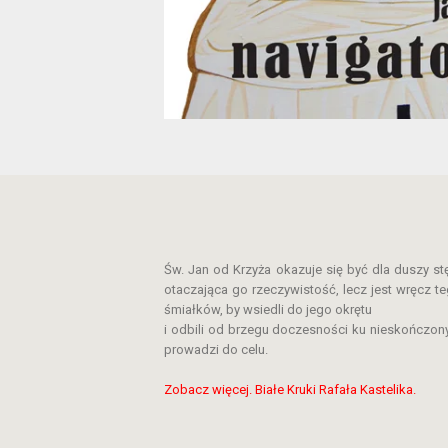
Św. Jan od Krzyża okazuje się być dla duszy s
otaczająca go rzeczywistość, lecz jest wręcz 
śmiałków, by wsiedli do jego okrętu
i odbili od brzegu doczesności ku nieskończony
prowadzi do celu.
Zobacz więcej. Białe Kruki Rafała Kastelika.