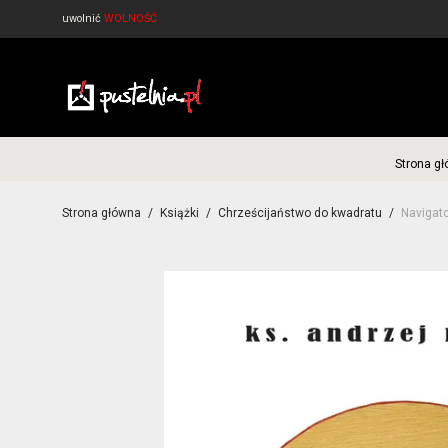
uwolnić
WOLNOŚĆ
Strona g
Strona główna
/
Książki
/
Chrześcijaństwo do kwadratu
/
Navigato