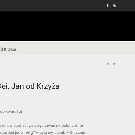
od Krzyża
ei. Jan od Krzyża
 do kwadratu
o coś więcej niż tylko wyznawać określony zbiór
z, że jest jeden Bóg? – pyta św. Jakub – Słusznie