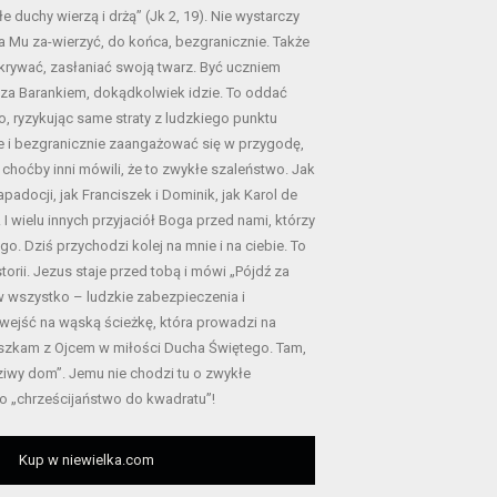
łe duchy wierzą i drżą” (Jk 2, 19). Nie wystarczy
a Mu za-wierzyć, do końca, bezgranicznie. Także
ukrywać, zasłaniać swoją twarz. Być uczniem
 za Barankiem, dokądkolwiek idzie. To oddać
o, ryzykując same straty z ludzkiego punktu
e i bezgranicznie zaangażować się w przygodę,
 choćby inni mówili, że to zwykłe szaleństwo. Jak
apadocji, jak Franciszek i Dominik, jak Karol de
. I wielu innych przyjaciół Boga przed nami, którzy
o. Dziś przychodzi kolej na mnie i na ciebie. To
torii. Jezus staje przed tobą i mówi „Pójdź za
 wszystko – ludzkie zabezpieczenia i
ę wejść na wąską ścieżkę, która prowadzi na
eszkam z Ojcem w miłości Ducha Świętego. Tam,
ziwy dom”. Jemu nie chodzi tu o zwykłe
 o „chrześcijaństwo do kwadratu”!
Kup w niewielka.com