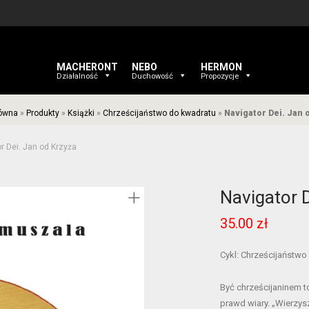
MACHERONT
NEBO
HERMON
Działalność
Duchowość
Propozycje
łówna
»
Produkty
»
Książki
»
Chrześcijaństwo do kwadratu
»
Navigator Dei. Jan 
r Dei. Jan od Krzyża
Navigator D
35.00
zł
Cykl: Chrześcijaństwo
Być chrześcijaninem t
prawd wiary. „Wierzys