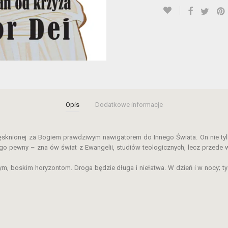
Opis
Dodatkowe informacje
tęsknionej za Bogiem prawdziwym nawigatorem do Innego Świata. On nie tylk
tego pewny – zna ów świat z Ewangelii, studiów teologicznych, lecz przed
m, boskim horyzontom. Droga będzie długa i niełatwa. W dzień i w nocy; tyc