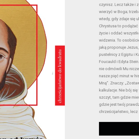
czynisz. Lecz także i z
wierzyć w Boga; trzeb
wtedy, gdy zdaje się 
Chrystusa to podążać
życie i oddać wszystk
widzenia. To osobiści
jaką proponuje Jezus,
pustelnicy z Egiptu i K
Foucauld i Edyta Stein
nie odmówili Mu niczeg
nasze pięć minut w his
Mną”. Znaczy: „Zostaw
kalkulacje. Nie bój si
szczyt, tam gdzie mi
gdzie jest twój prawd
chrześcijaństwo, lecz