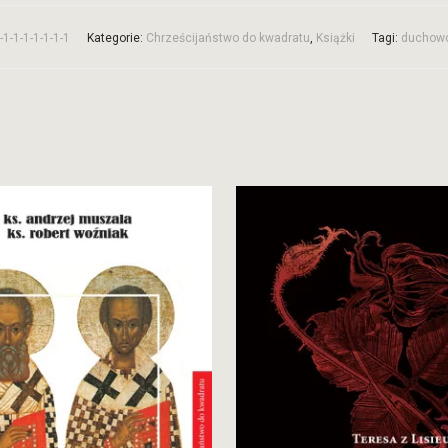
1-1-1-1-1-1-1
Kategorie:
Chrześcijaństwo do kwadratu
,
Książki
Tagi:
duchow