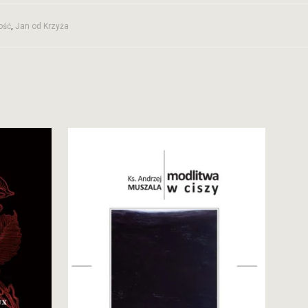
ość
,
Jan od Krzyża