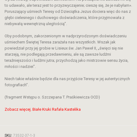
to udawało, ale teraz jest to przyzwyczajenie; cieszę się, że je nabyłam».
Poruszający uśmiech Teresy od Dzieciątka Jezus dociera więc do nas z
głębi cielesnego i duchowego doświadczenia, które przyjmowała z
niebywałą wewnętrzną uległością”.
Oby podobnym, zakorzenionym w nadprzyrodzonym doświadczeniu
uśmiechem Świętej Teresa zarażała nas wszystkich. Wszak jak
powiedział przy jej grobie w Lisieux św. Jan Paweł II, „święci się nie
starzeją, nie podlegają przedawnieniu, ale są zawsze ludźmi
teraźniejszości i ludźmi jutra; przychodzą jako mistrzowie sensu życia,
miłości i nadziei”.
Niech takie właśnie będzie dla nas przyjście Teresy w jej autentycznych
fotografiach”.
(fragment Wstępu o. Szczepana T. Praśkiewicza OCD)
Zobacz więcej. Białe Kruki Rafała Kastelika
SKU:
73532-37-1-3