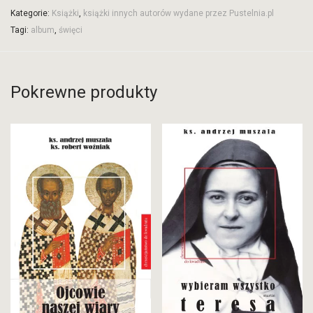
Kategorie:
Książki
,
książki innych autorów wydane przez Pustelnia.pl
Tagi:
album
,
święci
Pokrewne produkty