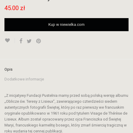
45.00
zł
Kup w niewielka.com
Opis
Dodatkowe informacje
„Z inicjatywy Fundacji Pustelnia mamy przed sobą polską wersję albumu
„Oblicze św. Teresy z Lisieux”, zawierającego czterdzieści siedem
autentycznych fotografii Świętej, który po raz pierwszy we francuskim
oryginale opublikowano w 1961 roku pod tytułem Visage de Thérèse de
Lisieux. Album został opracowany przez ojca Franciszka od Świętej
Maryi, francuskiego karmelitę bosego, który zmarł śmiercią tragiczną w
roku wydania tej cennej publikacji.