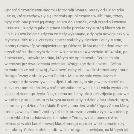
Spośród czterdziestu siedmiu fotografii Świętej Teresy od Dzieciątka
Jezus, które zachowały się i zostały upublicznione w albumie, cztery
były zrobione przed jej wstąpieniem do karmelu, czyli przed 9 kwietnia
1888 roku, kiedy to jako piętnastolatka przekroczyła próg klasztoru w
Lisieux. Dwa kolejne zdjęcia zostały wykonane, gdy była nowicjuszką, w
styczniu 1889 roku. Wszystkie pozostałe były dziełem Celiny Martin,
siostry Genowefy od Najświętszego Oblicza, która idąc śladem swoich
trzech sióstr, dołączyła do nich w klasztorze 14 września 1894 roku, po
śmierci taty, Ludwika Martina, którym się opiekowała. Teresa miała
wtenczas już dwadzieścia jeden lat. Wstępując do klasztoru, Celina
przyniosła ze sobą swój „światowy” nabytek – wielkoformatowy aparat
fotograficzny z obiektywem Darlota. Miała też całe wyposażenie
niezbędne do wywoływania zdjęć. I tak zaczęło się „uwiecznianie” na
kliszach karmelitańskiej wspólnoty zakonnej w Lisieux i wielu wydarzeń
z jej codziennego życia. Dzięki temu możemy obejrzeć zdjęcia grupowe
wspólnoty pozującej przy krzyżu na centralnym dziedzińcu klasztornym,
na bocznym dziedzińcu Matki Bożej z Lourdes, wokół figury Serca Maryi
i inne. „Uwiecznione” zostały też niektóre wydarzenia z życia wspólnoty,
na przykład przedstawienie teatralne z Teresą w roli Joanny d’Arc,
rekreacja w alei kasztanowej klasztornego ogrodu, wielkie pranie czy
sianokosy. Celina zrobiła nadto wiele fotografii nowicjatu, na których jej