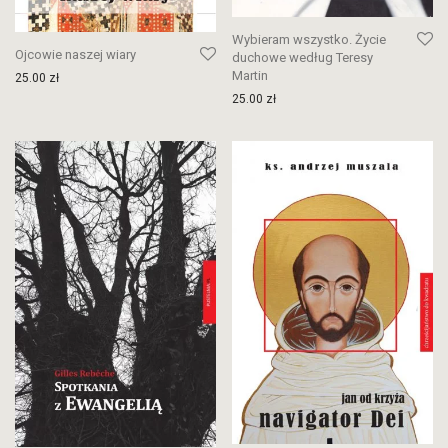
Wybieram wszystko. Życie
Ojcowie naszej wiary
duchowe według Teresy
Martin
25.00
zł
25.00
zł