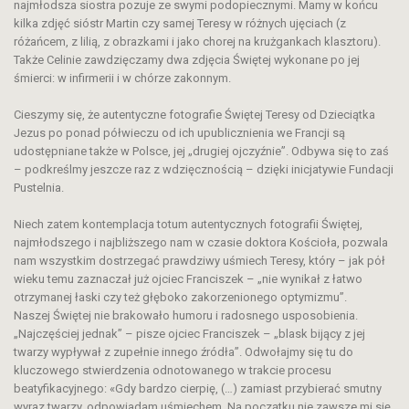
najmłodsza siostra pozuje ze swymi podopiecznymi. Mamy w końcu
kilka zdjęć sióstr Martin czy samej Teresy w różnych ujęciach (z
różańcem, z lilią, z obrazkami i jako chorej na krużgankach klasztoru).
Także Celinie zawdzięczamy dwa zdjęcia Świętej wykonane po jej
śmierci: w infirmerii i w chórze zakonnym.
Cieszymy się, że autentyczne fotografie Świętej Teresy od Dzieciątka
Jezus po ponad półwieczu od ich upublicznienia we Francji są
udostępniane także w Polsce, jej „drugiej ojczyźnie”. Odbywa się to zaś
– podkreślmy jeszcze raz z wdzięcznością – dzięki inicjatywie Fundacji
Pustelnia.
Niech zatem kontemplacja totum autentycznych fotografii Świętej,
najmłodszego i najbliższego nam w czasie doktora Kościoła, pozwala
nam wszystkim dostrzegać prawdziwy uśmiech Teresy, który – jak pόł
wieku temu zaznaczał już ojciec Franciszek – „nie wynikał z łatwo
otrzymanej łaski czy też głęboko zakorzenionego optymizmu”.
Naszej Świętej nie brakowało humoru i radosnego usposobienia.
„Najczęściej jednak” – pisze ojciec Franciszek – „blask bijący z jej
twarzy wypływał z zupełnie innego źródła”. Odwołajmy się tu do
kluczowego stwierdzenia odnotowanego w trakcie procesu
beatyfikacyjnego: «Gdy bardzo cierpię, (…) zamiast przybierać smutny
wyraz twarzy, odpowiadam uśmiechem. Na początku nie zawsze mi się