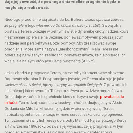
daje jej pewność, że pewnego dnia wielkie pragnienie będzie
mogło się zrealizować.
Niedługo przed śmiercią pisała do ks. Bellièra:
Jezus sprawiał zawsze,
że pragnęłam tego właśnie, co On chciał mi dać
(List 253). Swoją ufną
postawą Teresa ukazuje w pełnym świetle dynamikę cnoty nadziei, która
niezmiennie opiera się na Jezusie, ponieważ motywem poruszającym
nadzieję jest perspektywa Bożej pomocy. Aby zrealizować swoje
pragnienia, które sama nazywa „nieskończonymi”, Mała Teresa nie
opiera się na własnych zasługach, ponieważ uważa, że nie posiada ich
wcale, ale na
Tym, który jest Samą Świętością
(A 32r°).
Jeżeli chodzi o pragnienia Teresy, należałoby skomentować obszerne
fragmenty rękopisu B. Przypomnijmy jedynie, że Teresa ukazuje je jako
większe niż cały świat
, łączące
czyny wszystkich Świętych
. Z powodu ich
niezmiernej intensywności Teresa przeżywa prawdziwe męczeństwo.
Odnajduje w końcu ich spełnienie kiedy odkrywa swoje
powołanie do
miłości
. Ten rodzaj nadmiaru właściwy miłości odnajdujemy w Akcie
Oddania się Miłości Miłosiernej, gdzie w pierwszej wersji Teresa
napisała spontanicznie:
czuję w moim sercu nieskończone pragnienia
.
Tymczasem sławny list Teresy do siostry Marii od Najświętszego Serca
z 17 września 1896 roku pozwala jej wyjaśnić, że jej pragnienia, w tym
pragnienie męczeństwa, są
niczym
, ponieważ w ostateczności