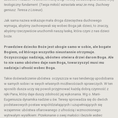
teologiczny fundament.
(
Twoja miłość wzrastała wraz ze mną. Duchowy
geniusz. Teresa z Lisieux
).
Jak sama nazwa wskazuje mała droga dziecięctwa duchowego
wymaga, abyśmy zachowywali się wobec Boga jak dzieci, to znaczy,
abyśmy rzeczywiście uruchomili naszą łaskę, która czyni z nas dzieci
boże.
Prawdziwe dziecko Boże jest ubogie samo w sobie, ale bogate
Bogiem, od którego wszystko nieustannie otrzymuje.
Oczyszczając nadzieję, ubóstwo otwiera drzwi darom Boga. Ale
to nie samo ubóstwo daje nam Boga, towarzyszyć musi mu
nadzieja i ufność wobec Boga.
Takie doświadczenie ubóstwa oczyszcza w nas tendencję upodobania
w samych sobie i w swych własnych możliwościach sprawczych. W ten
sposób dusza uczy się powoli przyjmować każdą dobrą czynność z
ręki Pana, który daje duszy zdolność jej wykonania. Wg o. Marii-
Eugeniusza dynamika nadziei u św. Teresy sprowadza się do dwóch
podstawowych postaw współdziałających i uzupełniających się
wzajemnie: ubóstwa ofiarowanego z ufnością i wzmocnionego
wytrwałym wysiłkiem:
Przekonanie o swej małości i bezsile wobec