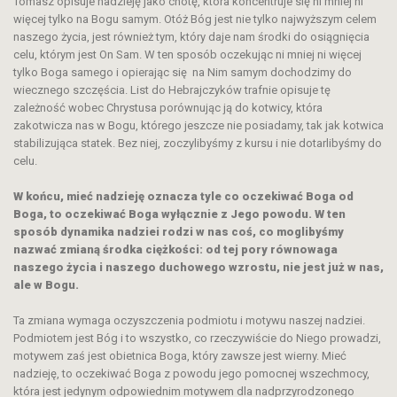
Tomasz opisuje nadzieję jako cnotę, która koncentruje się ni mniej ni
więcej tylko na Bogu samym. Otóż Bóg jest nie tylko najwyższym celem
naszego życia, jest również tym, który daje nam środki do osiągnięcia
celu, którym jest On Sam. W ten sposób oczekując ni mniej ni więcej
tylko Boga samego i opierając się na Nim samym dochodzimy do
wiecznego szczęścia. List do Hebrajczyków trafnie opisuje tę
zależność wobec Chrystusa porównując ją do kotwicy, która
zakotwicza nas w Bogu, którego jeszcze nie posiadamy, tak jak kotwica
stabilizująca statek. Bez niej, zoczylibyśmy z kursu i nie dotarlibyśmy do
celu.
W końcu, mieć nadzieję oznacza tyle co oczekiwać Boga od
Boga, to oczekiwać Boga wyłącznie z Jego powodu. W ten
sposób dynamika nadziei rodzi w nas coś, co moglibyśmy
nazwać zmianą środka ciężkości: od tej pory równowaga
naszego życia i naszego duchowego wzrostu, nie jest już w nas,
ale w Bogu.
Ta zmiana wymaga oczyszczenia podmiotu i motywu naszej nadziei.
Podmiotem jest Bóg i to wszystko, co rzeczywiście do Niego prowadzi,
motywem zaś jest obietnica Boga, który zawsze jest wierny. Mieć
nadzieję, to oczekiwać Boga z powodu jego pomocnej wszechmocy,
która jest jedynym odpowiednim motywem dla nadprzyrodzonego