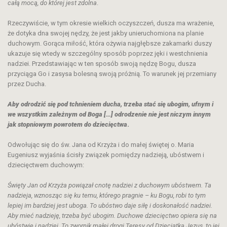
całą mocą, do której jest zdolna
.
Rzeczywiście, w tym okresie wielkich oczyszczeń, dusza ma wrażenie,
że dotyka dna swojej nędzy, że jest jakby unieruchomiona na planie
duchowym. Gorąca miłość, która ożywia najgłębsze zakamarki duszy
ukazuje się wtedy w szczególny sposób poprzez jęki i westchnienia
nadziei. Przedstawiając w ten sposób swoją nędzę Bogu, dusza
przyciąga Go i zasysa bolesną swoją próżnią. To warunek jej przemiany
przez Ducha.
Aby odrodzić się pod tchnieniem ducha, trzeba stać się ubogim, ufnym i
we wszystkim zależnym od Boga […] odrodzenie nie jest niczym innym
jak stopniowym powrotem do dziecięctwa
.
Odwołując się do św. Jana od Krzyża i do małej świętej o. Maria
Eugeniusz wyjaśnia ścisły związek pomiędzy nadzieją, ubóstwem i
dziecięctwem duchowym:
Święty Jan od Krzyża powiązał cnotę nadziei z duchowym ubóstwem. Ta
nadzieja, wznosząc się ku temu, którego pragnie – ku Bogu, robi to tym
lepiej im bardziej jest uboga. To ubóstwo daje siłę i doskonałość nadziei.
Aby mieć nadzieję, trzeba być ubogim. Duchowe dziecięctwo opiera się na
ubóstwie i nadziei. To zwornik małej drogi Teresy od Dzieciątka Jezus, to jej