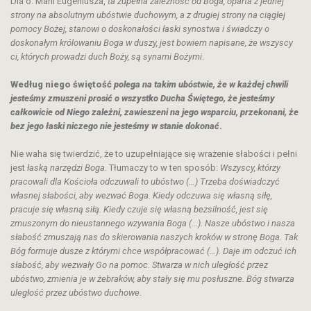
Dla o. Marii Eugeniusza,
ta zupełna zależność od Boga, oparta z jednej
strony na absolutnym ubóstwie duchowym, a z drugiej strony na ciągłej
pomocy Bożej, stanowi o doskonałości łaski synostwa i świadczy o
doskonałym królowaniu Boga w duszy, jest bowiem napisane, że wszyscy
ci, których prowadzi duch Boży, są synami Bożymi
.
Według niego świętość
polega na takim ubóstwie, że w każdej chwili
jesteśmy zmuszeni prosić o wszystko Ducha Świętego, że jesteśmy
całkowicie od Niego zależni, zawieszeni na jego wsparciu, przekonani, że
bez jego łaski niczego nie jesteśmy w stanie dokonać
.
Nie waha się twierdzić, że to uzupełniające się wrażenie słabości i pełni
jest
łaską narzędzi Boga.
Tłumaczy to w ten sposób:
Wszyscy, którzy
pracowali dla Kościoła odczuwali to ubóstwo (…) Trzeba doświadczyć
własnej słabości, aby wezwać Boga. Kiedy odczuwa się własną siłę,
pracuje się własną siłą. Kiedy czuje się własną bezsilność, jest się
zmuszonym do nieustannego wzywania Boga (…). Nasze ubóstwo i nasza
słabość zmuszają nas do skierowania naszych kroków w stronę Boga. Tak
Bóg formuje dusze z którymi chce współpracować (…). Daje im odczuć ich
słabość, aby wezwały Go na pomoc. Stwarza w nich uległość przez
ubóstwo, zmienia je w żebraków, aby stały się mu posłuszne. Bóg stwarza
uległość przez ubóstwo duchowe
.