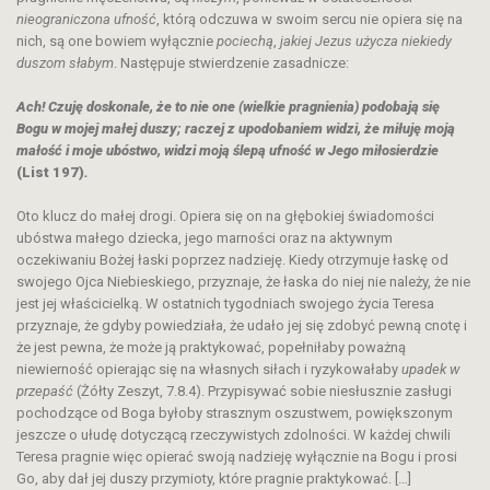
nieograniczona ufność
, którą odczuwa w swoim sercu nie opiera się na
nich, są one bowiem wyłącznie
pociechą
,
jakiej Jezus użycza niekiedy
duszom słabym
. Następuje stwierdzenie zasadnicze:
Ach! Czuję doskonale, że to nie one (wielkie pragnienia) podobają się
Bogu w mojej małej duszy; raczej z upodobaniem widzi, że miłuję moją
małość i moje ubóstwo, widzi moją ślepą ufność w Jego miłosierdzie
(List 197)
.
Oto klucz do małej drogi. Opiera się on na głębokiej świadomości
ubóstwa małego dziecka, jego marności oraz na aktywnym
oczekiwaniu Bożej łaski poprzez nadzieję. Kiedy otrzymuje łaskę od
swojego Ojca Niebieskiego, przyznaje, że łaska do niej nie należy, że nie
jest jej właścicielką. W ostatnich tygodniach swojego życia Teresa
przyznaje, że gdyby powiedziała, że udało jej się zdobyć pewną cnotę i
że jest pewna, że może ją praktykować, popełniłaby poważną
niewierność opierając się na własnych siłach i ryzykowałaby
upadek w
przepaść
(Żółty Zeszyt, 7.8.4). Przypisywać sobie niesłusznie zasługi
pochodzące od Boga byłoby strasznym oszustwem, powiększonym
jeszcze o ułudę dotyczącą rzeczywistych zdolności. W każdej chwili
Teresa pragnie więc opierać swoją nadzieję wyłącznie na Bogu i prosi
Go, aby dał jej duszy przymioty, które pragnie praktykować. […]