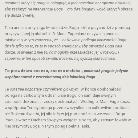
rezultatu, który się pragnie osiągnąć, a jednocześnie energiczne działanie,
aby zasłużyć na interwencję Boga – oto dwa bieguny, wokół których obraca
się dusza Świętej.
Taka asceza przyciąga Miłosierdzie Boga, które przychodzi z pomocą
przyzywającej ją słabości. O. Maria-Eugeniusz nazywa ją ascezą
mistyczną
w tym znaczeniu, że – całkowicie podległa aktywności Boga –
działa tylko po to, za to w sposób energiczny, aby otworzyć Bogu cała
duszę, usuwając z niej to, co mogłoby przeszkadzać jej w rozwoju, i
zapewnić w ten sposób światłu Bożemu najwyższą skuteczność
.
To prawdziwa asceza, asceza małości,
ponieważ pragnie jedynie
współpracować z wszechmocną działalnością Boga
.
Ta ostatnia pozostaje czynnikiem głównym
.
W końcu doskonałość
polega na całkowitym oddaniu się Bogu, on sam daje świętym
zdolność dokonania rzeczy doskonałych. Według o. Marii-Eugeniusza
współpraca Teresy polega przede wszystkim na całkowitym poddaniu
się Bożemu światłu, jej siła leży w jej podatności na wezwania Boga.
Pracuje wraz z Duchem Świętym wyłącznie po to, aby zatryumfowały w
niej przymioty Boga. Na tym polega pełnia łaski.