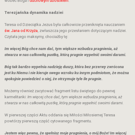
wobec Boga i
duchowym ubóstwem
.
Terezjańska dynamika nadziei
Teresa od Dzieciątka Jezus była całkowicie przeniknięta nauczaniem
św. Jana od Krzyża
, zwłaszcza jego przesłaniem dotyczącym nadziei.
Czytała jego maksymy, chociażby tę:
Im więcej Bóg chce nam dać, tym większe wzbudza pragnienia, aż
stwarza w nas całkowitą pustkę, którą pragnie wypełnić swoimi darami
.
Bóg tak bardzo wypełnia nadzieję duszy, która bez przerwy zwrócona
jest ku Niemu i nie kieruje swego wzroku ku innym podmiotom, że można
spokojnie powiedzieć o niej, że otrzymuje tyle ile pragnie
.
Możemy również zacytować fragment listu świętego do pewnej
karmelitanki:
Im więcej chce dać, tym większe wzbudza pragnienia, aż
stwarza w nas całkowitą pustkę, którą pragnie wypełnić swoimi darami.
W pierwszej części Aktu oddania się Miłości Miłosiernej Teresa
powtórzy pierwszą część cytowanego fragmentu.
Jestem więc pewna, że spełnisz moje pragnienia, o mój Boże! Im więcej