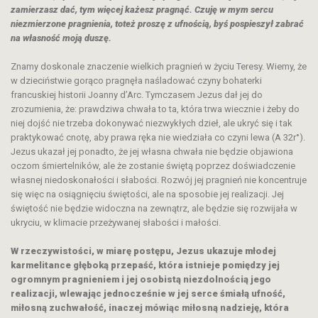
zamierzasz dać, tym więcej każesz pragnąć. Czuję w mym sercu
niezmierzone pragnienia, toteż proszę z ufnością, byś pospieszył zabrać
na własność moją duszę.
Znamy doskonale znaczenie wielkich pragnień w życiu Teresy. Wiemy, że
w dzieciństwie gorąco pragnęła naśladować czyny bohaterki
francuskiej historii Joanny d’Arc. Tymczasem Jezus dał jej do
zrozumienia, że: prawdziwa chwała to ta, która trwa wiecznie i żeby do
niej dojść nie trzeba dokonywać niezwykłych dzieł, ale ukryć się i tak
praktykować cnotę, aby prawa ręka nie wiedziała co czyni lewa (A 32r°).
Jezus ukazał jej ponadto, że jej własna chwała nie będzie objawiona
oczom śmiertelników, ale że zostanie świętą poprzez doświadczenie
własnej niedoskonałości i słabości. Rozwój jej pragnień nie koncentruje
się więc na osiągnięciu świętości, ale na sposobie jej realizacji. Jej
świętość nie będzie widoczna na zewnątrz, ale będzie się rozwijała w
ukryciu, w klimacie przeżywanej słabości i małości.
W rzeczywistości, w miarę postępu, Jezus ukazuje młodej
karmelitance głęboką przepaść, która istnieje pomiędzy jej
ogromnym pragnieniem i jej osobistą niezdolnością jego
realizacji, wlewając jednocześnie w jej serce śmiałą ufność,
miłosną zuchwałość, inaczej mówiąc miłosną nadzieję, która