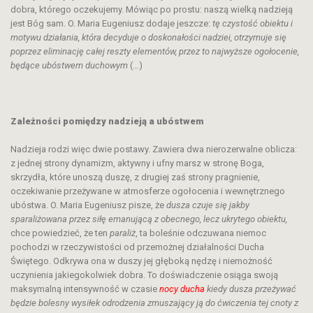
dobra, którego oczekujemy. Mówiąc po prostu: naszą wielką nadzieją
jest Bóg sam. O. Maria Eugeniusz dodaje jeszcze:
tę czystość obiektu i
motywu działania, która decyduje o doskonałości nadziei, otrzymuje się
poprzez eliminację całej reszty elementów, przez to najwyższe ogołocenie,
będące ubóstwem duchowym
(…)
Zależności pomiędzy nadzieją a ubóstwem
Nadzieja rodzi więc dwie postawy. Zawiera dwa nierozerwalne oblicza:
z jednej strony dynamizm, aktywny i ufny marsz w stronę Boga,
skrzydła, które unoszą duszę, z drugiej zaś strony pragnienie,
oczekiwanie przeżywane w atmosferze ogołocenia i wewnętrznego
ubóstwa. O. Maria Eugeniusz pisze, że
dusza czuje się jakby
sparaliżowana przez siłę emanującą z obecnego, lecz ukrytego obiektu,
chce powiedzieć, że ten
paraliż
, ta boleśnie odczuwana niemoc
pochodzi w rzeczywistości od przemożnej działalności Ducha
Świętego. Odkrywa ona w duszy jej głęboką nędzę i niemożność
uczynienia jakiegokolwiek dobra. To doświadczenie osiąga swoją
maksymalną intensywność w czasie
nocy ducha
kiedy dusza przeżywać
będzie bolesny wysiłek odrodzenia zmuszający ją do ćwiczenia tej cnoty z