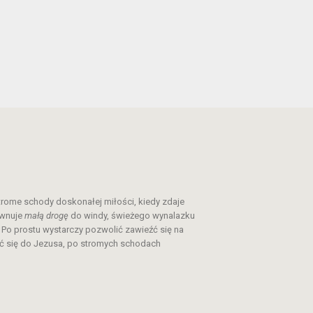
trome schody doskonałej miłości, kiedy zdaje
ównuje
małą drogę
do windy, świeżego wynalazku
 Po prostu wystarczy pozwolić zawieźć się na
ść się do Jezusa, po stromych schodach