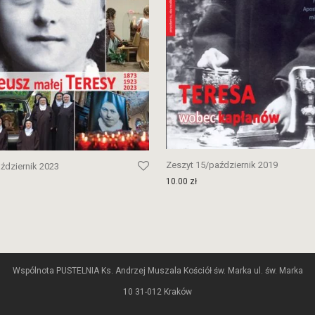
Zeszyt 15/październik 2019
ździernik 2023
10.00
zł
Wspólnota PUSTELNIA Ks. Andrzej Muszala Kościół św. Marka ul. św. Marka
10 31-012 Kraków