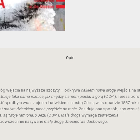
Opis
róg wejścia na najwyższe szczyty – odkrywa
całkiem nową drogę
wejścia na s
istnieje taka sama różnica, jak między ziarnem piasku a górą
(C 2v°). Teresa por
rą odbyła wraz z ojcem Ludwikiem i siostrą Celiną w listopadzie 1887 roku.
est małym dzieckiem, niech przyjdzie do mnie
. Znajduje ona sposób, aby wznie
a, są twoje ramiona, o Jezu
(C 3v°).
Mała droga
wymaga
zawierzenia
ie powszechnie nazywane
małą drogą dziecięctwa duchowego
.