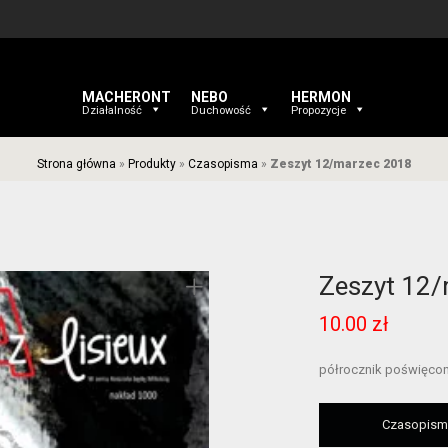
MACHERONT
NEBO
HERMON
Działalność
Duchowość
Propozycje
Strona główna
»
Produkty
»
Czasopisma
»
Zeszyt 12/marzec 2018
Zeszyt 12
10.00
zł
półrocznik poświęcon
Czasopismo