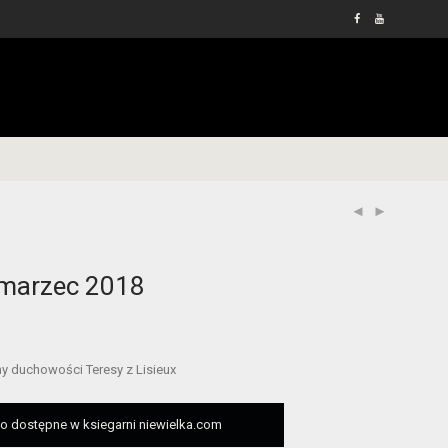
/marzec 2018
y duchowości Teresy z Lisieux
 dostępne w ksiegarni niewielka.com