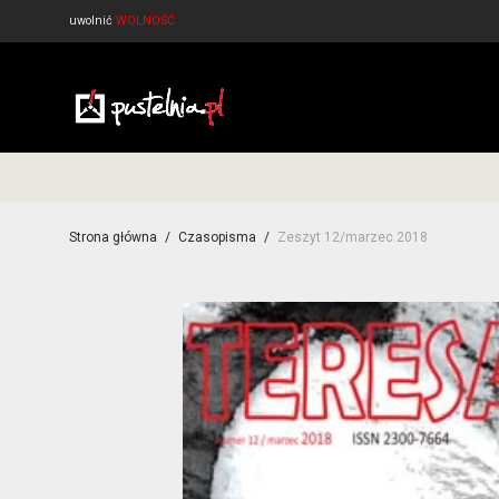
uwolnić
WOLNOŚĆ
Strona główna
/
Czasopisma
/
Zeszyt 12/marzec 2018