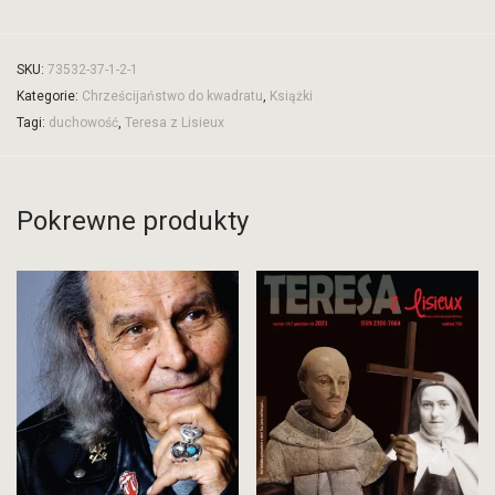
SKU:
73532-37-1-2-1
Kategorie:
Chrześcijaństwo do kwadratu
,
Książki
Tagi:
duchowość
,
Teresa z Lisieux
Pokrewne produkty