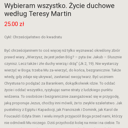
Wybieram wszystko. Życie duchowe
według Teresy Martin
25.00
zł
Cykl: Chrześcijaństwo do kwadratu
Być chrześcijaninem to coś więcej niż tylko wyznawać określony zbiór
prawd wiary. „Wierzysz, że jest jeden Bóg? – pyta św. Jakub – Słusznie
czynisz. Lecz także i złe duchy wierzą i drżą” (Jk 2, 19). Nie wystarczy
wierzyć w Boga; trzeba Mu za-wierzyć, do końca, bezgranicznie. Także
wtedy, gdy zdaje się ukrywać, zasłaniać swoją twarz. Być uczniem
Chrystusa to podążać za Barankiem, dokądkolwiek idzie. To oddać
życie i oddać wszystko, ryzykując same straty z ludzkiego punktu
widzenia. To osobiście i bezgranicznie zaangażować się w przygodę,
jaką proponuje Jezus, choćby inni mówili, że to zwykłe szaleństwo. Jak
pustelnicy z Egiptu i Kapadocji, jak Franciszek i Dominik, jak Karol de
Foucauld i Edyta Stein. I wielu innych przyjaciół Boga przed nami, którzy
nie odmówili Mu niczego. Dziś przychodzi kolej na mnie i na ciebie. To