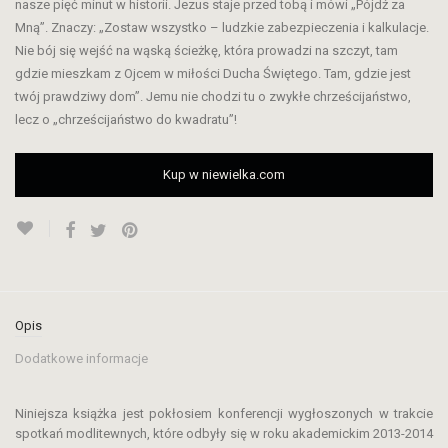
nasze pięć minut w historii. Jezus staje przed tobą i mówi „Pójdź za
Mną”. Znaczy: „Zostaw wszystko – ludzkie zabezpieczenia i kalkulacje.
Nie bój się wejść na wąską ścieżkę, która prowadzi na szczyt, tam
gdzie mieszkam z Ojcem w miłości Ducha Świętego. Tam, gdzie jest
twój prawdziwy dom”. Jemu nie chodzi tu o zwykłe chrześcijaństwo,
lecz o „chrześcijaństwo do kwadratu”!
Kup w niewielka.com
Opis
Dodatkowe informacje
Niniejsza książka jest pokłosiem konferencji wygłoszonych w trakcie
spotkań modlitewnych, które odbyły się w roku akademickim 2013-2014