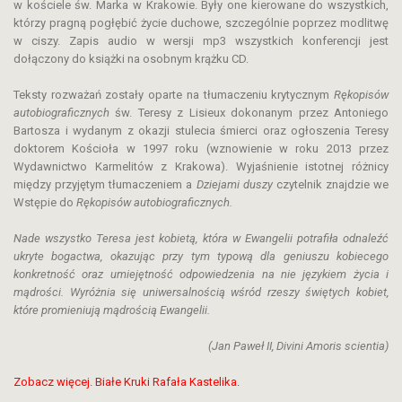
w kościele św. Marka w Krakowie. Były one kierowane do wszystkich,
którzy pragną pogłębić życie duchowe, szczególnie poprzez modlitwę
w ciszy. Zapis audio w wersji mp3 wszystkich konferencji jest
dołączony do książki na osobnym krążku CD.
Teksty rozważań zostały oparte na tłumaczeniu krytycznym
Rękopisów
autobiograficznych
św. Teresy z Lisieux dokonanym przez Antoniego
Bartosza i wydanym z okazji stulecia śmierci oraz ogłoszenia Teresy
doktorem Kościoła w 1997 roku (wznowienie w roku 2013 przez
Wydawnictwo Karmelitów z Krakowa). Wyjaśnienie istotnej różnicy
między przyjętym tłumaczeniem a
Dziejami duszy
czytelnik znajdzie we
Wstępie do
Rękopisów autobiograficznych.
Nade wszystko Teresa jest kobietą, która w Ewangelii potrafiła odnaleźć
ukryte bogactwa, okazując przy tym typową dla geniuszu kobiecego
konkretność oraz umiejętność odpowiedzenia na nie językiem życia i
mądrości. Wyróżnia się uniwersalnością wśród rzeszy świętych kobiet,
które promieniują mądrością Ewangelii.
(Jan Paweł II, Divini Amoris scientia)
Zobacz więcej. Białe Kruki Rafała Kastelika.