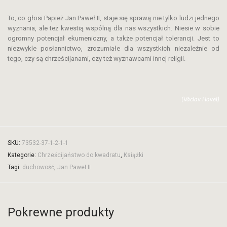
To, co głosi Papież Jan Paweł II, staje się sprawą nie tylko ludzi jednego
wyznania, ale też kwestią wspólną dla nas wszystkich. Niesie w sobie
ogromny potencjał ekumeniczny, a także potencjał tolerancji. Jest to
niezwykle posłannictwo, zrozumiałe dla wszystkich niezależnie od
tego, czy są chrześcijanami, czy też wyznawcami innej religii.
(Václav Havel)
SKU:
73532-37-1-2-1-1
Kategorie:
Chrześcijaństwo do kwadratu
,
Książki
Tagi:
duchowość
,
Jan Paweł II
Pokrewne produkty