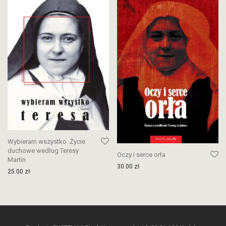
Wybieram wszystko. Życie
duchowe według Teresy
Oczy i serce orła
Martin
30.00
zł
25.00
zł