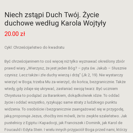
Niech zstąpi Duch Twój. Życie
duchowe według Karola Wojtyły
20.00
zł
Cykl: Chrześcijaństwo do kwadratu
Być chrześcijaninem to coś więcej niż tylko wyznawać określony zbiór
prawd wiary. „Wierzysz, że jest jeden Bóg? – pyta św. Jakub – Słusznie
czynisz. Lecz także i złe duchy wierzą i drżą” (Jk 2, 19). Nie wystarczy
wierzyć w Boga; trzeba Mu za-wierzyć, do końca, bezgranicznie. Także
wtedy, gdy zdaje się ukrywać, zasłaniać swoją twarz. Być uczniem
Chrystusa to podążać za Barankiem, dokądkolwiek idzie. To oddać
życie i oddać wszystko, ryzykując same straty z ludzkiego punktu
widzenia. To osobiście i bezgranicznie zaangażować się w przygodę,
jaką proponuje Jezus, choćby inni mówili, że to zwykłe szaleństwo. Jak
pustelnicy z Egiptu i Kapadocji, jak Franciszek i Dominik, jak Karol de
Foucauld i Edyta Stein. I wielu innych przyjaciół Boga przed nami, którzy