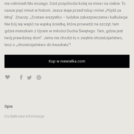
nie odmówili Mu niczego. Dziś przychodzi kolej na mnie i na ciebie. To
nasze pięć minut w historii. Jezus staje przed tobą i mówi „Pójdź za
Mną”. Znaczy: „Zostaw wszystko – ludzkie zabezpieczenia i kalkulacje.
Nie bój się wejść na wąską ścieżkę, która prowadzi na szczyt, tam
gdzie mieszkam z Ojcem w miłości Ducha Świętego. Tam, gdzie jest
twój prawdziwy dom”. Jemu nie chodzi tu o zwykłe chrześcijaństwo,
lecz o „chrześcijaństwo do kwadratu”!
Kup w niewielka.com
Opis
Dodatkowe informacje