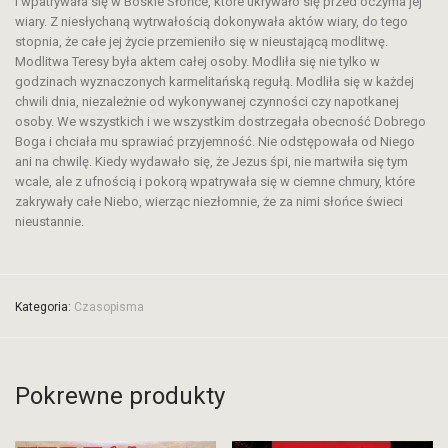
i wpatrywała się w Boskie Słońce, które ukrywało się przed oczyma jej
wiary. Z niesłychaną wytrwałością dokonywała aktów wiary, do tego
stopnia, że całe jej życie przemieniło się w nieustającą modlitwę.
Modlitwa Teresy była aktem całej osoby. Modliła się nie tylko w
godzinach wyznaczonych karmelitańską regułą. Modliła się w każdej
chwili dnia, niezależnie od wykonywanej czynności czy napotkanej
osoby. We wszystkich i we wszystkim dostrzegała obecność Dobrego
Boga i chciała mu sprawiać przyjemność. Nie odstępowała od Niego
ani na chwilę. Kiedy wydawało się, że Jezus śpi, nie martwiła się tym
wcale, ale z ufnością i pokorą wpatrywała się w ciemne chmury, które
zakrywały całe Niebo, wierząc niezłomnie, że za nimi słońce świeci
nieustannie.
Kategoria:
Czasopisma
Pokrewne produkty