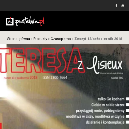
Strona główna
»
Produkty
»
Czasopisma
»
Zeszyt 13/październik 2018