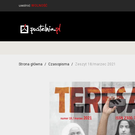
uwolnić
WOLNOŚĆ
Strona główna
/
Czasopisma
/
Zeszyt 18/marzec 2021