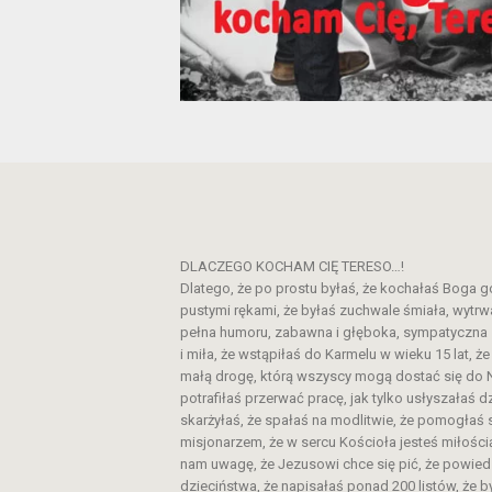
DLACZEGO KOCHAM CIĘ TERESO…!
Dlatego, że po prostu byłaś, że kochałaś Boga go
pustymi rękami, że byłaś zuchwale śmiała, wytrw
pełna humoru, zabawna i głęboka, sympatyczna
i miła, że wstąpiłaś do Karmelu w wieku 15 lat, 
małą drogę, którą wszyscy mogą dostać się do Ni
potrafiłaś przerwać pracę, jak tylko usłyszałaś 
skarżyłaś, że spałaś na modlitwie, że pomogłaś 
misjonarzem, że w sercu Kościoła jesteś miłością
nam uwagę, że Jezusowi chce się pić, że powiedzi
dzieciństwa, że napisałaś ponad 200 listów, że 