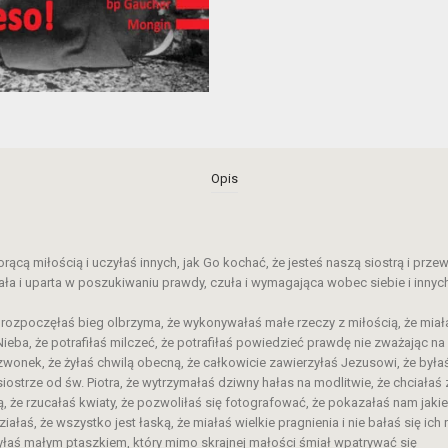
Opis
rącą miłością i uczyłaś innych, jak Go kochać, że jesteś naszą siostrą i prz
ała i uparta w poszukiwaniu prawdy, czuła i wymagająca wobec siebie i innych
że rozpoczęłaś bieg olbrzyma, że wykonywałaś małe rzeczy z miłością, że miał
eba, że potrafiłaś milczeć, że potrafiłaś powiedzieć prawdę nie zważając na 
dzwonek, że żyłaś chwilą obecną, że całkowicie zawierzyłaś Jezusowi, że byłaś
siostrze od św. Piotra, że wytrzymałaś dziwny hałas na modlitwie, że chciał
, że rzucałaś kwiaty, że pozwoliłaś się fotografować, że pokazałaś nam jakie
ałaś, że wszystko jest łaską, że miałaś wielkie pragnienia i nie bałaś się ic
byłaś małym ptaszkiem, który mimo skrajnej małości śmiał wpatrywać się