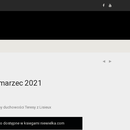
/marzec 2021
y duchowości Teresy z Lisieux
 dostępne w ksiegarni niewielka.com