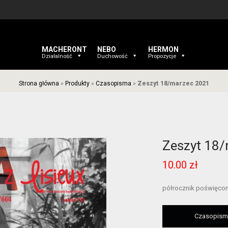
MACHERONT
NEBO
HERMON
Działalność
Duchowość
Propozycje
Strona główna
»
Produkty
»
Czasopisma
»
Zeszyt 18/marzec 2021
Zeszyt 18
10.00
zł
półrocznik poświęcon
Czasopismo