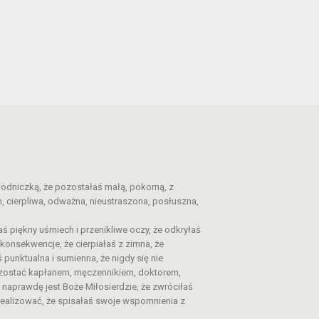
ewodniczką, że pozostałaś małą, pokorną, z
, cierpliwa, odważna, nieustraszona, posłuszna,
aś piękny uśmiech i przenikliwe oczy, że odkryłaś
konsekwencje, że cierpiałaś z zimna, że
 punktualna i sumienna, że nigdy się nie
aś zostać kapłanem, męczennikiem, doktorem,
 naprawdę jest Boże Miłosierdzie, że zwróciłaś
h realizować, że spisałaś swoje wspomnienia z