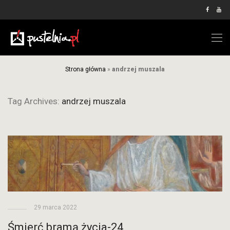
Strona główna
»
andrzej muszala
Tag Archives:
andrzej muszala
29 marca 2022
Śmierć bramą życia-24