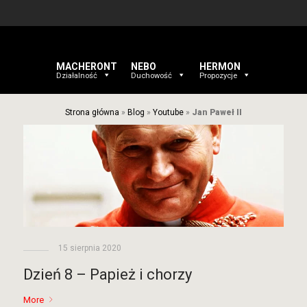
MACHERONT
NEBO
HERMON
Działalność
Duchowość
Propozycje
Strona główna
»
Blog
»
Youtube
»
Jan Paweł II
15 sierpnia 2020
Dzień 8 – Papież i chorzy
More