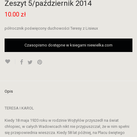
Zeszyt 5/październik 2014
10.00
zł
półrocznik poświęcony duchowości Teresy z Lisieux
Czasopismo dostępne w ksiegarni niewielka.com
Opis
TERESA I KAROL
Kiedy 18 maja 1920 roku w rodzinie Wojtyłów przyszedł na świat
chłopiec, w całych Wadowicach nikt nie przypuszczał, że w nim spełni
się przepowiednia wieszcza. Kiedy 58 lat później, na Placu świętego